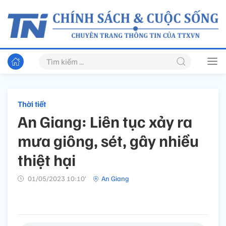
Thời tiết
An Giang: Liên tục xảy ra
mưa giông, sét, gây nhiều
thiệt hại
01/05/2023 10:10’
An Giang