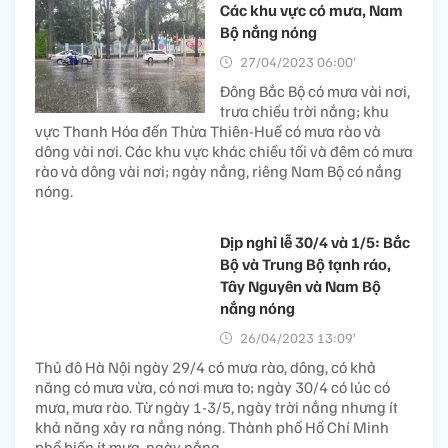
Các khu vực có mưa, Nam
Bộ nắng nóng
27/04/2023 06:00’
Đông Bắc Bộ có mưa vài nơi,
trưa chiều trời nắng; khu
vực Thanh Hóa đến Thừa Thiên-Huế có mưa rào và
dông vài nơi. Các khu vực khác chiều tối và đêm có mưa
rào và dông vài nơi; ngày nắng, riêng Nam Bộ có nắng
nóng.
Dịp nghỉ lễ 30/4 và 1/5: Bắc
Bộ và Trung Bộ tạnh ráo,
Tây Nguyên và Nam Bộ
nắng nóng
26/04/2023 13:09’
Thủ đô Hà Nội ngày 29/4 có mưa rào, dông, có khả
năng có mưa vừa, có nơi mưa to; ngày 30/4 có lúc có
mưa, mưa rào. Từ ngày 1-3/5, ngày trời nắng nhưng ít
khả năng xảy ra nắng nóng. Thành phố Hồ Chí Minh
phổ biến ít mưa, ngày nắng.