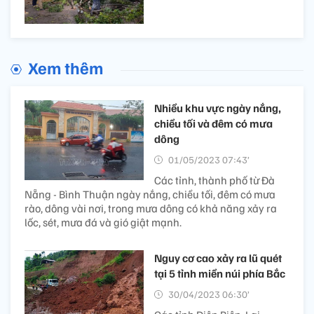
Xem thêm
Nhiều khu vực ngày nắng,
chiều tối và đêm có mưa
dông
01/05/2023 07:43’
Các tỉnh, thành phố từ Đà
Nẵng - Bình Thuận ngày nắng, chiều tối, đêm có mưa
rào, dông vài nơi, trong mưa dông có khả năng xảy ra
lốc, sét, mưa đá và gió giật mạnh.
Nguy cơ cao xảy ra lũ quét
tại 5 tỉnh miền núi phía Bắc
30/04/2023 06:30’