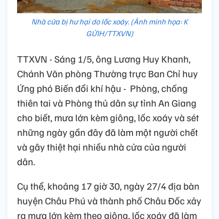
Nhà cửa bị hư hại do lốc xoáy. (Ảnh minh họa: K
GỬIH/TTXVN)
TTXVN - Sáng 1/5, ông Lương Huy Khanh,
Chánh Văn phòng Thường trực Ban Chỉ huy
Ứng phó Biến đổi khí hậu - Phòng, chống
thiên tai và Phòng thủ dân sự tỉnh An Giang
cho biết, mưa lớn kèm giông, lốc xoáy và sét
những ngày gần đây đã làm một người chết
và gây thiệt hại nhiều nhà cửa của người
dân.
Cụ thể, khoảng 17 giờ 30, ngày 27/4 địa bàn
huyện Châu Phú và thành phố Châu Đốc xảy
ra mưa lớn kèm theo giông, lốc xoáy đã làm