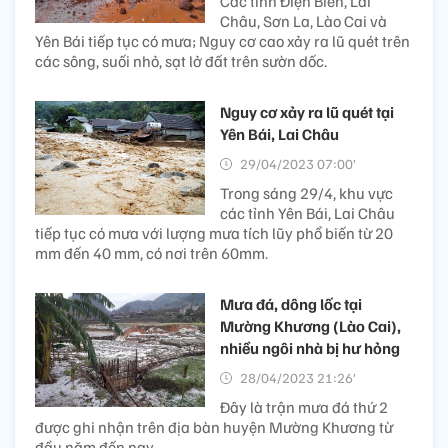
Các tỉnh Điện Biên, Lai
Châu, Sơn La, Lào Cai và
Yên Bái tiếp tục có mưa; Nguy cơ cao xảy ra lũ quét trên
các sông, suối nhỏ, sạt lở đất trên sườn dốc.
Nguy cơ xảy ra lũ quét tại
Yên Bái, Lai Châu
29/04/2023 07:00’
Trong sáng 29/4, khu vực
các tỉnh Yên Bái, Lai Châu
tiếp tục có mưa với lượng mưa tích lũy phổ biến từ 20
mm đến 40 mm, có nơi trên 60mm.
Mưa đá, dông lốc tại
Mường Khương (Lào Cai),
nhiều ngôi nhà bị hư hỏng
28/04/2023 21:26’
Đây là trận mưa đá thứ 2
được ghi nhận trên địa bàn huyện Mường Khương từ
đầu năm đến nay.