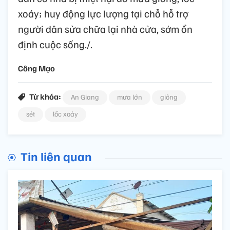
xoáy; huy động lực lượng tại chỗ hỗ trợ
người dân sửa chữa lại nhà cửa, sớm ổn
định cuộc sống./.
Công Mạo
Từ khóa:
An Giang
mưa lớn
giông
sét
lốc xoáy
Tin liên quan