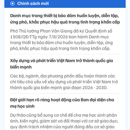
Chính sách mới
Danh mục trang thiết bị bảo đảm huấn luyện, diễn tập,
ứng phó, khắc phục hậu quả trong tình trạng khẩn cấp
Phó Thủ tướng Phan Văn Giang đã ký Quyết định số
1508/QĐ-TTg ngày 7/8/2026 ban hành Danh mục
trang thiết bị bảo đảm cho huấn luyện, diễn tập, ứng
phó, khắc phục hậu quả trong tình trạng khẩn cấp.
Xây dựng và phát triển Việt Nam trở thành quốc gia
biển mạnh
Các bộ, ngành, địa phương phấn đấu hoàn thành các
chỉ tiêu chủ yếu về xây dựng và phát triển Việt Nam trở
thành quốc gia biển mạnh giai đoạn 2026 - 2030.
Đặt giới hạn rõ ràng hoạt động của Ban đại diện cha
mẹ học sinh
Dự thảo cũng bổ sung cơ chế để cha mẹ học sinh phản
ánh, kiến nghị, giám sát và đối thoại với cơ sở giáo dục;
quy định trách nhiệm của người đứng đầu cơ sở giáo