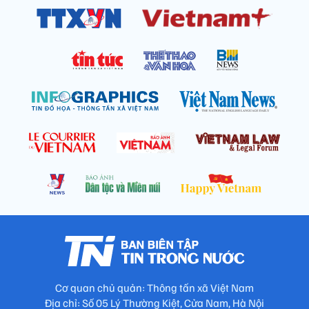
Cơ quan chủ quản: Thông tấn xã Việt Nam
Địa chỉ: Số 05 Lý Thường Kiệt, Cửa Nam, Hà Nội