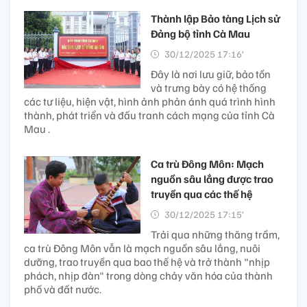
Thành lập Bảo tàng Lịch sử
Đảng bộ tỉnh Cà Mau
30/12/2025 17:16’
Đây là nơi lưu giữ, bảo tồn
và trưng bày có hệ thống
các tư liệu, hiện vật, hình ảnh phản ánh quá trình hình
thành, phát triển và đấu tranh cách mạng của tỉnh Cà
Mau .
Ca trù Đông Môn: Mạch
nguồn sâu lắng được trao
truyền qua các thế hệ
30/12/2025 17:15’
Trải qua những thăng trầm,
ca trù Đông Môn vẫn là mạch nguồn sâu lắng, nuôi
dưỡng, trao truyền qua bao thế hệ và trở thành "nhịp
phách, nhịp đàn" trong dòng chảy văn hóa của thành
phố và đất nước.