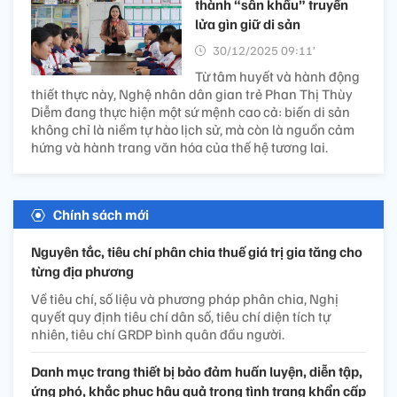
thành “sân khấu” truyền
lửa gìn giữ di sản
30/12/2025 09:11’
Từ tâm huyết và hành động
thiết thực này, Nghệ nhân dân gian trẻ Phan Thị Thùy
Diễm đang thực hiện một sứ mệnh cao cả: biến di sản
không chỉ là niềm tự hào lịch sử, mà còn là nguồn cảm
hứng và hành trang văn hóa của thế hệ tương lai.
Chính sách mới
Nguyên tắc, tiêu chí phân chia thuế giá trị gia tăng cho
từng địa phương
Về tiêu chí, số liệu và phương pháp phân chia, Nghị
quyết quy định tiêu chí dân số, tiêu chí diện tích tự
nhiên, tiêu chí GRDP bình quân đầu người.
Danh mục trang thiết bị bảo đảm huấn luyện, diễn tập,
ứng phó, khắc phục hậu quả trong tình trạng khẩn cấp