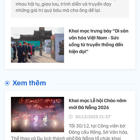
nhau hội tụ, giao lưu, trình diễn và truyền dạy
những giá trị quý báu mà cha ông để lại.
Khai mạc trưng bày “Di sản
văn hóa Việt Nam - Sức
sống từ truyền thống đến
hiện đại”
Xem thêm
Khai mạc Lễ hội Chào năm
mới Đà Nẵng 2026
30/12/2025 21:37’
Tối 30/12, tại Công viên bờ
Đông cầu Rồng, Sở Văn hóa,
Thể thao và Du lịch thành phố Đà Nẵng tổ chức khai