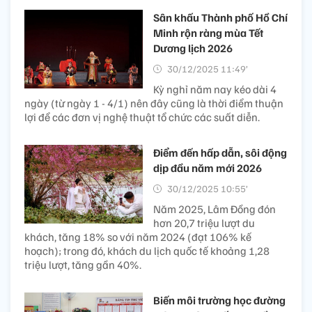
Sân khấu Thành phố Hồ Chí
Minh rộn ràng mùa Tết
Dương lịch 2026
30/12/2025 11:49’
Kỳ nghỉ năm nay kéo dài 4
ngày (từ ngày 1 - 4/1) nên đây cũng là thời điểm thuận
lợi để các đơn vị nghệ thuật tổ chức các suất diễn.
Điểm đến hấp dẫn, sôi động
dịp đầu năm mới 2026
30/12/2025 10:55’
Năm 2025, Lâm Đồng đón
hơn 20,7 triệu lượt du
khách, tăng 18% so với năm 2024 (đạt 106% kế
hoạch); trong đó, khách du lịch quốc tế khoảng 1,28
triệu lượt, tăng gần 40%.
Biến môi trường học đường