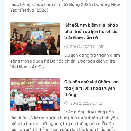
mạc Lễ hội Chào năm mới Đà Nẵng 2026 (Danang New
Year Festival 2026).
Kết nối, tìm kiếm giải pháp
phát triển du lịch hai chiều
Việt Nam - Ấn Độ
30/12/2025 21:05’
Du lịch đang trở thành điểm
sáng trong quan hệ Đối tác chiến lược toàn diện giữa
Việt Nam - Ấn Độ.
Giữ hồn chữ viết Chăm, lan
tỏa giá trị văn hóa truyền
thống
30/12/2025 17:27’
Việc giảng dạy tiếng dân
tộc thiểu số trong trường học giúp nuôi dưỡng tình yêu,
niềm tự hào với cội nguồn, truyền thống của mỗi dân
tộc; tạo cơ hội để học sinh các dân tộc khác hiểu biết,