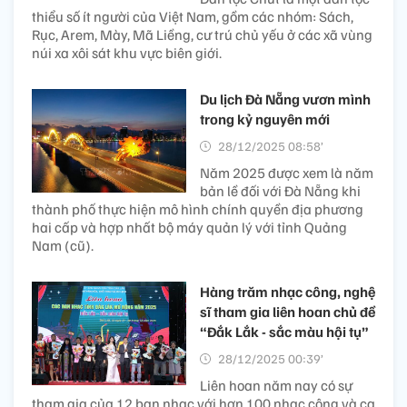
thiểu số ít người của Việt Nam, gồm các nhóm: Sách,
Rục, Arem, Mày, Mã Liềng, cư trú chủ yếu ở các xã vùng
núi xa xôi sát khu vực biên giới.
Du lịch Đà Nẵng vươn mình
trong kỷ nguyên mới
28/12/2025 08:58’
Năm 2025 được xem là năm
bản lề đối với Đà Nẵng khi
thành phố thực hiện mô hình chính quyền địa phương
hai cấp và hợp nhất bộ máy quản lý với tỉnh Quảng
Nam (cũ).
Hàng trăm nhạc công, nghệ
sĩ tham gia liên hoan chủ đề
“Đắk Lắk - sắc màu hội tụ”
28/12/2025 00:39’
Liên hoan năm nay có sự
tham gia của 12 ban nhạc với hơn 100 nhạc công và ca