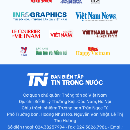
Cơ quan chủ quản: Thông tấn xã Việt Nam
Địa chỉ: Số 05 Lý Thường Kiệt, Cửa Nam, Hà Nội
Chịu trách nhiệm: Trưởng ban Trần Ngọc Tú
Phó Trưởng ban: Hoàng Như Hoa, Nguyễn Văn Nhật, Lê Thị
Thu Hương
Số điện thoại: 024.38257994 - Fax: 024.3826.7981 - Email: