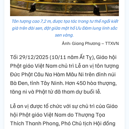
Tôn tượng cao 7,2 m, được tạo tác trong tư thế ngồi kiết
già trên đài sen, đặt giữa mặt hồ Ưu Đàm lung linh sắc
sen vàng.
Ảnh: Giang Phương – TTXVN
Tối 29/12/2025 (10/11 năm Ất Tỵ), Giáo hội
Phật giáo Việt Nam chủ trì Lễ an vị tôn tượng
Đức Phật Câu Na Hàm Mâu Ni trên đỉnh núi
Bà Đen, tỉnh Tây Ninh. Hơn 450 hòa thượng,
tăng ni và Phật tử đã tham dự buổi lễ.
Lễ an vị được tổ chức với sự chủ trì của Giáo
hội Phật giáo Việt Nam do Thượng Tọa
Thích Thanh Phong, Phó Chủ tịch Hội đồng