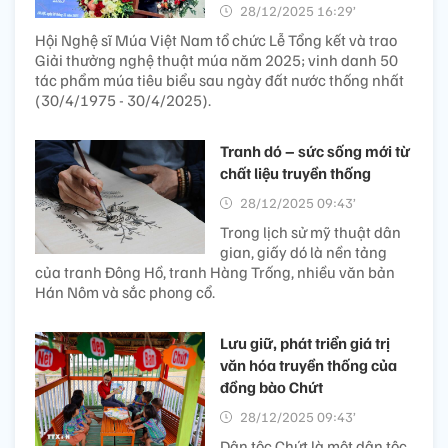
28/12/2025 16:29’
Hội Nghệ sĩ Múa Việt Nam tổ chức Lễ Tổng kết và trao
Giải thưởng nghệ thuật múa năm 2025; vinh danh 50
tác phẩm múa tiêu biểu sau ngày đất nước thống nhất
(30/4/1975 - 30/4/2025).
Tranh dó – sức sống mới từ
chất liệu truyền thống
28/12/2025 09:43’
Trong lịch sử mỹ thuật dân
gian, giấy dó là nền tảng
của tranh Đông Hồ, tranh Hàng Trống, nhiều văn bản
Hán Nôm và sắc phong cổ.
Lưu giữ, phát triển giá trị
văn hóa truyền thống của
đồng bào Chứt
28/12/2025 09:43’
Dân tộc Chứt là một dân tộc