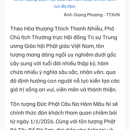
núi Bà Đen.
Ảnh: Giang Phương - TTXVN
Theo Hòa thượng Thích Thanh Nhiễu, Phó
Chủ tịch Thường trực Hội đồng Trị sự Trung
ương Giáo hội Phật giáo Việt Nam, tôn
tượng mang dáng ngồi uy nghiêm dưới gốc
cây sung với tuổi đời nhiều thập kỷ, hàm
chứa nhiều ý nghĩa sâu sắc, nhân văn; qua
đó định hướng con người nỗ lực kiến tạo các
giá trị sống an vui, viên mãn và thánh thiện.
Tôn tượng Đức Phật Câu Na Hàm Mâu Ni sẽ
chính thức đón khách tham quan chiêm bái
từ ngày 1/1/2026. Cùng với tôn tượng Phật
Bà Tây Bổ Đà Sơn, đại diện cho hiện tại và