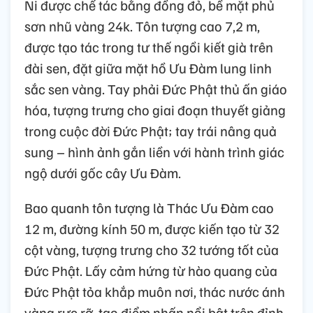
Ni được chế tác bằng đồng đỏ, bề mặt phủ
sơn nhũ vàng 24k. Tôn tượng cao 7,2 m,
được tạo tác trong tư thế ngồi kiết già trên
đài sen, đặt giữa mặt hồ Ưu Đàm lung linh
sắc sen vàng. Tay phải Đức Phật thủ ấn giáo
hóa, tượng trưng cho giai đoạn thuyết giảng
trong cuộc đời Đức Phật; tay trái nâng quả
sung – hình ảnh gắn liền với hành trình giác
ngộ dưới gốc cây Ưu Đàm.
Bao quanh tôn tượng là Thác Ưu Đàm cao
12 m, đường kính 50 m, được kiến tạo từ 32
cột vàng, tượng trưng cho 32 tướng tốt của
Đức Phật. Lấy cảm hứng từ hào quang của
Đức Phật tỏa khắp muôn nơi, thác nước ánh
vàng rực rỡ, tạo điểm nhấn nổi bật trên đỉnh