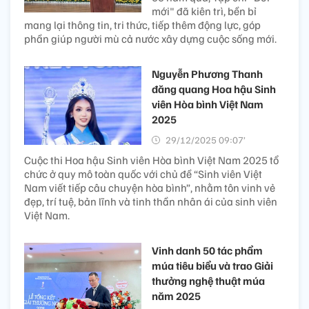
mới" đã kiên trì, bền bỉ
mang lại thông tin, tri thức, tiếp thêm động lực, góp
phần giúp người mù cả nước xây dựng cuộc sống mới.
Nguyễn Phương Thanh
đăng quang Hoa hậu Sinh
viên Hòa bình Việt Nam
2025
29/12/2025 09:07’
Cuộc thi Hoa hậu Sinh viên Hòa bình Việt Nam 2025 tổ
chức ở quy mô toàn quốc với chủ đề “Sinh viên Việt
Nam viết tiếp câu chuyện hòa bình”, nhằm tôn vinh vẻ
đẹp, trí tuệ, bản lĩnh và tinh thần nhân ái của sinh viên
Việt Nam.
Vinh danh 50 tác phẩm
múa tiêu biểu và trao Giải
thưởng nghệ thuật múa
năm 2025