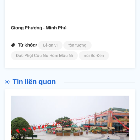
Giang Phương - Minh Phú
Từ khóa:
Lễ an vị
tôn tượng
Đức Phật Câu Na Hàm Mâu Ni
núi Bà Đen
Tin liên quan