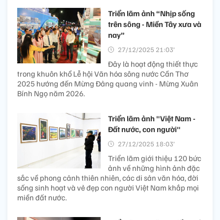
Triển lãm ảnh “Nhịp sống
trên sông - Miền Tây xưa và
nay”
27/12/2025 21:03’
Đây là hoạt động thiết thực
trong khuôn khổ Lễ hội Văn hóa sông nước Cần Thơ
2025 hướng đến Mừng Đảng quang vinh - Mừng Xuân
Bính Ngọ năm 2026.
Triển lãm ảnh "Việt Nam -
Đất nước, con người"
27/12/2025 18:03’
Triển lãm giới thiệu 120 bức
ảnh về những hình ảnh đặc
sắc về phong cảnh thiên nhiên, các di sản văn hóa, đời
sống sinh hoạt và vẻ đẹp con người Việt Nam khắp mọi
miền đất nước.