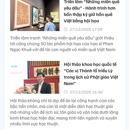
Triển lãm “Những miền quê
yêu dấu” - Hành trình hơn
bốn thập kỷ giữ hồn quê
Việt bằng hội họa
27/12/2025 17:09’
Triển lãm tranh “Những miền quê yêu dấu” giới thiệu
tới công chúng 50 tác phẩm hội họa của họa sĩ Phan
Ngọc Khuê với đề tài con người và miền quê Việt Nam.
Hội thảo khoa học quốc tế
“Các vị Thánh tổ triều Lý
trong lịch sử Phật giáo Việt
Nam”
27/12/2025 16:36’
Hội thảo không chỉ là dịp để ôn lại công hạnh của các
bậc tiền nhân, mà còn là một diễn đàn học thuật giải
mã những vấn đề lịch sử, tôn giáo và văn hóa dưới lăng
kính khoa học hiện đại, mang tính liên ngành và xuyên
nhiều lĩnh vực học thuật.