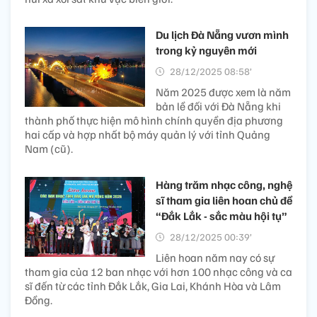
Du lịch Đà Nẵng vươn mình
trong kỷ nguyên mới
28/12/2025 08:58’
Năm 2025 được xem là năm
bản lề đối với Đà Nẵng khi
thành phố thực hiện mô hình chính quyền địa phương
hai cấp và hợp nhất bộ máy quản lý với tỉnh Quảng
Nam (cũ).
Hàng trăm nhạc công, nghệ
sĩ tham gia liên hoan chủ đề
“Đắk Lắk - sắc màu hội tụ”
28/12/2025 00:39’
Liên hoan năm nay có sự
tham gia của 12 ban nhạc với hơn 100 nhạc công và ca
sĩ đến từ các tỉnh Đắk Lắk, Gia Lai, Khánh Hòa và Lâm
Đồng.