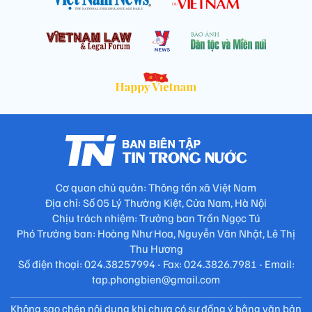
Cơ quan chủ quản: Thông tấn xã Việt Nam
Địa chỉ: Số 05 Lý Thường Kiệt, Cửa Nam, Hà Nội
Chịu trách nhiệm: Trưởng ban Trần Ngọc Tú
Phó Trưởng ban: Hoàng Như Hoa, Nguyễn Văn Nhật, Lê Thị
Thu Hương
Số điện thoại: 024.38257994 - Fax: 024.3826.7981 - Email:
tap.phongbien@gmail.com
Không sao chép nội dung khi chưa có sự đồng ý bằng văn bản