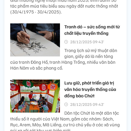
tác phẩm múa tiêu biểu sau ngày đất nước thống nhất
(30/4/1975 - 30/4/2025).
Tranh dó – sức sống mới từ
chất liệu truyền thống
28/12/2025 09:43’
Trong lịch sử mỹ thuật dân
gian, giấy dó là nền tảng
của tranh Đông Hồ, tranh Hàng Trống, nhiều văn bản
Hán Nôm và sắc phong cổ.
Lưu giữ, phát triển giá trị
văn hóa truyền thống của
đồng bào Chứt
28/12/2025 09:43’
Dân tộc Chứt là một dân tộc
thiểu số ít người của Việt Nam, gồm các nhóm: Sách,
Rục, Arem, Mày, Mã Liềng, cư trú chủ yếu ở các xã vùng
núi xa xôi sát khu vực biên giới.