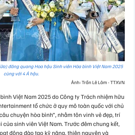
ữa) đăng quang Hoa hậu Sinh viên Hòa bình Việt Nam 2025
cùng với 4 Á hậu.
Ảnh: Trần Lê Lâm - TTXVN
 bình Việt Nam 2025 do Công ty Trách nhiệm hữu
Entertainment tổ chức ở quy mô toàn quốc với chủ
 câu chuyện hòa bình”, nhằm tôn vinh vẻ đẹp, trí
 ái của sinh viên Việt Nam. Trước đêm chung kết,
hoạt động đào tạo kỹ năng, thiện nguyện và