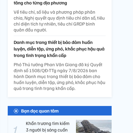
tăng cho từng địa phương
Về tiêu chí, số liệu và phương pháp phân
chia, Nghị quyết quy định tiêu chí dân số, tiêu
chí diện tích tự nhiên, tiêu chí GRDP bình
quân đầu người.
Danh mục trang thiết bị bảo đảm huấn
luyện, diễn tập, ứng phó, khắc phục hậu quả
trong tình trạng khẩn cấp
Phó Thủ tướng Phan Văn Giang đã ký Quyết
định số 1508/QĐ-TTg ngày 7/8/2026 ban
hành Danh mục trang thiết bị bảo đảm cho
huấn luyện, diễn tập, ứng phó, khắc phục hậu
quả trong tình trạng khẩn cấp.
Bạn đọc quan tâm
Khẩn trương tìm kiếm
3 người bị sóng cuốn