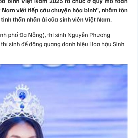
òa bình Việt Nam 2025 tổ chức ở quy mô toàn
t Nam viết tiếp câu chuyện hòa bình”, nhằm tôn
và tinh thần nhân ái của sinh viên Việt Nam.
ành phố Đà Nẵng), thí sinh Nguyễn Phương
 thí sinh để đăng quang danh hiệu Hoa hậu Sinh