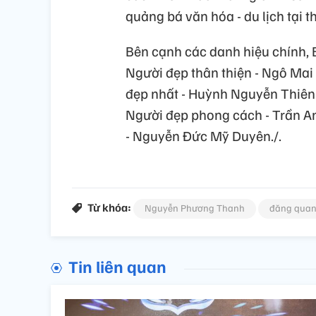
quảng bá văn hóa - du lịch tại 
Bên cạnh các danh hiệu chính, 
Người đẹp thân thiện - Ngô Ma
đẹp nhất - Huỳnh Nguyễn Thiên
Người đẹp phong cách - Trần An
- Nguyễn Đức Mỹ Duyên./.
Từ khóa:
Nguyễn Phương Thanh
đăng qua
Tin liên quan