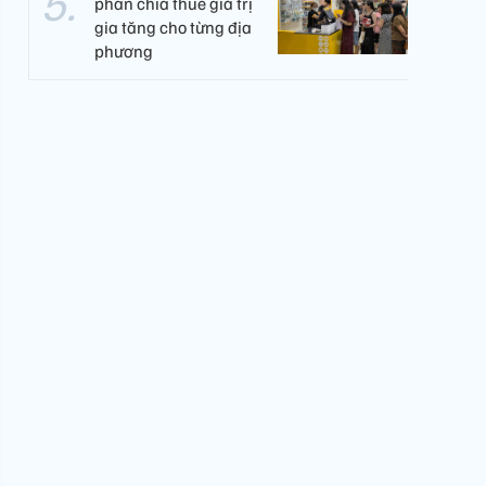
phân chia thuế giá trị
gia tăng cho từng địa
phương