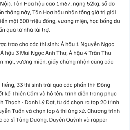
Nội). Tân Hoa hậu cao 1m67, nặng 52kg, số đo
n thắng này, Tân Hoa hậu nhận tổng giá trị giải
iền mặt 500 triệu đồng, vương miện, học bổng du
n quà từ nhà tài trợ.
ược trao cho các thí sinh: Á hậu 1 Nguyễn Ngọc
 Á hậu 3 Mai Ngọc Anh Thư, Á hậu 4 Trần Thu
ền mặt, vương miện, giấy chứng nhận cùng các
tiếng, 33 thí sinh trải qua các phần thi: Đồng
ết kế Thiên Cẩm và hô tên; trình diễn trang phục
h Thạch - Danh Lý Đạt, từ đó chọn ra top 20 trình
uyễn Tuấn và chọn top 6 thi ứng xử. Chương trình
ác ca sĩ Tùng Dương, Duyên Quỳnh và rapper