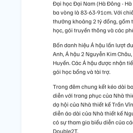
Đại học Đại Nam (Hà Đông - Hà 
ba vòng là 83-63-91cm. Với chiế
thưởng khoảng 2 tỷ đồng, gồm t
học, gói truyền thông và các phầ
Bốn danh hiệu Á hậu lần lượt đ
Anh, Á hậu 2 Nguyễn Kim Châu,
Huyền. Các Á hậu được nhận ti
gói học bổng và tài trợ.
Trong đêm chung kết kéo dài ba 
diễn với trang phục của Nhà thi
dạ hội của Nhà thiết kế Trần Vĩn
diễn áo dài của Nhà thiết kế Ng
có sự tham gia biểu diễn của c
Double2T.