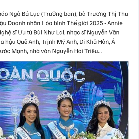
áo Ngô Bá Lục (Trưởng ban), bà Trương Thị Thu
 hậu Doanh nhân Hòa bình Thế giới 2025 - Annie
Nghệ sĩ Ưu tú Bùi Như Lai, nhạc sĩ Nguyễn Văn
oa hậu Quế Anh, Trịnh Mỹ Anh, Di Khả Hân, Á
ước Mạnh, nhà văn Nguyễn Hải Triều...