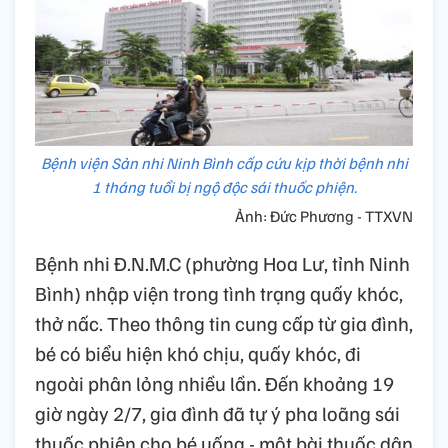
Bệnh viện Sản nhi Ninh Bình cấp cứu kịp thời bệnh nhi
1 tháng tuổi bị ngộ độc sái thuốc phiện.
Ảnh: Đức Phương - TTXVN
Bệnh nhi Đ.N.M.C (phường Hoa Lư, tỉnh Ninh
Bình) nhập viện trong tình trạng quấy khóc,
thở nấc. Theo thông tin cung cấp từ gia đình,
bé có biểu hiện khó chịu, quấy khóc, đi
ngoài phân lỏng nhiều lần. Đến khoảng 19
giờ ngày 2/7, gia đình đã tự ý pha loãng sái
thuốc phiện cho bé uống - một bài thuốc dân