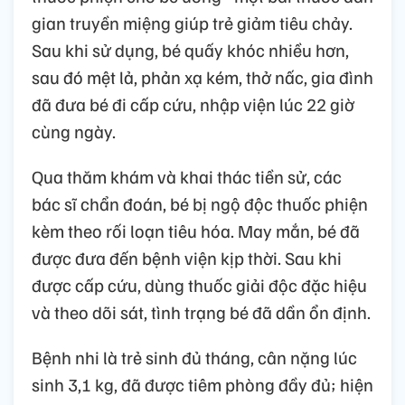
gian truyền miệng giúp trẻ giảm tiêu chảy.
Sau khi sử dụng, bé quấy khóc nhiều hơn,
sau đó mệt lả, phản xạ kém, thở nấc, gia đình
đã đưa bé đi cấp cứu, nhập viện lúc 22 giờ
cùng ngày.
Qua thăm khám và khai thác tiền sử, các
bác sĩ chẩn đoán, bé bị ngộ độc thuốc phiện
kèm theo rối loạn tiêu hóa. May mắn, bé đã
được đưa đến bệnh viện kịp thời. Sau khi
được cấp cứu, dùng thuốc giải độc đặc hiệu
và theo dõi sát, tình trạng bé đã dần ổn định.
Bệnh nhi là trẻ sinh đủ tháng, cân nặng lúc
sinh 3,1 kg, đã được tiêm phòng đầy đủ; hiện