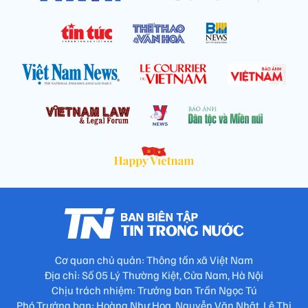
Cơ quan chủ quản: Thông tấn xã Việt Nam
Địa chỉ: Số 05 Lý Thường Kiệt, Cửa Nam, Hà Nội
Chịu trách nhiệm: Trưởng ban Trần Ngọc Tú
Phó Trưởng ban: Hoàng Như Hoa, Nguyễn Văn Nhật, Lê Thị