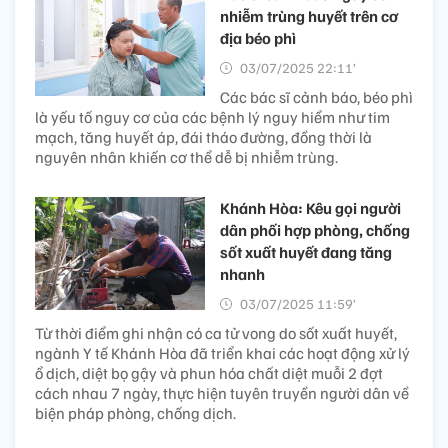
nhiễm trùng huyết trên cơ
địa béo phì
03/07/2025 22:11’
Các bác sĩ cảnh báo, béo phì
là yếu tố nguy cơ của các bệnh lý nguy hiểm như tim
mạch, tăng huyết áp, đái tháo đường, đồng thời là
nguyên nhân khiến cơ thể dễ bị nhiễm trùng.
Khánh Hòa: Kêu gọi người
dân phối hợp phòng, chống
sốt xuất huyết đang tăng
nhanh
03/07/2025 11:59’
Từ thời điểm ghi nhận có ca tử vong do sốt xuất huyết,
ngành Y tế Khánh Hòa đã triển khai các hoạt động xử lý
ổ dịch, diệt bọ gậy và phun hóa chất diệt muỗi 2 đợt
cách nhau 7 ngày, thực hiện tuyên truyền người dân về
biện pháp phòng, chống dịch.