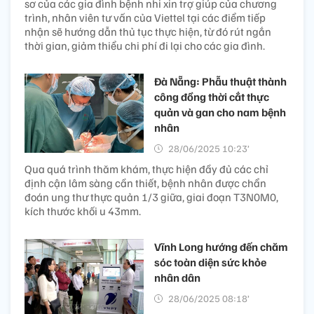
sơ của các gia đình bệnh nhi xin trợ giúp của chương
trình, nhân viên tư vấn của Viettel tại các điểm tiếp
nhận sẽ hướng dẫn thủ tục thực hiện, từ đó rút ngắn
thời gian, giảm thiểu chi phí đi lại cho các gia đình.
Đà Nẵng: Phẫu thuật thành
công đồng thời cắt thực
quản và gan cho nam bệnh
nhân
28/06/2025 10:23’
Qua quá trình thăm khám, thực hiện đầy đủ các chỉ
định cận lâm sàng cần thiết, bệnh nhân được chẩn
đoán ung thư thực quản 1/3 giữa, giai đoạn T3N0M0,
kích thước khối u 43mm.
Vĩnh Long hướng đến chăm
sóc toàn diện sức khỏe
nhân dân
28/06/2025 08:18’