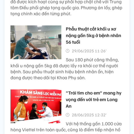
đã được kích hoạt cùng sự phối hợp chặt chẽ với Trung
tâm Điều phối ghép tạng quốc gia. Phương án lấy, ghép
tạng chính xác đến từng phút.
Phẫu thuật cắt khối u xơ
nặng gần 5kg ở bệnh nhân
56 tuổi
29/06/2025 11:26’
Sau 180 phút căng thẳng,
khối u nặng gần 5kg đã được lấy ra khỏi cơ thể người
bệnh. Sau phẫu thuật sinh hiệu bệnh nhân ổn, hiện
đang được theo dõi tại Khoa Phụ sản.
"Trái tim cho em" mang hy
vọng đến với trẻ em Long
An
28/06/2025 12:32’
Với hệ thống gần 1.000 cửa
hàng Viettel trên toàn quốc, cũng là điểm tiếp nhận hồ