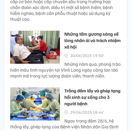
cấp cơ bản hoặc cấp chuyên sâu trong trường hợp
chẩn đoán xác định, điều trị một số bệnh hiếm, bệnh
hiểm nghèo, bệnh cần phẫu thuật hoặc sử dụng kỹ
thuật cao.
Những tấm gương sáng về
lòng nhân ái và trách nhiệm
xã hội
30/06/2025 19:50’
Những năm qua, phong trào
hiến máu tình nguyện tại Vĩnh Long ngày càng lan tỏa
mạnh mẽ trong lực lượng đoàn viên, thanh niên.
Trắng đêm lấy và ghép tạng
hồi sinh sự sống cho 3
người bệnh
29/06/2025 18:44’
Ngay trong đêm 28/6, hệ
thống lấy, ghép tạng của Bệnh viện Nhân dân Gia Định