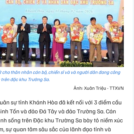
 cho thân nhân cán bộ, chiến sĩ và và người dân đang công
 trên đặc khu Trường Sa.
Ảnh: Xuân Triệu - TTXVN
uân sự tỉnh Khánh Hòa đã kết nối với 3 điểm cầu
Sinh Tồn và đảo Đá Tây và đảo Trường Sa. Cán
sinh sống trên Đặc khu Trường Sa bày tỏ niềm xúc
m, sự quan tâm sâu sắc của lãnh đạo tỉnh và