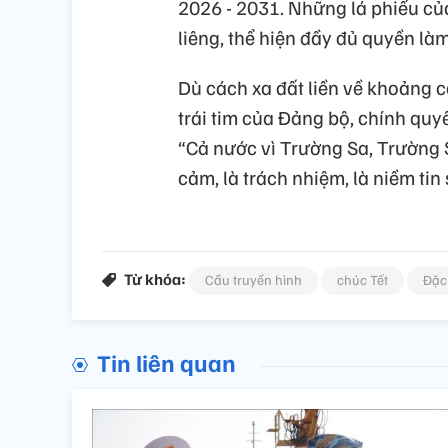
2026 - 2031. Những lá phiếu của
liêng, thể hiện đầy đủ quyền là
Dù cách xa đất liền về khoảng c
trái tim của Đảng bộ, chính qu
“Cả nước vì Trường Sa, Trường S
cảm, là trách nhiệm, là niềm tin 
Từ khóa:
Cầu truyền hình
chúc Tết
Đặc
Tin liên quan