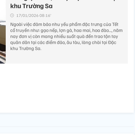
khu Trường Sa
17/01/2026 08:16’
Ngoài việc đảm bảo nhu yếu phẩm đặc trưng của Tết
cổ truyền như: gạo nếp, lợn gà, hoa mai, hoa đào..., năm
nay đơn vị còn mang nhiều suất quà đến trao tận tay
quân dân tại các điểm đảo, âu tàu, làng chài tại Đặc
khu Trường Sa.