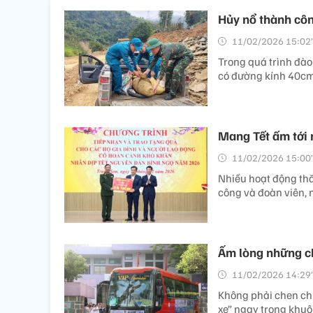
Hủy nổ thành côn
11/02/2026 15:02’
Trong quá trình đào
có đường kính 40cm
Mang Tết ấm tới 
11/02/2026 15:00’
Nhiều hoạt động thă
công và đoàn viên, 
Ấm lòng những ch
11/02/2026 14:29’
Không phải chen chú
xe” ngay trong khuôn