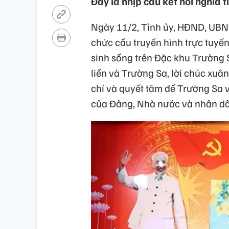
Đây là nhịp cầu kết nối nghĩa t
Ngày 11/2, Tỉnh ủy, HĐND, UBN
chức cầu truyền hình trực tuyế
sinh sống trên Đặc khu Trường S
liền và Trường Sa, lời chúc xuân
chí và quyết tâm để Trường Sa v
của Đảng, Nhà nước và nhân dâ