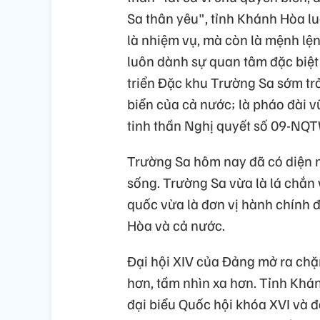
Sa thân yêu", tỉnh Khánh Hòa l
là nhiệm vụ, mà còn là mệnh lện
luôn dành sự quan tâm đặc biệt
triển Đặc khu Trường Sa sớm trở
biển của cả nước; là pháo đài 
tinh thần Nghị quyết số 09-NQT
Trường Sa hôm nay đã có diện m
sống. Trường Sa vừa là lá chắn
quốc vừa là đơn vị hành chính 
Hòa và cả nước.
Đại hội XIV của Đảng mở ra chặ
hơn, tầm nhìn xa hơn. Tỉnh Khá
đại biểu Quốc hội khóa XVI và 