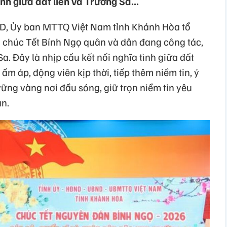
ình giữa đất liền và Trường Sa...
D, Ủy ban MTTQ Việt Nam tỉnh Khánh Hòa tổ
n chúc Tết Bính Ngọ quân và dân đang công tác,
a. Đây là nhịp cầu kết nối nghĩa tình giữa đất
 ấm áp, động viên kịp thời, tiếp thêm niềm tin, ý
ững vàng nơi đầu sóng, giữ trọn niềm tin yêu
n.