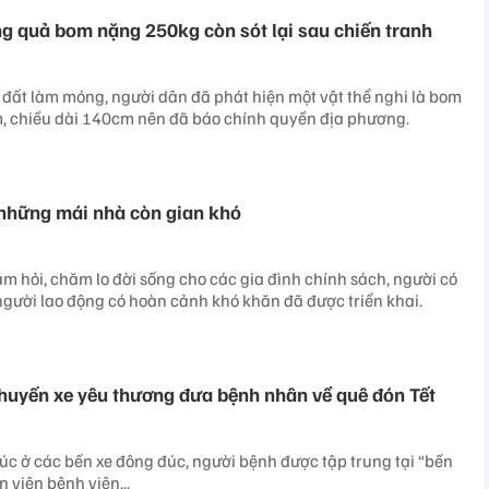
g quả bom nặng 250kg còn sót lại sau chiến tranh
 đất làm móng, người dân đã phát hiện một vật thể nghi là bom
, chiều dài 140cm nên đã báo chính quyền địa phương.
những mái nhà còn gian khó
m hỏi, chăm lo đời sống cho các gia đình chính sách, người có
người lao động có hoàn cảnh khó khăn đã được triển khai.
uyến xe yêu thương đưa bệnh nhân về quê đón Tết
c ở các bến xe đông đúc, người bệnh được tập trung tại “bến
 viên bệnh viện...