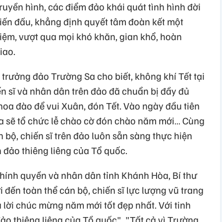
ruyền hình, các điểm đảo khái quát tình hình đời
hiến đấu, khẳng định quyết tâm đoàn kết một
hiệm, vượt qua mọi khó khăn, gian khổ, hoàn
iao.
trưởng đảo Trường Sa cho biết, không khí Tết tại
ến sĩ và nhân dân trên đảo đã chuẩn bị đầy đủ
hoa đào để vui Xuân, đón Tết. Vào ngày đầu tiên
a sẽ tổ chức lễ chào cờ đón chào năm mới… Cùng
n bộ, chiến sĩ trên đảo luôn sẵn sàng thực hiện
 đảo thiêng liêng của Tổ quốc.
Chính quyền và nhân dân tỉnh Khánh Hòa, Bí thư
đến toàn thể cán bộ, chiến sĩ lực lượng vũ trang
lời chúc mừng năm mới tốt đẹp nhất. Với tinh
đảo thiêng liêng của Tồ quốc", "Tất cả vì Trường