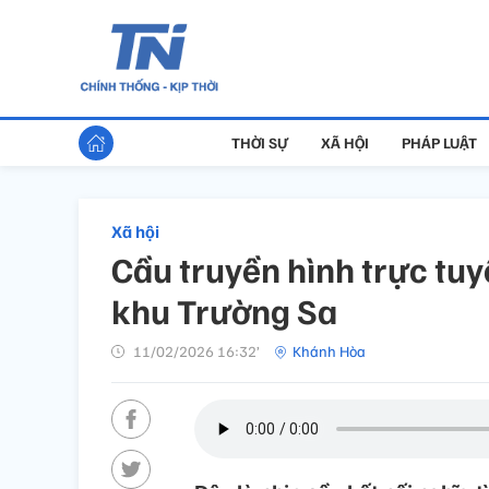
THỜI SỰ
XÃ HỘI
PHÁP LUẬT
Xã hội
Cầu truyền hình trực tu
khu Trường Sa
11/02/2026 16:32’
Khánh Hòa