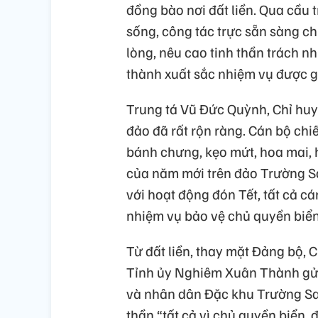
đồng bào nơi đất liền. Qua cầu t
sống, công tác trực sẵn sàng c
lòng, nêu cao tinh thần trách n
thành xuất sắc nhiệm vụ được g
Trung tá Vũ Đức Quỳnh, Chỉ huy 
đảo đã rất rộn ràng. Cán bộ chi
bánh chưng, kẹo mứt, hoa mai, 
của năm mới trên đảo Trường S
với hoạt động đón Tết, tất cả cá
nhiệm vụ bảo vệ chủ quyền biển
Từ đất liền, thay mặt Đảng bộ, 
Tỉnh ủy Nghiêm Xuân Thành gửi 
và nhân dân Đặc khu Trường Sa 
thần “tất cả vì chủ quyền biển, 