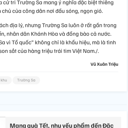
 cử tri Trường Sa mang ý nghĩa đặc biệt thiêng
m chủ của công dân nơi đầu sóng, ngọn gió.
ách địa lý, nhưng Trường Sa luôn ở rất gần trong
yền, nhân dân Khánh Hòa và đồng bào cả nước.
a vì Tổ quốc” không chỉ là khẩu hiệu, mà là tình
son sắt của hàng triệu trái tim Việt Nam./.
Vũ Xuân Triệu
 khu
Trường Sa
Mang quà Tết, nhu yếu phẩm đến Đặc