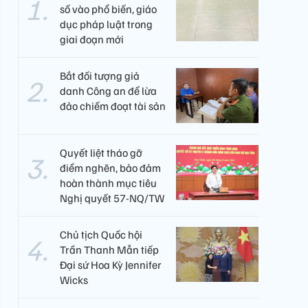
số vào phổ biến, giáo
dục pháp luật trong
giai đoạn mới
Bắt đối tượng giả
danh Công an để lừa
đảo chiếm đoạt tài sản
Quyết liệt tháo gỡ
điểm nghẽn, bảo đảm
hoàn thành mục tiêu
Nghị quyết 57-NQ/TW
Chủ tịch Quốc hội
Trần Thanh Mẫn tiếp
Đại sứ Hoa Kỳ Jennifer
Wicks