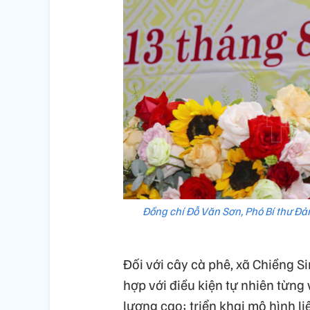
Đồng chí Đỗ Văn Sơn, Phó Bí thư Đản
Đối với cây cà phê, xã Chiềng S
hợp với điều kiện tự nhiên từng 
lượng cao; triển khai mô hình l