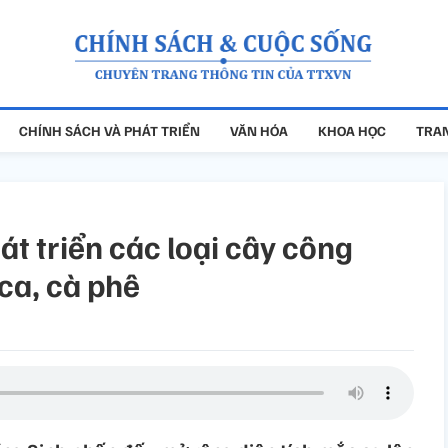
CHÍNH SÁCH VÀ PHÁT TRIỂN
VĂN HÓA
KHOA HỌC
TRAN
át triển các loại cây công
ca, cà phê