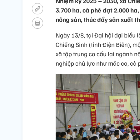
Nhiệm kỳ 2025 – 2030, xã Chiề
3.700 ha, cà phê đạt 2.000 ha
nông sản, thúc đẩy sản xuất the
Ngày 13/8, tại Đại hội đại biểu
Chiềng Sinh (tỉnh Điện Biên), m
xã tập trung cơ cấu lại ngành nô
nghiệp chủ lực như mắc ca, cà 