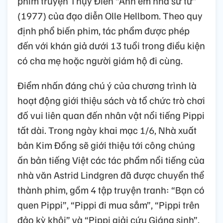
phim truyện Thụy Điển “Anh em nhà sư tử”
(1977) của đạo diễn Olle Hellbom. Theo quy
định phổ biến phim, tác phẩm được phép
đến với khán giả dưới 13 tuổi trong điều kiện
có cha mẹ hoặc người giám hộ đi cùng.
Điểm nhấn đáng chú ý của chương trình là
hoạt động giới thiệu sách và tổ chức trò chơi
đố vui liên quan đến nhân vật nổi tiếng Pippi
tất dài. Trong ngày khai mạc 1/6, Nhà xuất
bản Kim Đồng sẽ giới thiệu tới công chúng
ấn bản tiếng Việt các tác phẩm nổi tiếng của
nhà văn Astrid Lindgren đã được chuyển thể
thành phim, gồm 4 tập truyện tranh: “Bạn có
quen Pippi”, “Pippi đi mua sắm”, “Pippi trên
đảo kỳ khôi” và “Pippi giải cứu Giáng sinh”.