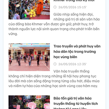
26/05/2026 15:15’
Giữa nhịp sống hiện đại,
những giá trị di sản văn hóa
của đồng bào Khmer vẫn được gìn giữ, phát huy, trở
thành nguồn lực nội sinh quan trọng cho phát triển bền
vững.
Trao truyền và phát huy văn
hóa dân tộc trong trường
học vùng biên
26/05/2026 12:35’
Văn hóa truyền thống
không chỉ hiện diện trong những lễ hội hay phong tục
lâu đời mà còn sống động trong từng câu hát, điệu múa
và niềm tự hào của những học sinh vùng cao hôm nay.
Bảo tồn giá trị văn hóa
truyền thống từ huyền tích
Hoàng tử Lang Liêu​