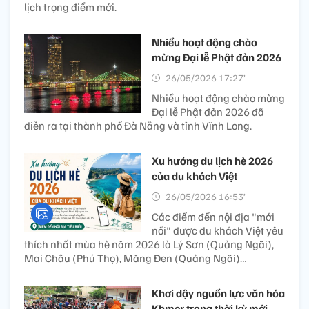
lịch trọng điểm mới.
Nhiều hoạt động chào
mừng Đại lễ Phật đản 2026
26/05/2026 17:27’
Nhiều hoạt động chào mừng
Đại lễ Phật đản 2026 đã
diễn ra tại thành phố Đà Nẵng và tỉnh Vĩnh Long.
Xu hướng du lịch hè 2026
của du khách Việt
26/05/2026 16:53’
Các điểm đến nội địa "mới
nổi" được du khách Việt yêu
thích nhất mùa hè năm 2026 là Lý Sơn (Quảng Ngãi),
Mai Châu (Phú Thọ), Măng Đen (Quảng Ngãi)…
Khơi dậy nguồn lực văn hóa
Khmer trong thời kỳ mới