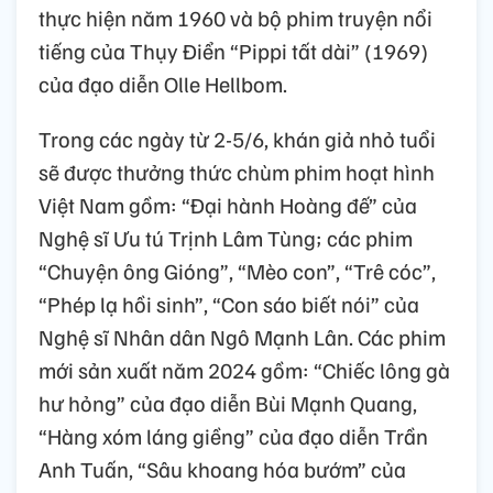
thực hiện năm 1960 và bộ phim truyện nổi
tiếng của Thụy Điển “Pippi tất dài” (1969)
của đạo diễn Olle Hellbom.
Trong các ngày từ 2-5/6, khán giả nhỏ tuổi
sẽ được thưởng thức chùm phim hoạt hình
Việt Nam gồm: “Đại hành Hoàng đế” của
Nghệ sĩ Ưu tú Trịnh Lâm Tùng; các phim
“Chuyện ông Gióng”, “Mèo con”, “Trê cóc”,
“Phép lạ hồi sinh”, “Con sáo biết nói” của
Nghệ sĩ Nhân dân Ngô Mạnh Lân. Các phim
mới sản xuất năm 2024 gồm: “Chiếc lông gà
hư hỏng” của đạo diễn Bùi Mạnh Quang,
“Hàng xóm láng giềng” của đạo diễn Trần
Anh Tuấn, “Sâu khoang hóa bướm” của