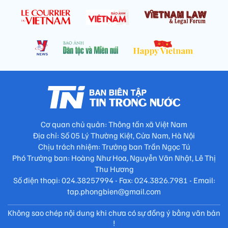
Cơ quan chủ quản: Thông tấn xã Việt Nam
Địa chỉ: Số 05 Lý Thường Kiệt, Cửa Nam, Hà Nội
Chịu trách nhiệm: Trưởng ban Trần Ngọc Tú
Phó Trưởng ban: Hoàng Như Hoa, Nguyễn Văn Nhật, Lê Thị
Thu Hương
Số điện thoại: 024.38257994 - Fax: 024.3826.7981 - Email:
tap.phongbien@gmail.com
Không sao chép nội dung khi chưa có sự đồng ý bằng văn bản
!