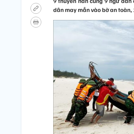
9 thuyền nan cùng 9 ngư dân đ
dân may mắn vào bờ an toàn, 