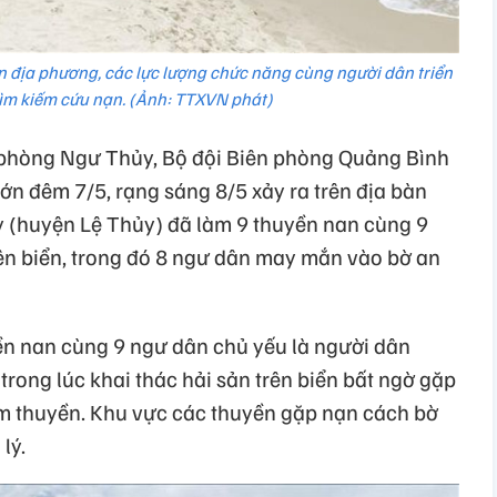
 địa phương, các lực lượng chức năng cùng người dân triển
tìm kiếm cứu nạn. (Ảnh: TTXVN phát)
phòng Ngư Thủy, Bộ đội Biên phòng Quảng Bình
lớn đêm 7/5, rạng sáng 8/5 xảy ra trên địa bàn
(huyện Lệ Thủy) đã làm 9 thuyền nan cùng 9
n biển, trong đó 8 ngư dân may mắn vào bờ an
ền nan cùng 9 ngư dân chủ yếu là người dân
rong lúc khai thác hải sản trên biển bất ngờ gặp
ìm thuyền. Khu vực các thuyền gặp nạn cách bờ
lý.