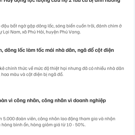
 đậu bất ngờ gặp dông lốc, sóng biển cuốn trôi, đánh chìm ở
ự Lại Nam, xã Phú Hải, huyện Phú Vang.
, dông lốc làm tốc mái nhà dân, ngã đổ cột điện
kê chính thức về mức độ thiệt hại nhưng đã có nhiều nhà dân
, hoa màu và cột điện bị ngã đổ.
àn vì công nhân, công nhân vì doanh nghiệp
 hơn 5.000 đoàn viên, công nhân lao động tham gia và nhận
hàng bình ổn, hàng giảm giá từ 10 - 50%.