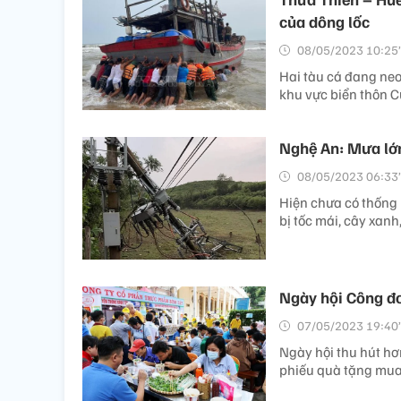
của dông lốc
08/05/2023 10:25’
Hai tàu cá đang neo
khu vực biển thôn C
Nghệ An: Mưa lớn
08/05/2023 06:33’
Hiện chưa có thống 
bị tốc mái, cây xanh
Ngày hội Công đo
07/05/2023 19:40’
Ngày hội thu hút
phiếu quà tặng mua 