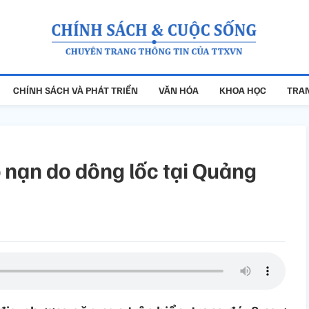
CHÍNH SÁCH VÀ PHÁT TRIỂN
VĂN HÓA
KHOA HỌC
TRAN
p nạn do dông lốc tại Quảng