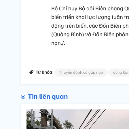
Bộ Chỉ huy Bộ đội Biên phòn
biển triển khai lực lượng tuần t
động trên biển, các Đồn Biên ph
(Quảng Bình) và Đồn Biên phòng
nạn./.
Từ khóa:
Thuyền đánh cá gặp nạn
dông lốc
Tin liên quan