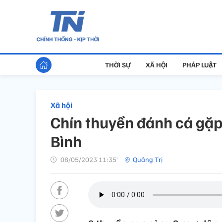
THỜI SỰ
XÃ HỘI
PHÁP LUẬT
Xã hội
Chín thuyền đánh cá gặ
Bình
08/05/2023 11:35’
Quảng Trị