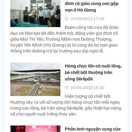
đình cô giáo vùng cao gặp
nạn ở Hà Giang
07/05/2023 17:20’
Đoàn công tác của Bộ Giáo
dục và Đào tạo đã đến thăm hỏi, động viên gia đình cô
giáo Mai Thị Yến, Trường Mầm non Đường Thượng,
huyện Yên Minh (Hà Giang) bị tử vong do tai nạn giao
thông trên đường trở lại trường sau dịp nghỉ lễ.
Hàng chục tấn cá nuôi lồng,
bè chết bất thường trên
sông Sêrêpốk
07/05/2023 15:35’
Hiện tượng cá chết bất
thường xảy ra với số lượng lớn hàng chục tấn mỗi ngày
trong các lồng, bè trên sông Sêrêpốk, gây thiệt hại nặng
nề cho người nuôi trồng thủy sản.
Phản ánh nguyện vọng của