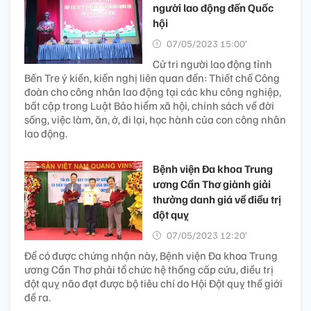
người lao động đến Quốc
hội
07/05/2023 15:00’
Cử tri người lao động tỉnh
Bến Tre ý kiến, kiến nghị liên quan đến: Thiết chế Công
đoàn cho công nhân lao động tại các khu công nghiệp,
bất cập trong Luật Bảo hiểm xã hội, chính sách về đời
sống, việc làm, ăn, ở, đi lại, học hành của con công nhân
lao động.
Bệnh viện Đa khoa Trung
ương Cần Thơ giành giải
thưởng danh giá về điều trị
đột quỵ
07/05/2023 12:20’
Để có được chứng nhận này, Bệnh viện Đa khoa Trung
ương Cần Thơ phải tổ chức hệ thống cấp cứu, điều trị
đột quỵ não đạt được bộ tiêu chí do Hội Đột quỵ thế giới
đề ra.