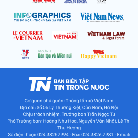
Cơ quan chủ quản: Thông tấn xã Việt Nam
Địa chỉ: Số 05 Lý Thường Kiệt, Cửa Nam, Hà Nội
Chịu trách nhiệm: Trưởng ban Trần Ngọc Tú
Phó Trưởng ban: Hoàng Như Hoa, Nguyễn Văn Nhật, Lê Thị
Thu Hương
Số điện thoại: 024.38257994 - Fax: 024.3826.7981 - Email: