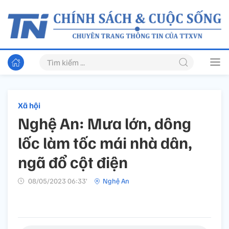
Xã hội
Nghệ An: Mưa lớn, dông
lốc làm tốc mái nhà dân,
ngã đổ cột điện
08/05/2023 06:33’
Nghệ An