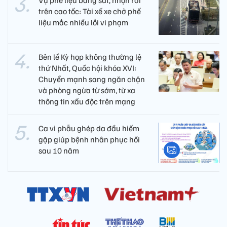
Vụ phế liệu bằng sắt, nhọn rơi
trên cao tốc: Tài xế xe chở phế
liệu mắc nhiều lỗi vi phạm
Bên lề Kỳ họp không thường lệ
thứ Nhất, Quốc hội khóa XVI:
Chuyển mạnh sang ngăn chặn
và phòng ngừa từ sớm, từ xa
thông tin xấu độc trên mạng
Ca vi phẫu ghép da đầu hiếm
gặp giúp bệnh nhân phục hồi
sau 10 năm