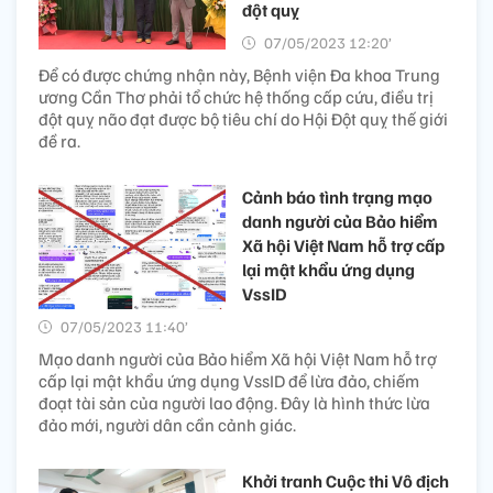
đột quỵ
07/05/2023 12:20’
Để có được chứng nhận này, Bệnh viện Đa khoa Trung
ương Cần Thơ phải tổ chức hệ thống cấp cứu, điều trị
đột quỵ não đạt được bộ tiêu chí do Hội Đột quỵ thế giới
đề ra.
Cảnh báo tình trạng mạo
danh người của Bảo hiểm
Xã hội Việt Nam hỗ trợ cấp
lại mật khẩu ứng dụng
VssID
07/05/2023 11:40’
Mạo danh người của Bảo hiểm Xã hội Việt Nam hỗ trợ
cấp lại mật khẩu ứng dụng VssID để lừa đảo, chiếm
đoạt tài sản của người lao động. Đây là hình thức lừa
đảo mới, người dân cần cảnh giác.
Khởi tranh Cuộc thi Vô địch