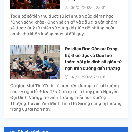
06/05/2023 22:00’
Toàn bộ số tiền thu được từ lợi nhuận của đêm nhạc
"Chọn sống khỏe - Chọn sẻ chia" và đấu giá vật phẩm
sẽ được Quỹ từ thiện sử dụng để giúp đỡ những hoàn
cảnh khó khăn không may bị đột quỵ.
Đại diện Ban Cán sự Đảng
Bộ Giáo dục và Đào tạo
thăm hỏi gia đình cô giáo tử
nạn trên đường đến trường
06/05/2023 21:10’
Cô giáo Mai Thị Yến bị tử nạn trên đường trở lại trường
sau kỳ nghỉ lễ 30/4-1/5. Chồng cô là thầy giáo Nguyễn
Đại Đình Nam, giáo viên Trường Tiểu học Đường
Thượng, huyện Yên Minh, tỉnh Hà Giang cũng bị thương
trong vụ tai nạn này.
Chính sách mới