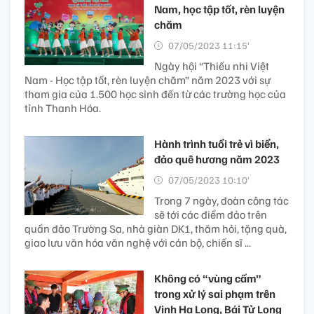
Nam, học tập tốt, rèn luyện
chăm
07/05/2023 11:15’
Ngày hội “Thiếu nhi Việt
Nam - Học tập tốt, rèn luyện chăm” năm 2023 với sự
tham gia của 1.500 học sinh đến từ các trường học của
tỉnh Thanh Hóa.
Hành trình tuổi trẻ vì biển,
đảo quê hương năm 2023
07/05/2023 10:10’
Trong 7 ngày, đoàn công tác
sẽ tới các điểm đảo trên
quần đảo Trường Sa, nhà giàn DK1, thăm hỏi, tặng quà,
giao lưu văn hóa văn nghệ với cán bộ, chiến sĩ ...
Không có “vùng cấm”
trong xử lý sai phạm trên
Vịnh Hạ Long, Bái Tử Long