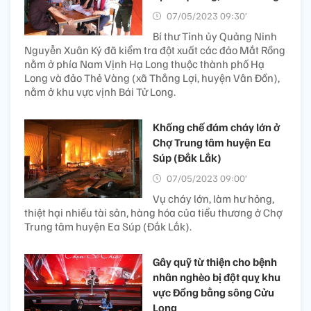
07/05/2023 09:30’
Bí thư Tỉnh ủy Quảng Ninh
Nguyễn Xuân Ký đã kiểm tra đột xuất các đảo Mắt Rồng
nằm ở phía Nam Vịnh Hạ Long thuộc thành phố Hạ
Long và đảo Thẻ Vàng (xã Thắng Lợi, huyện Vân Đồn),
nằm ở khu vực vịnh Bái Tử Long.
Khống chế đám cháy lớn ở
Chợ Trung tâm huyện Ea
Súp (Đắk Lắk)
07/05/2023 09:00’
Vụ cháy lớn, làm hư hỏng,
thiệt hại nhiều tài sản, hàng hóa của tiểu thương ở Chợ
Trung tâm huyện Ea Súp (Đắk Lắk).
Gây quỹ từ thiện cho bệnh
nhân nghèo bị đột quỵ khu
vực Đồng bằng sông Cửu
Long