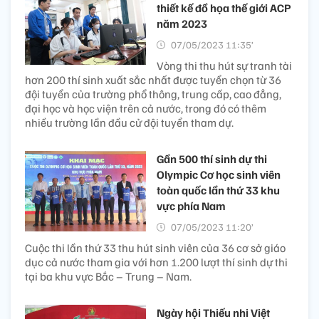
thiết kế đồ họa thế giới ACP
năm 2023
07/05/2023 11:35’
Vòng thi thu hút sự tranh tài
hơn 200 thí sinh xuất sắc nhất được tuyển chọn từ 36
đội tuyển của trường phổ thông, trung cấp, cao đẳng,
đại học và học viện trên cả nước, trong đó có thêm
nhiều trường lần đầu cử đội tuyển tham dự.
Gần 500 thí sinh dự thi
Olympic Cơ học sinh viên
toàn quốc lần thứ 33 khu
vực phía Nam
07/05/2023 11:20’
Cuộc thi lần thứ 33 thu hút sinh viên của 36 cơ sở giáo
dục cả nước tham gia với hơn 1.200 lượt thí sinh dự thi
tại ba khu vực Bắc – Trung – Nam.
Ngày hội Thiếu nhi Việt