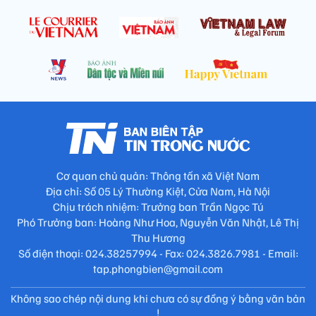
Cơ quan chủ quản: Thông tấn xã Việt Nam
Địa chỉ: Số 05 Lý Thường Kiệt, Cửa Nam, Hà Nội
Chịu trách nhiệm: Trưởng ban Trần Ngọc Tú
Phó Trưởng ban: Hoàng Như Hoa, Nguyễn Văn Nhật, Lê Thị
Thu Hương
Số điện thoại: 024.38257994 - Fax: 024.3826.7981 - Email:
tap.phongbien@gmail.com
Không sao chép nội dung khi chưa có sự đồng ý bằng văn bản
!