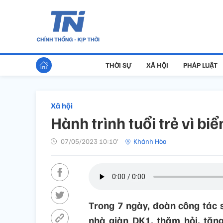
THỜI SỰ
XÃ HỘI
PHÁP LUẬT
Xã hội
Hành trình tuổi trẻ vì b
07/05/2023 10:10’
Khánh Hòa
Trong 7 ngày, đoàn công tác 
nhà giàn DK1, thăm hỏi, tặng