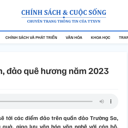
CHÍNH SÁCH VÀ PHÁT TRIỂN
VĂN HÓA
KHOA HỌC
TRAN
iển, đảo quê hương năm 2023
sẽ tới các điểm đảo trên quần đảo Trường Sa,
 quà, giao lưu văn hóa văn nghệ với cán bộ,