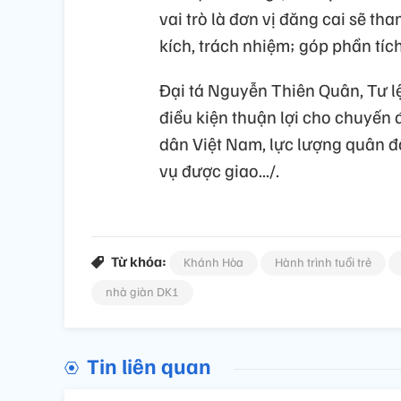
vai trò là đơn vị đăng cai sẽ th
kích, trách nhiệm; góp phần tíc
Đại tá Nguyễn Thiên Quân, Tư l
điều kiện thuận lợi cho chuyến 
dân Việt Nam, lực lượng quân đ
vụ được giao.../.
Từ khóa:
Khánh Hòa
Hành trình tuổi trẻ
nhà giàn DK1
Tin liên quan