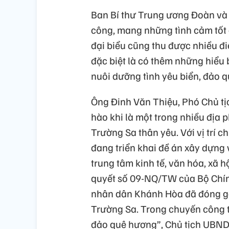
Ban Bí thư Trung ương Đoàn và 
công, mang những tình cảm tốt đ
đại biểu cũng thu được nhiều điề
đặc biệt là có thêm những hiểu 
nuôi dưỡng tình yêu biển, đảo 
Ông Đinh Văn Thiệu, Phó Chủ t
hào khi là một trong nhiều địa 
Trường Sa thân yêu. Với vị trí 
đang triển khai đề án xây dựng 
trung tâm kinh tế, văn hóa, xã h
quyết số 09-NQ/TW của Bộ Chín
nhân dân Khánh Hòa đã đóng gó
Trường Sa. Trong chuyến công tá
đảo quê hương”, Chủ tịch UBND 