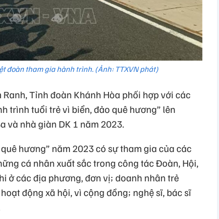
ệt đoàn tham gia hành trình. (Ảnh: TTXVN phát)
m Ranh, Tỉnh đoàn Khánh Hòa phối hợp với các
h trình tuổi trẻ vì biển, đảo quê hương” lên
a và nhà giàn DK 1 năm 2023.
đảo quê hương” năm 2023 có sự tham gia của các
 những cá nhân xuất sắc trong công tác Đoàn, Hội,
hi ở các địa phương, đơn vị; doanh nhân trẻ
hoạt động xã hội, vì cộng đồng; nghệ sĩ, bác sĩ
.