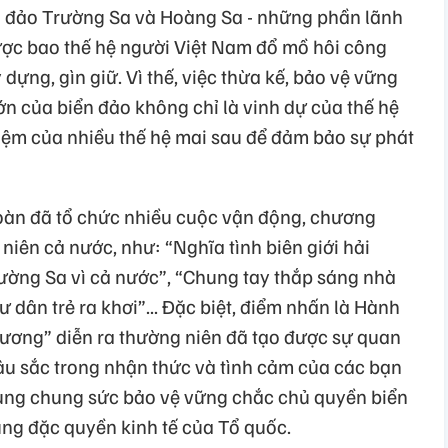
n đảo Trường Sa và Hoàng Sa - những phần lãnh
được bao thế hệ người Việt Nam đổ mồ hôi công
 dựng, gìn giữ. Vì thế, việc thừa kế, bảo vệ vững
ớn của biển đảo không chỉ là vinh dự của thế hệ
hiệm của nhiều thế hệ mai sau để đảm bảo sự phát
àn đã tổ chức nhiều cuộc vận động, chương
 niên cả nước, như: “Nghĩa tình biên giới hải
rường Sa vì cả nước”, “Chung tay thắp sáng nhà
dân trẻ ra khơi”... Đặc biệt, điểm nhấn là Hành
ê hương” diễn ra thường niên đã tạo được sự quan
sâu sắc trong nhận thức và tình cảm của các bạn
cùng chung sức bảo vệ vững chắc chủ quyền biển
vùng đặc quyền kinh tế của Tổ quốc.