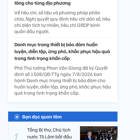
tăng cho từng địa phương
Về tiêu chí, số liệu và phương pháp phân
chia, Nghị quyết quy định tiêu chí dân số, tiêu
chí diện tích tự nhiên, tiêu chí GRDP bình
quân đầu người.
Danh mục trang thiết bị bảo đảm huấn
luyện, diễn tập, ứng phó, khắc phục hậu quả
trong tình trạng khẩn cấp
Phó Thủ tướng Phan Văn Giang đã ký Quyết
định số 1508/QĐ-TTg ngày 7/8/2026 ban
hành Danh mục trang thiết bị bảo đảm cho
huấn luyện, diễn tập, ứng phó, khắc phục hậu
quả trong tình trạng khẩn cấp.
Bạn đọc quan tâm
Tổng Bí thư, Chủ tịch
nước Tô Lâm bắt đầu