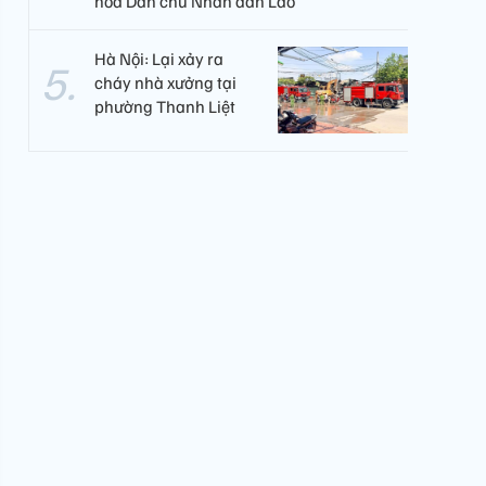
hòa Dân chủ Nhân dân Lào
Hà Nội: Lại xảy ra
cháy nhà xưởng tại
phường Thanh Liệt