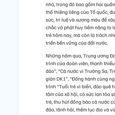
nhỏ, trong đó bao gồm hai quầ
thổ thiêng liêng của Tổ quốc, 
sức, trí tuệ và xương máu để xây
chắc và phát huy tiềm năng to l
trẻ hôm nay, mà còn là trách n
triển bền vững của đất nước.
Những năm qua, Trung ương Đo
trình của đoàn viên, thanh thiếu
đảo”, “Cả nước vì Trường Sa, T
giàn DK1”, “Đồng hành cùng ngư 
trình “Tuổi trẻ vì biển, đảo qu
tâm của xã hội, có sức lan tỏa 
trẻ, thu hút đồng bào cả nước 
đảo, lãnh hải, thềm lục địa và 