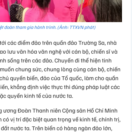
ệt đoàn tham gia hành trình. (Ảnh: TTXVN phát)
 tới các điểm đảo trên quần đảo Trường Sa, nhà
iao lưu văn hóa văn nghệ với cán bộ, chiến sĩ và
h sống trên các đảo. Chuyến đi thể hiện tinh
 muốn chung sức, chung lòng cùng cán bộ, chiến
 chủ quyền biển, đảo của Tổ quốc, làm cho quần
iền, khẳng định việc thực thi đúng pháp luật các
ặc quyền kinh tế của nước ta.
rung ương Đoàn Thanh niên Cộng sản Hồ Chí Minh
 vị trí đặc biệt quan trọng về kinh tế, chính trị,
 đất nước ta. Trên biển có hàng ngàn đảo lớn,