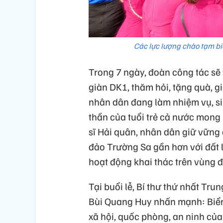
Các lực lượng chào tạm bi
Trong 7 ngày, đoàn công tác sẽ
giàn DK1, thăm hỏi, tặng quà, g
nhân dân đang làm nhiệm vụ, sin
thần của tuổi trẻ cả nước mong
sĩ Hải quân, nhân dân giữ vững
đảo Trường Sa gần hơn với đất l
hoạt động khai thác trên vùng đ
Tại buổi lễ, Bí thư thứ nhất T
Bùi Quang Huy nhấn mạnh: Biển có
xã hội, quốc phòng, an ninh của