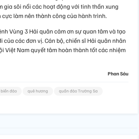
am gia sôi nổi các hoạt động với tinh thần xung
h cực làm nên thành công của hành trình.
ệnh Vùng 3 Hải quân cảm ơn sự quan tâm và tạo
đi của các đơn vị. Cán bộ, chiến sĩ Hải quân nhân
ội Việt Nam quyết tâm hoàn thành tốt các nhiệm
Phan Sáu
biển đảo
quê hương
quần đảo Trường Sa