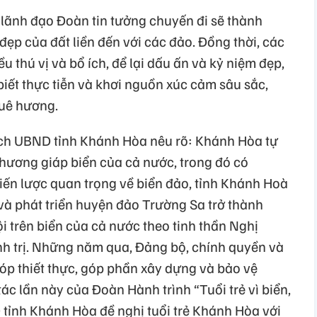
lãnh đạo Đoàn tin tưởng chuyến đi sẽ thành
ẹp của đất liền đến với các đảo. Đồng thời, các
u thú vị và bổ ích, để lại dấu ấn và kỷ niệm đẹp,
biết thực tiễn và khơi nguồn xúc cảm sâu sắc,
quê hương.
ịch UBND tỉnh Khánh Hòa nêu rõ: Khánh Hòa tự
phương giáp biển của cả nước, trong đó có
chiến lược quan trọng về biển đảo, tỉnh Khánh Hoà
và phát triển huyện đảo Trường Sa trở thành
ội trên biển của cả nước theo tinh thần Nghị
h trị. Những năm qua, Đảng bộ, chính quyền và
p thiết thực, góp phần xây dựng và bảo vệ
c lần này của Đoàn Hành trình “Tuổi trẻ vì biển,
tỉnh Khánh Hòa đề nghị tuổi trẻ Khánh Hòa với