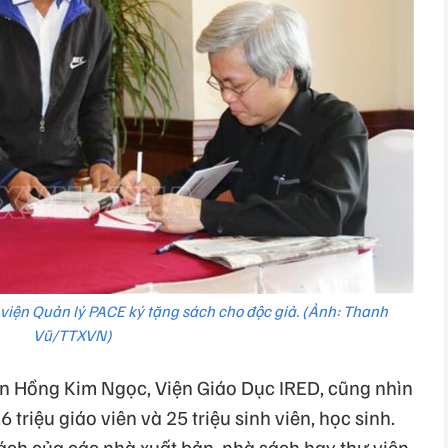
 viện Quản lý PACE ký tặng sách cho độc giả. (Ảnh: Thanh
Vũ/TTXVN)
n Hồng Kim Ngọc, Viện Giáo Dục IRED, cũng nhìn
triệu giáo viên và 25 triệu sinh viên, học sinh.
sách của các nhà xuất bản, nhà sách hay thư viện