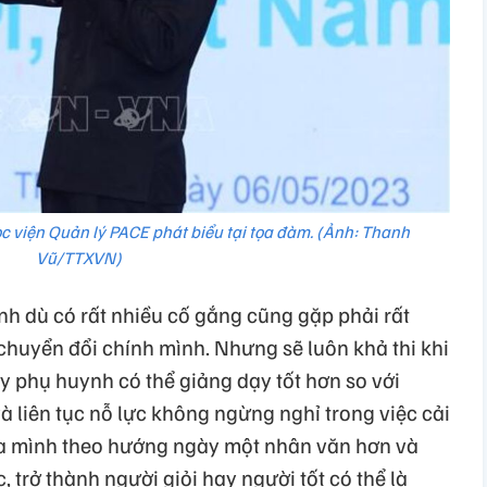
ọc viện Quản lý PACE phát biểu tại tọa đàm. (Ảnh: Thanh
Vũ/TTXVN)
nh dù có rất nhiều cố gắng cũng gặp phải rất
chuyển đổi chính mình. Nhưng sẽ luôn khả thi khi
y phụ huynh có thể giảng dạy tốt hơn so với
 liên tục nỗ lực không ngừng nghỉ trong việc cải
a mình theo hướng ngày một nhân văn hơn và
 trở thành người giỏi hay người tốt có thể là