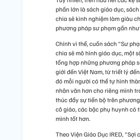
phần lớn là sách giáo dục, sách
chia sẻ kinh nghiệm làm giàu c
phương pháp sư phạm gần như
Chính vì thế, cuốn sách "Sư phạ
chia sẻ mô hình giáo dục, một s
tổng hợp những phương pháp sư 
giới đến Việt Nam, từ triết lý đ
đó mỗi người có thể tự hình th
nhân văn hơn cho riêng mình tr
thúc đẩy sự tiến bộ trên phươn
cô giáo, các bậc phụ huynh có 
mình tốt hơn.
Theo Viện Giáo Dục IRED, "Sợi c