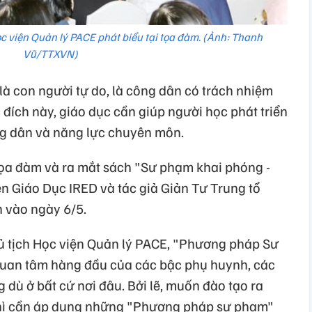
ọc viện Quản lý PACE phát biểu tại tọa đàm. (Ảnh: Thanh
Vũ/TTXVN)
là con người tự do, là công dân có trách nhiệm
 đích này, giáo dục cần giúp người học phát triển
ng dân và năng lực chuyên môn.
tọa đàm và ra mắt sách "Sư phạm khai phóng -
iện Giáo Dục IRED và tác giả Giản Tư Trung tổ
 vào ngày 6/5.
ủ tịch Học viện Quản lý PACE, "Phương pháp Sư
quan tâm hàng đầu của các bậc phụ huynh, các
 dù ở bất cứ nơi đâu. Bởi lẽ, muốn đào tạo ra
thì cần áp dụng những "Phương pháp sư phạm"