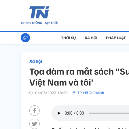
THỜI SỰ
XÃ HỘI
PHÁP LUẬT
Xã hội
Tọa đàm ra mắt sách "Sư
Việt Nam và tôi'
06/05/2023 18:20’
TP. Hồ Chí Minh