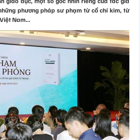
h giáo dục, một số góc nhìn riêng của tác giả
những phương pháp sư phạm từ cổ chí kim, từ
 Việt Nam...