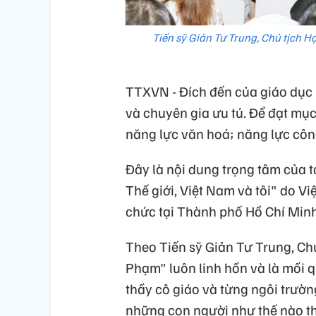
Tiến sỹ Giản Tư Trung, Chủ tịch H
TTXVN - Đích đến của giáo dục 
và chuyên gia ưu tú. Để đạt mục
năng lực văn hoá; năng lực cô
Đây là nội dung trọng tâm của 
Thế giới, Việt Nam và tôi" do V
chức tại Thành phố Hồ Chí Minh
Theo Tiến sỹ Giản Tư Trung, Ch
Phạm" luôn linh hồn và là mối 
thầy cô giáo và từng ngôi trường
những con người như thế nào 