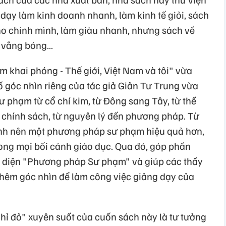
 dạy làm kinh doanh nhanh, làm kinh tế giỏi, sách
ho chính mình, làm giàu nhanh, nhưng sách về
 vắng bóng…
m khai phóng - Thế giới, Việt Nam và tôi" vừa
ố góc nhìn riêng của tác giả Giản Tư Trung vừa
phạm từ cổ chí kim, từ Đông sang Tây, từ thế
ến chính sách, từ nguyên lý đến phương pháp. Từ
ành nên một phương pháp sư phạm hiệu quả hơn,
ong mọi bối cảnh giáo dục. Qua đó, góp phần
g diện "Phương pháp Sư phạm" và giúp các thầy
thêm góc nhìn để làm công việc giảng dạy của
hỉ đỏ" xuyên suốt của cuốn sách này là tư tưởng