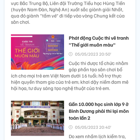
vực Bắc Trung Bộ, Liên đội Trường Tiểu học Hùng Tiến
(huyện Nam Đàn, Nghệ An) xuất sắc giành giải Nhất,
qua đó giành "tấm vé" đi tiếp vào vòng Chung kết của
sân chơi.
Phát động Cuộc thi vẽ tranh
"Thế giới muôn màu"
05/05/2023 20:50’
Cuộc thi được tổ chức nhằm
góp phần tạo sân chơi bổ
ích cho mọi trẻ em Việt Nam dưới 16 tuổi; hỗ trợ thực
hiện quyền tham gia của trẻ em; khơi dậy niềm đam mê
hội họa, tư duy sáng tạo nghệ thuật của trẻ em.
Gần 10.000 học sinh lớp 9 ở
Bình Dương phải thi lại môn
toán lần 2
05/05/2023 20:40’
Do xem nhầm lịch kiểm tra,