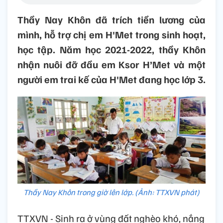
Thầy Nay Khôn đã trích tiền lương của
mình, hỗ trợ chị em H'Met trong sinh hoạt,
học tập. Năm học 2021-2022, thầy Khôn
nhận nuôi đỡ đầu em Ksor H’Met và một
người em trai kế của H'Met đang học lớp 3.
Thầy Nay Khôn trong giờ lên lớp. (Ảnh: TTXVN phát)
TTXVN - Sinh ra ở vùng đất nghèo khó, nắng