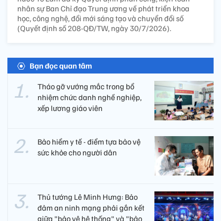
nhân sự Ban Chỉ đạo Trung ương về phát triển khoa
học, công nghệ, đổi mới sáng tạo và chuyển đổi số
(Quyết định số 208-QĐ/TW, ngày 30/7/2026).
Bạn đọc quan tâm
Tháo gỡ vướng mắc trong bổ
nhiệm chức danh nghề nghiệp,
xếp lương giáo viên
Bảo hiểm y tế - điểm tựa bảo vệ
sức khỏe cho người dân
Thủ tướng Lê Minh Hưng: Bảo
đảm an ninh mạng phải gắn kết
giữa "bảo vệ hệ thống" và "bảo