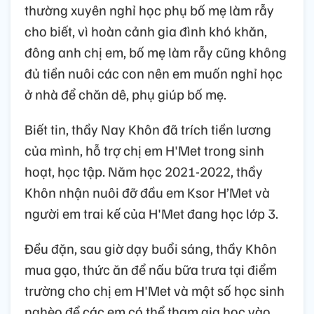
thường xuyên nghỉ học phụ bố mẹ làm rẫy
cho biết, vì hoàn cảnh gia đình khó khăn,
đông anh chị em, bố mẹ làm rẫy cũng không
đủ tiền nuôi các con nên em muốn nghỉ học
ở nhà để chăn dê, phụ giúp bố mẹ.
Biết tin, thầy Nay Khôn đã trích tiền lương
của mình, hỗ trợ chị em H'Met trong sinh
hoạt, học tập. Năm học 2021-2022, thầy
Khôn nhận nuôi đỡ đầu em Ksor H’Met và
người em trai kế của H'Met đang học lớp 3.
Đều đặn, sau giờ dạy buổi sáng, thầy Khôn
mua gạo, thức ăn để nấu bữa trưa tại điểm
trường cho chị em H'Met và một số học sinh
nghèo để các em có thể tham gia học vào