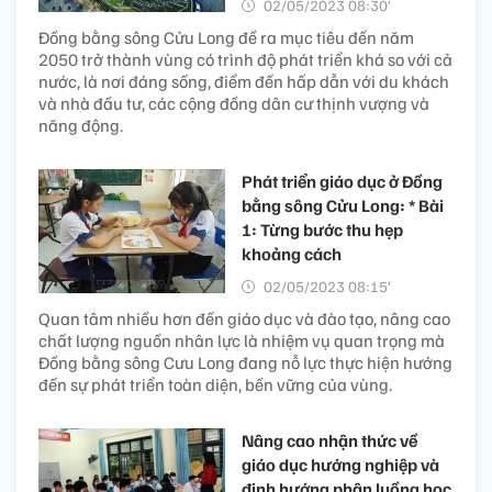
02/05/2023 08:30’
Đồng bằng sông Cửu Long đề ra mục tiêu đến năm
2050 trở thành vùng có trình độ phát triển khá so với cả
nước, là nơi đáng sống, điểm đến hấp dẫn với du khách
và nhà đầu tư, các cộng đồng dân cư thịnh vượng và
năng động.
Phát triển giáo dục ở Đồng
bằng sông Cửu Long: * Bài
1: Từng bước thu hẹp
khoảng cách
02/05/2023 08:15’
Quan tâm nhiều hơn đến giáo dục và đào tạo, nâng cao
chất lượng nguồn nhân lực là nhiệm vụ quan trọng mà
Đồng bằng sông Cưu Long đang nỗ lực thực hiện hướng
đến sự phát triển toàn diện, bền vững của vùng.
Nâng cao nhận thức về
giáo dục hướng nghiệp và
định hướng phân luồng học