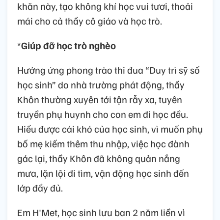
khăn này, tạo không khí học vui tươi, thoải
mái cho cả thầy cô giáo và học trò.
*
Giúp đỡ học trò nghèo
Hưởng ứng phong trào thi đua “Duy trì sỹ số
học sinh” do nhà trường phát động, thầy
Khôn thường xuyên tới tận rẫy xa, tuyên
truyền phụ huynh cho con em đi học đều.
Hiểu được cái khó của học sinh, vì muốn phụ
bố mẹ kiếm thêm thu nhập, việc học đành
gác lại, thầy Khôn đã không quản nắng
mưa, lặn lội đi tìm, vận động học sinh đến
lớp đầy đủ.
Em H'Met, học sinh lưu ban 2 năm liền vì