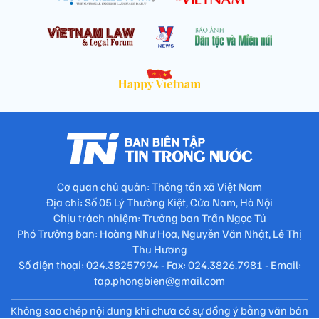
Cơ quan chủ quản: Thông tấn xã Việt Nam
Địa chỉ: Số 05 Lý Thường Kiệt, Cửa Nam, Hà Nội
Chịu trách nhiệm: Trưởng ban Trần Ngọc Tú
Phó Trưởng ban: Hoàng Như Hoa, Nguyễn Văn Nhật, Lê Thị
Thu Hương
Số điện thoại: 024.38257994 - Fax: 024.3826.7981 - Email:
tap.phongbien@gmail.com
Không sao chép nội dung khi chưa có sự đồng ý bằng văn bản