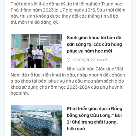
Thời gian kết thúc đăng ký dự thi tốt nghiệp Trung học
Phổ thông năm 2023 là 17 giờ ngày 13/5. Sau thời điểm
này, thí sinh không được thay đổi các thông tin về bài
thi, môn thi đã đăng ký.
Sách giáo khoa tái bản đã
sẵn sàng tại các cửa hàng
phục vụ năm học mới
05/05/2023 16:45’
Nhà xuất bản Giáo dục Việt
Nam đã nỗ lực triển khai in gấp, nhập nhanh để có sách
giáo khoa tái bản, phục vụ nhu cầu mua sắm sách giáo
khoa sử dụng cho năm học 2023-2024 của phụ huynh,
học sinh.
Phát triển giáo dục ở Đồng
bằng sông Cửu Long:* Bài
2: Chú trọng chất lượng,
hiệu quả