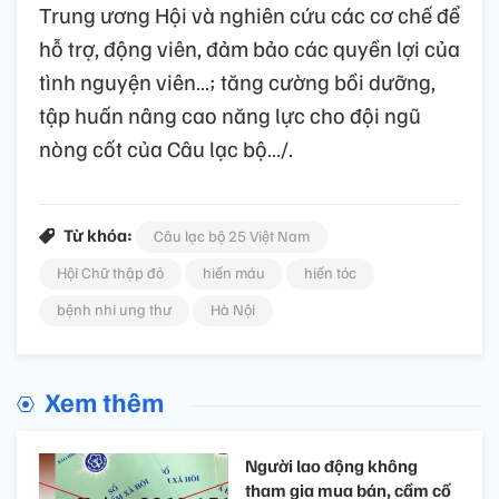
Trung ương Hội và nghiên cứu các cơ chế để
hỗ trợ, động viên, đảm bảo các quyền lợi của
tình nguyện viên…; tăng cường bồi dưỡng,
tập huấn nâng cao năng lực cho đội ngũ
nòng cốt của Câu lạc bộ…/.
Từ khóa:
Câu lạc bộ 25 Việt Nam
Hội Chữ thập đỏ
hiến máu
hiến tóc
bệnh nhi ung thư
Hà Nội
Xem thêm
Người lao động không
tham gia mua bán, cầm cố