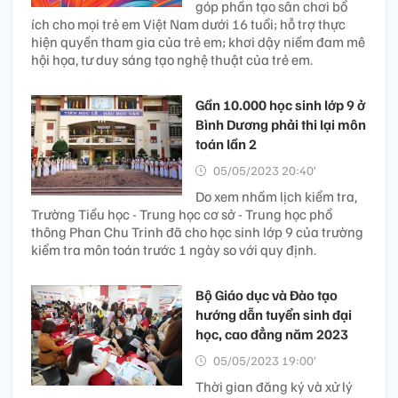
góp phần tạo sân chơi bổ
ích cho mọi trẻ em Việt Nam dưới 16 tuổi; hỗ trợ thực
hiện quyền tham gia của trẻ em; khơi dậy niềm đam mê
hội họa, tư duy sáng tạo nghệ thuật của trẻ em.
Gần 10.000 học sinh lớp 9 ở
Bình Dương phải thi lại môn
toán lần 2
05/05/2023 20:40’
Do xem nhầm lịch kiểm tra,
Trường Tiểu học - Trung học cơ sở - Trung học phổ
thông Phan Chu Trinh đã cho học sinh lớp 9 của trường
kiểm tra môn toán trước 1 ngày so với quy định.
Bộ Giáo dục và Đào tạo
hướng dẫn tuyển sinh đại
học, cao đẳng năm 2023
05/05/2023 19:00’
Thời gian đăng ký và xử lý