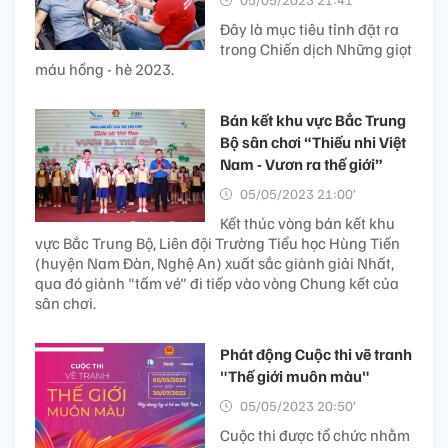
Đây là mục tiêu tỉnh đặt ra
trong Chiến dịch Những giọt
máu hồng - hè 2023.
Bán kết khu vực Bắc Trung
Bộ sân chơi “Thiếu nhi Việt
Nam - Vươn ra thế giới”
05/05/2023 21:00’
Kết thúc vòng bán kết khu
vực Bắc Trung Bộ, Liên đội Trường Tiểu học Hùng Tiến
(huyện Nam Đàn, Nghệ An) xuất sắc giành giải Nhất,
qua đó giành "tấm vé" đi tiếp vào vòng Chung kết của
sân chơi.
Phát động Cuộc thi vẽ tranh
"Thế giới muôn màu"
05/05/2023 20:50’
Cuộc thi được tổ chức nhằm