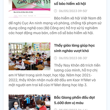
sổ bảo hiểm xã hội
06/05/2023 09:50’
Bảo hiểm xã hội Việt Nam đã
đề nghị Cục An ninh mạng và phòng, chống tội phạm sử
dụng công nghệ cao (Bộ Công an) hỗ trợ xử lý nghiêm
các hoạt động mua bán, cầm cố sổ bảo hiểm xã hội.
Thầy giáo làng giúp học
sinh nghèo vượt khó
06/05/2023 08:30’
Thầy Nay Khôn đã trích tiền
lương của mình, hỗ trợ chị
em H'Met trong sinh hoạt, học tập. Năm học 2021-
2022, thầy Khôn nhận nuôi đỡ đầu em Ksor H’Met và
một người em trai kế của H'Met đang học lớp 3.
Bắc Giang phấn đấu đạt
5.600 đơn vị máu
05/05/2023 21:41’