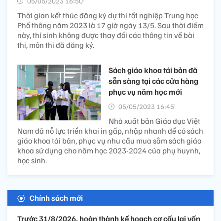
05/05/2023 16:50’
Thời gian kết thúc đăng ký dự thi tốt nghiệp Trung học
Phổ thông năm 2023 là 17 giờ ngày 13/5. Sau thời điểm
này, thí sinh không được thay đổi các thông tin về bài
thi, môn thi đã đăng ký.
Sách giáo khoa tái bản đã
sẵn sàng tại các cửa hàng
phục vụ năm học mới
05/05/2023 16:45’
Nhà xuất bản Giáo dục Việt
Nam đã nỗ lực triển khai in gấp, nhập nhanh để có sách
giáo khoa tái bản, phục vụ nhu cầu mua sắm sách giáo
khoa sử dụng cho năm học 2023-2024 của phụ huynh,
học sinh.
Chính sách mới
Trước 31/8/2026, hoàn thành kế hoạch cơ cấu lại vốn