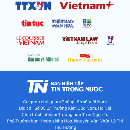
Cơ quan chủ quản: Thông tấn xã Việt Nam
Địa chỉ: Số 05 Lý Thường Kiệt, Cửa Nam, Hà Nội
Chịu trách nhiệm: Trưởng ban Trần Ngọc Tú
Phó Trưởng ban: Hoàng Như Hoa, Nguyễn Văn Nhật, Lê Thị
Thu Hương