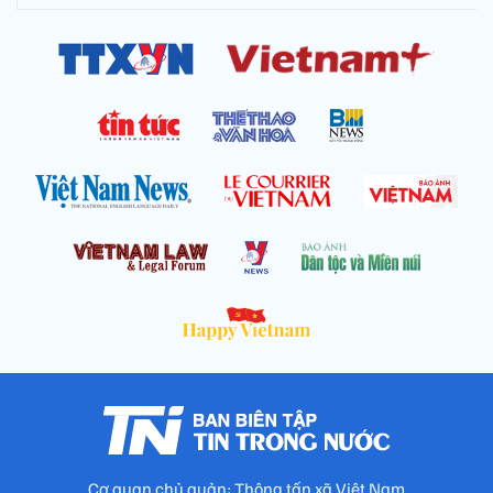
Cơ quan chủ quản: Thông tấn xã Việt Nam