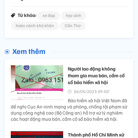
Từ khóa:
xe đạp
học sinh
hoàn cảnh khó khăn
Cần Thơ
Xem thêm
Người lao động không
tham gia mua bán, cầm cố
sổ bảo hiểm xã hội
06/05/2023 09:50’
Bảo hiểm xã hội Việt Nam đã
đề nghị Cục An ninh mạng và phòng, chống tội phạm sử
dụng công nghệ cao (Bộ Công an) hỗ trợ xử lý nghiêm
các hoạt động mua bán, cầm cố sổ bảo hiểm xã hội.
Thành phố Hồ Chí Minh xử