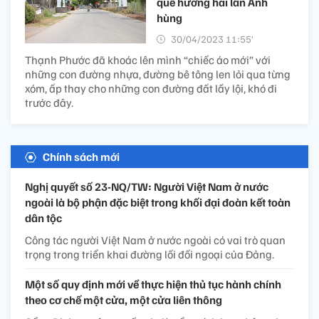
quê hương hai lần Anh
hùng
30/04/2023 11:55’
Thạnh Phước đã khoác lên mình “chiếc áo mới” với
những con đường nhựa, đường bê tông len lỏi qua từng
xóm, ấp thay cho những con đường đất lầy lội, khó đi
trước đây.
Chính sách mới
Nghị quyết số 23-NQ/TW: Người Việt Nam ở nước
ngoài là bộ phận đặc biệt trong khối đại đoàn kết toàn
dân tộc
Công tác người Việt Nam ở nước ngoài có vai trò quan
trọng trong triển khai đường lối đối ngoại của Đảng.
Một số quy định mới về thực hiện thủ tục hành chính
theo cơ chế một cửa, một cửa liên thông