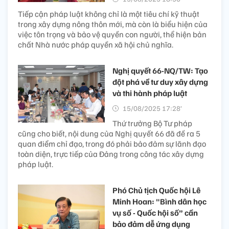
Tiếp cận pháp luật không chỉ là một tiêu chí kỹ thuật
trong xây dựng nông thôn mới, mà còn là biểu hiện của
việc tôn trọng và bảo vệ quyền con người, thể hiện bản
chất Nhà nước pháp quyền xã hội chủ nghĩa.
Nghị quyết 66-NQ/TW: Tạo
đột phá về tư duy xây dựng
và thi hành pháp luật
15/08/2025 17:28’
Thứ trưởng Bộ Tư pháp
cũng cho biết, nội dung của Nghị quyết 66 đã đề ra 5
quan điểm chỉ đạo, trong đó phải bảo đảm sự lãnh đạo
toàn diện, trực tiếp của Đảng trong công tác xây dựng
pháp luật.
Phó Chủ tịch Quốc hội Lê
Minh Hoan: "Bình dân học
vụ số - Quốc hội số” cần
bảo đảm dễ ứng dụng