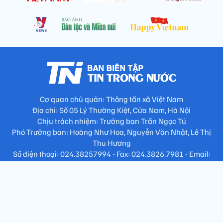
Cơ quan chủ quản: Thông tấn xã Việt Nam
Địa chỉ: Số 05 Lý Thường Kiệt, Cửa Nam, Hà Nội
Chịu trách nhiệm: Trưởng ban Trần Ngọc Tú
Phó Trưởng ban: Hoàng Như Hoa, Nguyễn Văn Nhật, Lê Thị
Thu Hương
Số điện thoại: 024.38257994 - Fax: 024.3826.7981 - Email:
tap.phongbien@gmail.com
Không sao chép nội dung khi chưa có sự đồng ý bằng văn bản
!
Trang chủ
Giới thiệu