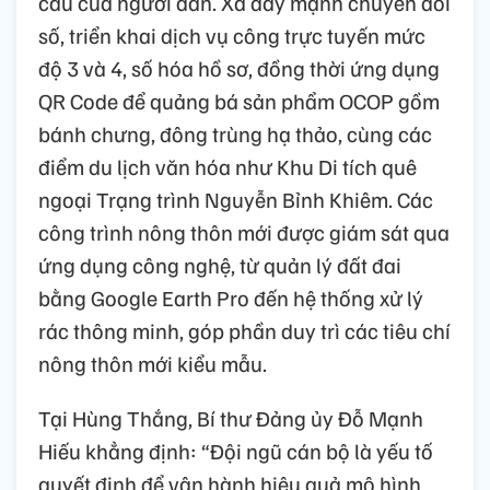
cầu của người dân. Xã đẩy mạnh chuyển đổi
số, triển khai dịch vụ công trực tuyến mức
độ 3 và 4, số hóa hồ sơ, đồng thời ứng dụng
QR Code để quảng bá sản phẩm OCOP gồm
bánh chưng, đông trùng hạ thảo, cùng các
điểm du lịch văn hóa như Khu Di tích quê
ngoại Trạng trình Nguyễn Bỉnh Khiêm. Các
công trình nông thôn mới được giám sát qua
ứng dụng công nghệ, từ quản lý đất đai
bằng Google Earth Pro đến hệ thống xử lý
rác thông minh, góp phần duy trì các tiêu chí
nông thôn mới kiểu mẫu.
Tại Hùng Thắng, Bí thư Đảng ủy Đỗ Mạnh
Hiếu khẳng định: “Đội ngũ cán bộ là yếu tố
quyết định để vận hành hiệu quả mô hình