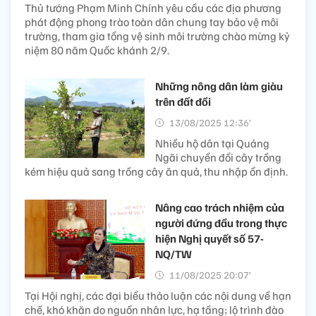
Thủ tướng Phạm Minh Chính yêu cầu các địa phương
phát động phong trào toàn dân chung tay bảo vệ môi
trường, tham gia tổng vệ sinh môi trường chào mừng kỷ
niệm 80 năm Quốc khánh 2/9.
Những nông dân làm giàu
trên đất đồi
13/08/2025 12:36’
Nhiều hộ dân tại Quảng
Ngãi chuyển đổi cây trồng
kém hiệu quả sang trồng cây ăn quả, thu nhập ổn định.
Nâng cao trách nhiệm của
người đứng đầu trong thực
hiện Nghị quyết số 57-
NQ/TW
11/08/2025 20:07’
Tại Hội nghị, các đại biểu thảo luận các nội dung về hạn
chế, khó khăn do nguồn nhân lực, hạ tầng; lộ trình đào