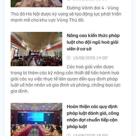
Đường Vành đai 4 - Vùng
Thủ đô Hà Nội được kỳ vọng sẽ tạo động lực phát triển
mạnh mẽ cho khu vực Vùng Thủ đô.
Nâng cao kiến thức pháp
luật cho đội ngũ hoà giải
viên ở cơ sở
15/08/2025 19:00’
Các hoà giải viên được
trang bị thêm các kỹ năng cần thiết để tiến hành hoà
giải các vụ việc thực tế liên quan đến quy định pháp
luật về hôn nhân và gia đình và phòng, chống bạo lực
gia đình.
Hoàn thiện các quy định
pháp luật đánh giá, công
nhận đạt chuẩn tiếp cận
pháp luật
15/08/2025 18:50’