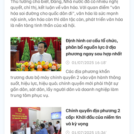
Thủ tướng cho biết, Đảng, Nhà nước đã có nhiều nghị
quyết, chỉ thị, kết luận về văn hóa. Với quan điểm "văn
hóa soi đường cho quốc dân đi", văn hóa là sức mạnh
nội sinh, văn hóa còn thì dân tộc còn, phát triển văn hóa
là nền tảng tinh thần của xã hội.
Định hình cơ cấu tổ chức,
phân bổ nguồn lực ở địa
phương ngay sau hợp nhất
01/07/2025 16:18’
Các địa phương khẩn
trương đưa bộ máy chính quyền 2 vào vận hành thông
suốt, hiệu lực, hiệu quả; chính quyền mới phải thật sự
gần dân, sát dân, lấy người dân và doanh nghiệp làm
trung tâm phục vụ.
Chính quyền địa phương 2
cấp: Khởi đầu của niềm tin
và kỳ vọng
01/07/2025 15:36’