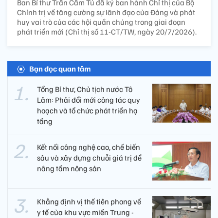
Ban Bí thư Trần Cẩm Tú đã ký ban hành Chỉ thị của Bộ
Chính trị về tăng cường sự lãnh đạo của Đảng và phát
huy vai trò của các hội quần chúng trong giai đoạn
phát triển mới (Chỉ thị số 11-CT/TW, ngày 20/7/2026).
Bạn đọc quan tâm
Tổng Bí thư, Chủ tịch nước Tô
Lâm: Phải đổi mới công tác quy
hoạch và tổ chức phát triển hạ
tầng
Kết nối công nghệ cao, chế biến
sâu và xây dựng chuỗi giá trị để
nâng tầm nông sản
Khẳng định vị thế tiên phong về
y tế của khu vực miền Trung -