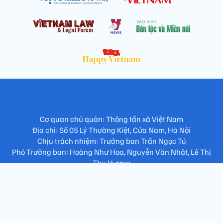
Cơ quan chủ quản: Thông tấn xã Việt Nam
Địa chỉ: Số 05 Lý Thường Kiệt, Cửa Nam, Hà Nội
Chịu trách nhiệm: Trưởng ban Trần Ngọc Tú
Phó Trưởng ban: Hoàng Như Hoa, Nguyễn Văn Nhật, Lê Thị
Thu Hương
Số điện thoại: 024.38257994 - Fax: 024.3826.7981 - Email:
tap.phongbien@gmail.com
Không sao chép nội dung khi chưa có sự đồng ý bằng văn bản