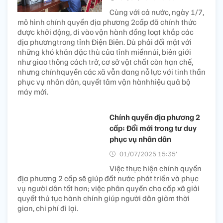
Cùng với cả nước, ngày 1/7,
mô hình chính quyền địa phương 2cấp đã chính thức
được khởi động, đi vào vận hành đồng loạt khắp các
địa phươngtrong tỉnh Điện Biên. Dù phải đối mặt với
những khó khăn đặc thù của tỉnh miềnnúi, biên giới
như giao thông cách trở, cơ sở vật chất còn hạn chế,
nhưng chínhquyền các xã vẫn đang nỗ lực với tinh thần
phục vụ nhân dân, quyết tâm vận hànhhiệu quả bộ
máy mới.
Chính quyền địa phương 2
cấp: Đổi mới trong tư duy
phục vụ nhân dân
01/07/2025 15:35’
Việc thực hiện chính quyền
địa phương 2 cấp sẽ giúp đất nước phát triển và phục
vụ người dân tốt hơn; việc phân quyền cho cấp xã giải
quyết thủ tục hành chính giúp người dân giảm thời
gian, chi phí đi lại.