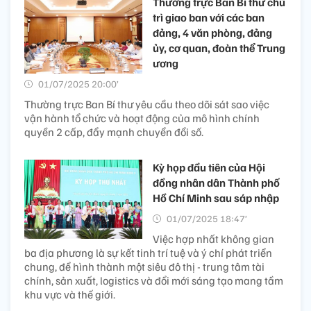
Thường trực Ban Bí thư chủ
trì giao ban với các ban
đảng, 4 văn phòng, đảng
ủy, cơ quan, đoàn thể Trung
ương
01/07/2025 20:00’
Thường trực Ban Bí thư yêu cầu theo dõi sát sao việc
vận hành tổ chức và hoạt động của mô hình chính
quyền 2 cấp, đẩy mạnh chuyển đổi số.
Kỳ họp đầu tiên của Hội
đồng nhân dân Thành phố
Hồ Chí Minh sau sáp nhập
01/07/2025 18:47’
Việc hợp nhất không gian
ba địa phương là sự kết tinh trí tuệ và ý chí phát triển
chung, để hình thành một siêu đô thị - trung tâm tài
chính, sản xuất, logistics và đổi mới sáng tạo mang tầm
khu vực và thế giới.