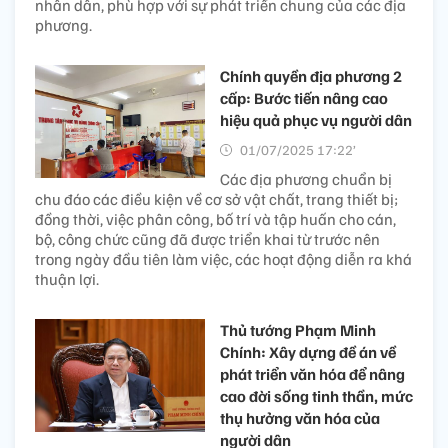
nhân dân, phù hợp với sự phát triển chung của các địa
phương.
Chính quyền địa phương 2
cấp: Bước tiến nâng cao
hiệu quả phục vụ người dân
01/07/2025 17:22’
Các địa phương chuẩn bị
chu đáo các điều kiện về cơ sở vật chất, trang thiết bị;
đồng thời, việc phân công, bố trí và tập huấn cho cán,
bộ, công chức cũng đã được triển khai từ trước nên
trong ngày đầu tiên làm việc, các hoạt động diễn ra khá
thuận lợi.
Thủ tướng Phạm Minh
Chính: Xây dựng đề án về
phát triển văn hóa để nâng
cao đời sống tinh thần, mức
thụ hưởng văn hóa của
người dân