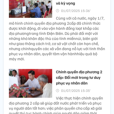
và kỳ vọng
01/07/2025 15:36’
Cùng với cả nước, ngày 1/7,
mô hình chính quyền địa phương 2cấp đã chính thức
được khởi động, đi vào vận hành đồng loạt khắp các
địa phươngtrong tỉnh Điện Biên. Dù phải đối mặt với
những khó khăn đặc thù của tỉnh miềnnúi, biên giới
như giao thông cách trở, cơ sở vật chất còn hạn chế,
nhưng chínhquyền các xã vẫn đang nỗ lực với tinh thần
phục vụ nhân dân, quyết tâm vận hànhhiệu quả bộ
máy mới.
Chính quyền địa phương 2
cấp: Đổi mới trong tư duy
phục vụ nhân dân
01/07/2025 15:35’
Việc thực hiện chính quyền
địa phương 2 cấp sẽ giúp đất nước phát triển và phục
vụ người dân tốt hơn; việc phân quyền cho cấp xã giải
quyết thủ tục hành chính giúp người dân giảm thời