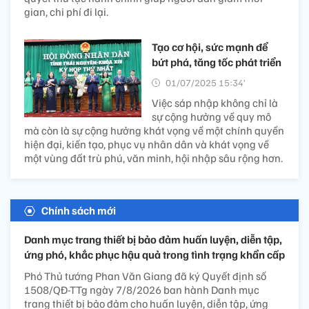
gian, chi phí đi lại.
Tạo cơ hội, sức mạnh để
bứt phá, tăng tốc phát triển
01/07/2025 15:34’
Việc sáp nhập không chỉ là
sự cộng hưởng về quy mô
mà còn là sự cộng hưởng khát vọng về một chính quyền
hiện đại, kiến tạo, phục vụ nhân dân và khát vọng về
một vùng đất trù phú, văn minh, hội nhập sâu rộng hơn.
Chính sách mới
Danh mục trang thiết bị bảo đảm huấn luyện, diễn tập,
ứng phó, khắc phục hậu quả trong tình trạng khẩn cấp
Phó Thủ tướng Phan Văn Giang đã ký Quyết định số
1508/QĐ-TTg ngày 7/8/2026 ban hành Danh mục
trang thiết bị bảo đảm cho huấn luyện, diễn tập, ứng