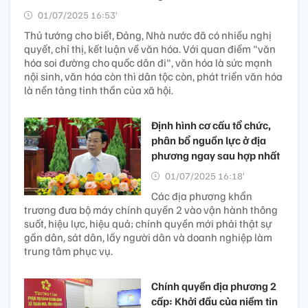
01/07/2025 16:53’
Thủ tướng cho biết, Đảng, Nhà nước đã có nhiều nghị
quyết, chỉ thị, kết luận về văn hóa. Với quan điểm "văn
hóa soi đường cho quốc dân đi", văn hóa là sức mạnh
nội sinh, văn hóa còn thì dân tộc còn, phát triển văn hóa
là nền tảng tinh thần của xã hội.
Định hình cơ cấu tổ chức,
phân bổ nguồn lực ở địa
phương ngay sau hợp nhất
01/07/2025 16:18’
Các địa phương khẩn
trương đưa bộ máy chính quyền 2 vào vận hành thông
suốt, hiệu lực, hiệu quả; chính quyền mới phải thật sự
gần dân, sát dân, lấy người dân và doanh nghiệp làm
trung tâm phục vụ.
Chính quyền địa phương 2
cấp: Khởi đầu của niềm tin