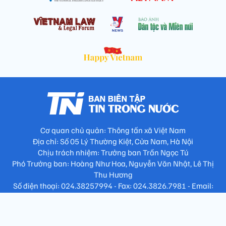
Cơ quan chủ quản: Thông tấn xã Việt Nam
Địa chỉ: Số 05 Lý Thường Kiệt, Cửa Nam, Hà Nội
Chịu trách nhiệm: Trưởng ban Trần Ngọc Tú
Phó Trưởng ban: Hoàng Như Hoa, Nguyễn Văn Nhật, Lê Thị
Thu Hương
Số điện thoại: 024.38257994 - Fax: 024.3826.7981 - Email:
tap.phongbien@gmail.com
Không sao chép nội dung khi chưa có sự đồng ý bằng văn bản