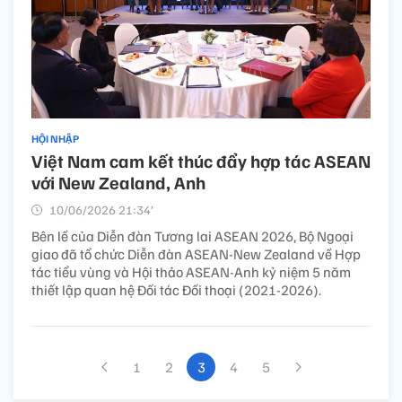
HỘI NHẬP
Việt Nam cam kết thúc đẩy hợp tác ASEAN
với New Zealand, Anh
10/06/2026 21:34’
Bên lề của Diễn đàn Tương lai ASEAN 2026, Bộ Ngoại
giao đã tổ chức Diễn đàn ASEAN-New Zealand về Hợp
tác tiểu vùng và Hội thảo ASEAN-Anh kỷ niệm 5 năm
thiết lập quan hệ Đối tác Đối thoại (2021-2026).
1
2
3
4
5