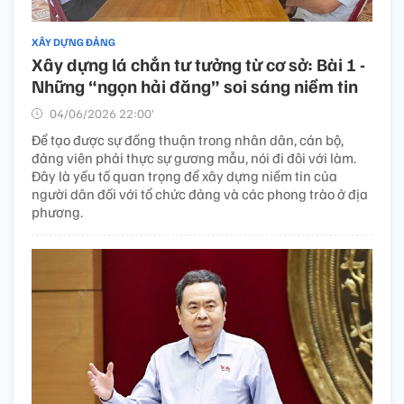
XÂY DỰNG ĐẢNG
Xây dựng lá chắn tư tưởng từ cơ sở: Bài 1 -
Những “ngọn hải đăng” soi sáng niềm tin
04/06/2026 22:00’
Để tạo được sự đồng thuận trong nhân dân, cán bộ,
đảng viên phải thực sự gương mẫu, nói đi đôi với làm.
Đây là yếu tố quan trọng để xây dựng niềm tin của
người dân đối với tổ chức đảng và các phong trào ở địa
phương.