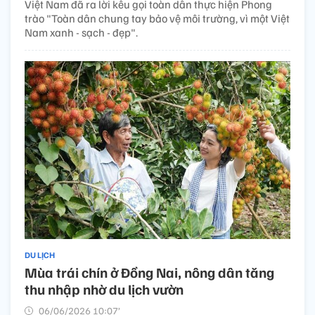
Việt Nam đã ra lời kêu gọi toàn dân thực hiện Phong
trào "Toàn dân chung tay bảo vệ môi trường, vì một Việt
Nam xanh - sạch - đẹp".
DU LỊCH
Mùa trái chín ở Đồng Nai, nông dân tăng
thu nhập nhờ du lịch vườn
06/06/2026 10:07’