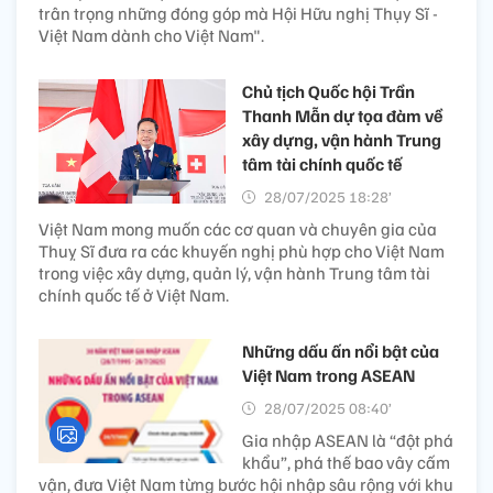
trân trọng những đóng góp mà Hội Hữu nghị Thụy Sĩ -
Việt Nam dành cho Việt Nam".
Chủ tịch Quốc hội Trần
Thanh Mẫn dự tọa đàm về
xây dựng, vận hành Trung
tâm tài chính quốc tế
28/07/2025 18:28’
Việt Nam mong muốn các cơ quan và chuyên gia của
Thuỵ Sĩ đưa ra các khuyến nghị phù hợp cho Việt Nam
trong việc xây dựng, quản lý, vận hành Trung tâm tài
chính quốc tế ở Việt Nam.
Những dấu ấn nổi bật của
Việt Nam trong ASEAN
28/07/2025 08:40’
Gia nhập ASEAN là “đột phá
khẩu”, phá thế bao vây cấm
vận, đưa Việt Nam từng bước hội nhập sâu rộng với khu