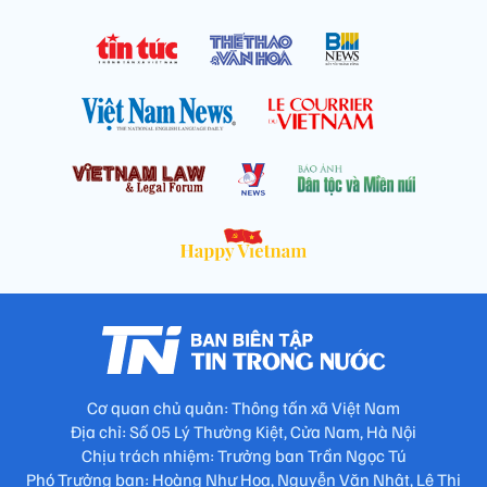
Cơ quan chủ quản: Thông tấn xã Việt Nam
Địa chỉ: Số 05 Lý Thường Kiệt, Cửa Nam, Hà Nội
Chịu trách nhiệm: Trưởng ban Trần Ngọc Tú
Phó Trưởng ban: Hoàng Như Hoa, Nguyễn Văn Nhật, Lê Thị