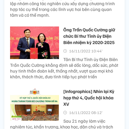
lập nhóm công tác nghiên cứu xây dựng chương trình
hợp tác cụ thể trong các lĩnh vực hai bên cùng quan
tâm và có thế mạnh.
Ông Trần Quốc Cường giữ
chức Bí thư Tỉnh ủy Điện
Biên nhiệm kỳ 2020-2025
16/11/2022 10:44’
Tân Bí thư Tỉnh ủy Điện Biên
Trần Quốc Cường khẳng định sẽ dốc lòng, dốc sức, phát
huy tinh thần đoàn kết, thống nhất, vượt qua mọi khó
khăn, thách thức, đưa tỉnh tiếp tục phát triển
[Infographics] Nhìn lại Kỳ
họp thứ 4, Quốc hội khóa
XV
16/11/2022 08:12’
Sau 21 ngày làm việc
nghiêm túc, khẩn trương, khoa học, dân chủ và trách