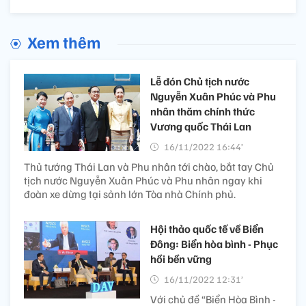
Xem thêm
Lễ đón Chủ tịch nước
Nguyễn Xuân Phúc và Phu
nhân thăm chính thức
Vương quốc Thái Lan
16/11/2022 16:44’
Thủ tướng Thái Lan và Phu nhân tới chào, bắt tay Chủ
tịch nước Nguyễn Xuân Phúc và Phu nhân ngay khi
đoàn xe dừng tại sảnh lớn Tòa nhà Chính phủ.
Hội thảo quốc tế về Biển
Đông: Biển hòa bình - Phục
hồi bền vững
16/11/2022 12:31’
Với chủ đề “Biển Hòa Bình -