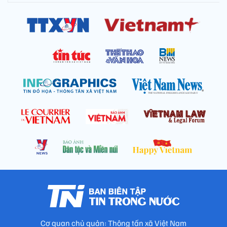
Cơ quan chủ quản: Thông tấn xã Việt Nam