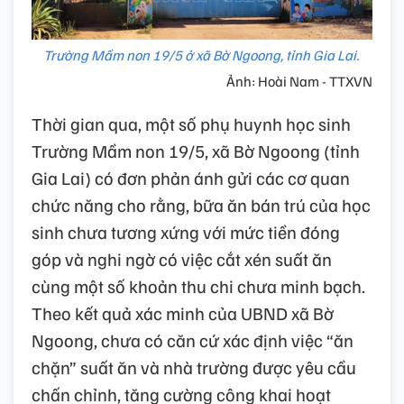
Trường Mầm non 19/5 ở xã Bờ Ngoong, tỉnh Gia Lai.
Ảnh: Hoài Nam - TTXVN
Thời gian qua, một số phụ huynh học sinh
Trường Mầm non 19/5, xã Bờ Ngoong (tỉnh
Gia Lai) có đơn phản ánh gửi các cơ quan
chức năng cho rằng, bữa ăn bán trú của học
sinh chưa tương xứng với mức tiền đóng
góp và nghi ngờ có việc cắt xén suất ăn
cùng một số khoản thu chi chưa minh bạch.
Theo kết quả xác minh của UBND xã Bờ
Ngoong, chưa có căn cứ xác định việc “ăn
chặn” suất ăn và nhà trường được yêu cầu
chấn chỉnh, tăng cường công khai hoạt