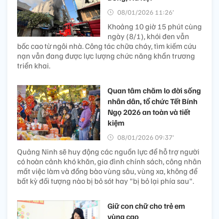
08/01/2026 11:26’
Khoảng 10 giờ 15 phút cùng
ngày (8/1), khói đen vẫn
bốc cao từ ngôi nhà. Công tác chữa cháy, tìm kiếm cứu
nạn vẫn đang được lực lượng chức năng khẩn trương
triển khai.
Quan tâm chăm lo đời sống
nhân dân, tổ chức Tết Bính
Ngọ 2026 an toàn và tiết
kiệm
08/01/2026 09:37’
Quảng Ninh sẽ huy động các nguồn lực để hỗ trợ người
có hoàn cảnh khó khăn, gia đình chính sách, công nhân
mất việc làm và đồng bào vùng sâu, vùng xa, không để
bất kỳ đối tượng nào bị bỏ sót hay "bị bỏ lại phía sau".
Giữ con chữ cho trẻ em
vùng cao