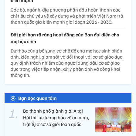
biển mạnh
Các bộ, ngành, địa phương phấn đấu hoàn thành các
chỉ tiêu chủ yếu về xây dựng và phát triển Việt Nam trở
thành quốc gia biển mạnh giai đoạn 2026 - 2030.
Đặt giới hạn rõ ràng hoạt động của Ban đại diện cha
mẹ học sinh
Dự thảo cũng bổ sung cơ chế để cha mẹ học sinh phản
ánh, kiến nghị, giám sát và đối thoại với cơ sở giáo dục;
quy định trách nhiệm của người đứng đầu cơ sở giáo
dục trong việc tiếp nhận, xử lý phản ánh và công khai
thông tin.
Bạn đọc quan tâm
Ba thành phố giành giải A tại
Hội thi lực lượng bảo vệ an ninh,
trật tự ở cơ sở giỏi toàn quốc