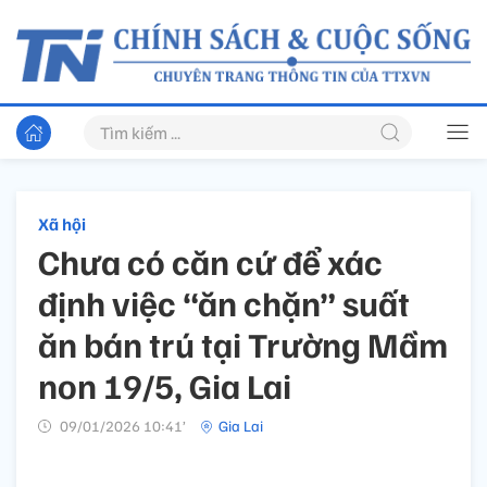
Xã hội
Chưa có căn cứ để xác
định việc “ăn chặn” suất
ăn bán trú tại Trường Mầm
non 19/5, Gia Lai
09/01/2026 10:41’
Gia Lai