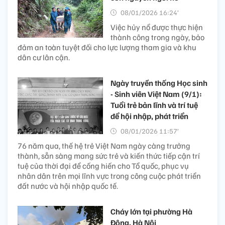
08/01/2026 16:24’
Việc hủy nổ được thực hiện
thành công trong ngày, bảo
đảm an toàn tuyệt đối cho lực lượng tham gia và khu
dân cư lân cận.
Ngày truyền thống Học sinh
- Sinh viên Việt Nam (9/1):
Tuổi trẻ bản lĩnh và trí tuệ
để hội nhập, phát triển
08/01/2026 11:57’
76 năm qua, thế hệ trẻ Việt Nam ngày càng trưởng
thành, sẵn sàng mang sức trẻ và kiến thức tiếp cận trí
tuệ của thời đại để cống hiến cho Tổ quốc, phục vụ
nhân dân trên mọi lĩnh vực trong công cuộc phát triển
đất nước và hội nhập quốc tế.
Cháy lớn tại phường Hà
Đông, Hà Nội