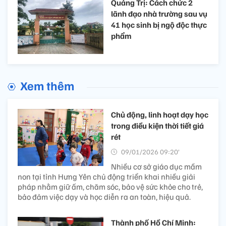
Quảng Trị: Cách chức 2
lãnh đạo nhà trường sau vụ
41 học sinh bị ngộ độc thực
phẩm
Xem thêm
Chủ động, linh hoạt dạy học
trong điều kiện thời tiết giá
rét
09/01/2026 09:20’
Nhiều cơ sở giáo dục mầm
non tại tỉnh Hưng Yên chủ động triển khai nhiều giải
pháp nhằm giữ ấm, chăm sóc, bảo vệ sức khỏe cho trẻ,
bảo đảm việc dạy và học diễn ra an toàn, hiệu quả.
Thành phố Hồ Chí Minh: