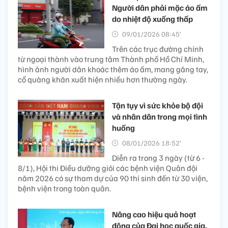
Người dân phải mặc áo ấm
do nhiệt độ xuống thấp
09/01/2026 08:45’
Trên các trục đường chính
từ ngoại thành vào trung tâm Thành phố Hồ Chí Minh,
hình ảnh người dân khoác thêm áo ấm, mang găng tay,
cổ quàng khăn xuất hiện nhiều hơn thường ngày.
Tận tụy vì sức khỏe bộ đội
và nhân dân trong mọi tình
huống
08/01/2026 18:52’
Diễn ra trong 3 ngày (từ 6 -
8/1), Hội thi Điều dưỡng giỏi các bệnh viện Quân đội
năm 2026 có sự tham dự của 90 thí sinh đến từ 30 viện,
bệnh viện trong toàn quân.
Nâng cao hiệu quả hoạt
động của Đại học quốc gia,