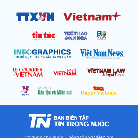
Cơ quan chủ quản: Thông tấn xã Việt Nam