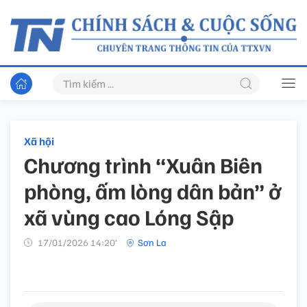
Xã hội
Chương trình “Xuân Biên
phòng, ấm lòng dân bản” ở
xã vùng cao Lóng Sập
17/01/2026 14:20’
Sơn La