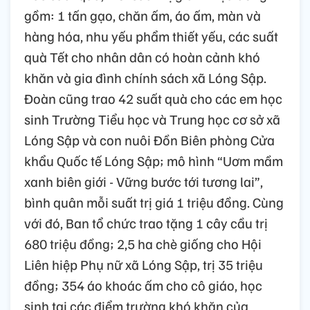
gồm: 1 tấn gạo, chăn ấm, áo ấm, màn và
hàng hóa, nhu yếu phẩm thiết yếu, các suất
quà Tết cho nhân dân có hoàn cảnh khó
khăn và gia đình chính sách xã Lóng Sập.
Đoàn cũng trao 42 suất quà cho các em học
sinh Trường Tiểu học và Trung học cơ sở xã
Lóng Sập và con nuôi Đồn Biên phòng Cửa
khẩu Quốc tế Lóng Sập; mô hình “Uơm mầm
xanh biên giới - Vững bước tới tương lai”,
bình quân mỗi suất trị giá 1 triệu đồng. Cùng
với đó, Ban tổ chức trao tặng 1 cây cầu trị
680 triệu đồng; 2,5 ha chè giống cho Hội
Liên hiệp Phụ nữ xã Lóng Sập, trị 35 triệu
đồng; 354 áo khoác ấm cho cô giáo, học
sinh tại các điểm trường khó khăn của