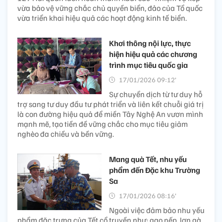
vừa bảo vệ vững chắc chủ quyền biển, đảo của Tổ quốc
vừa triển khai hiệu quả các hoạt động kinh tế biển.
Khơi thông nội lực, thực
hiện hiệu quả các chương
trình mục tiêu quốc gia
17/01/2026 09:12’
Sự chuyển dịch từ tư duy hỗ
trợ sang tư duy đầu tư phát triển và liên kết chuỗi giá trị
là con đường hiệu quả để miền Tây Nghệ An vươn mình
mạnh mẽ, tạo tiền đề vững chắc cho mục tiêu giảm
nghèo đa chiều và bền vững.
Mang quà Tết, nhu yếu
phẩm đến Đặc khu Trường
Sa
17/01/2026 08:16’
Ngoài việc đảm bảo nhu yếu
phẩm đặc trưng của Tết cổ truyền như: gạo nếp, lợn gà,