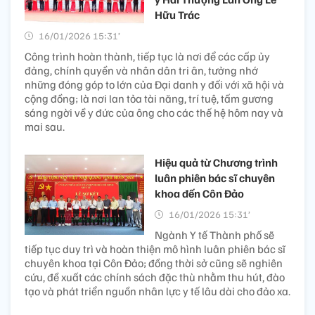
Hữu Trác
16/01/2026 15:31’
Công trình hoàn thành, tiếp tục là nơi để các cấp ủy
đảng, chính quyền và nhân dân tri ân, tưởng nhớ
những đóng góp to lớn của Đại danh y đối với xã hội và
cộng đồng; là nơi lan tỏa tài năng, trí tuệ, tấm gương
sáng ngời về y đức của ông cho các thế hệ hôm nay và
mai sau.
Hiệu quả từ Chương trình
luân phiên bác sĩ chuyên
khoa đến Côn Đảo
16/01/2026 15:31’
Ngành Y tế Thành phố sẽ
tiếp tục duy trì và hoàn thiện mô hình luân phiên bác sĩ
chuyên khoa tại Côn Đảo; đồng thời sở cũng sẽ nghiên
cứu, đề xuất các chính sách đặc thù nhằm thu hút, đào
tạo và phát triển nguồn nhân lực y tế lâu dài cho đảo xa.