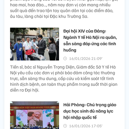
hoa mai, hoa đào..., năm nay đơn vị còn mang nhiều
suất quà đến trao tận tay quân dân tại các điểm đảo,
âu tàu, làng chài tại Đặc khu Trường Sa.
Đại hội XIV của Đảng:
Ngành Y tế Hà Nội ra quân,
sẵn sàng đáp ứng các tình
huống
16/01/2026 21:09’
Tiến sĩ, bác sĩ Nguyễn Trọng Diện, Giám đốc Sở Y tế Hà
Nội yêu cầu các đơn vị phải bảo đảm công tác thường
trực, sẵn sàng thu dung, cấp cứu và kiểm soát tốt tình
hình dịch bệnh, an toàn thực phẩm trong suốt thời gian
diễn ra Đại hội.
Hải Phòng: Chú trọng giáo
dục học sinh đủ năng lực
hội nhập quốc tế
16/01/2026 17:05’