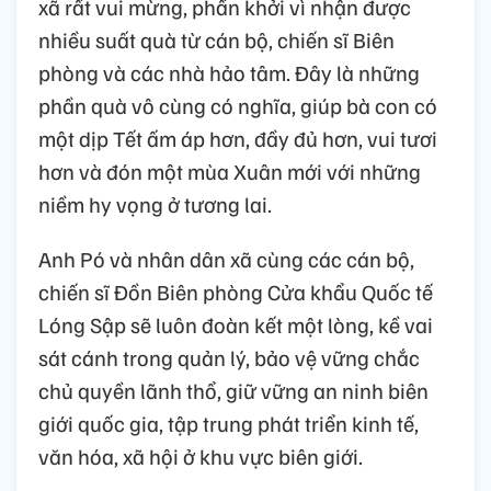
xã rất vui mừng, phấn khởi vì nhận được
nhiều suất quà từ cán bộ, chiến sĩ Biên
phòng và các nhà hảo tâm. Đây là những
phần quà vô cùng có nghĩa, giúp bà con có
một dịp Tết ấm áp hơn, đầy đủ hơn, vui tươi
hơn và đón một mùa Xuân mới với những
niềm hy vọng ở tương lai.
Anh Pó và nhân dân xã cùng các cán bộ,
chiến sĩ Đồn Biên phòng Cửa khẩu Quốc tế
Lóng Sập sẽ luôn đoàn kết một lòng, kề vai
sát cánh trong quản lý, bảo vệ vững chắc
chủ quyền lãnh thổ, giữ vững an ninh biên
giới quốc gia, tập trung phát triển kinh tế,
văn hóa, xã hội ở khu vực biên giới.