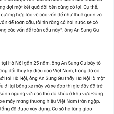
g đợi một kết quả đôi bên cùng có lợi. Cụ thể,
 cường hợp tác về các vấn đề như thuế quan và
ấn đề toàn cầu, tôi tin rằng cả hai nước sẽ có
rong các vấn đề toàn cầu này”, ông An Sung Gu
tại Hà Nội gần 25 năm, ông An Sung Gu bày tỏ
ng đổi thay kỳ diệu của Việt Nam, trong đó có
ới tới Hà Nội, ông An Sung Gu thấy Hà Nội là một
u đi lại bằng xe máy và xe đạp thì giờ đây đã trở
 sánh ngang với các thủ đô khác ở khu vực Đông
 xe máy mang thương hiệu Việt Nam tràn ngập.
 tầng đã được xây dựng. Cơ sở hạ tầng giao