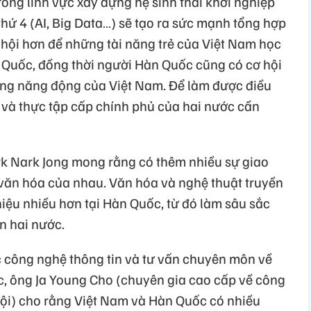
trong lĩnh vực xây dựng hệ sinh thái khởi nghiệp
hứ 4 (AI, Big Data…) sẽ tạo ra sức mạnh tổng hợp
 hội hơn để những tài năng trẻ của Việt Nam học
n Quốc, đồng thời người Hàn Quốc cũng có cơ hội
ởng năng động của Việt Nam. Để làm được điều
 và thực tập cấp chính phủ của hai nước cần
rk Nark Jong mong rằng có thêm nhiều sự giao
g văn hóa của nhau. Văn hóa và nghệ thuật truyền
iệu nhiều hơn tại Hàn Quốc, từ đó làm sâu sắc
n hai nước.
ực công nghệ thông tin và tư vấn chuyên môn về
, ông Ja Young Cho (chuyên gia cao cấp về công
 Nội) cho rằng Việt Nam và Hàn Quốc có nhiều