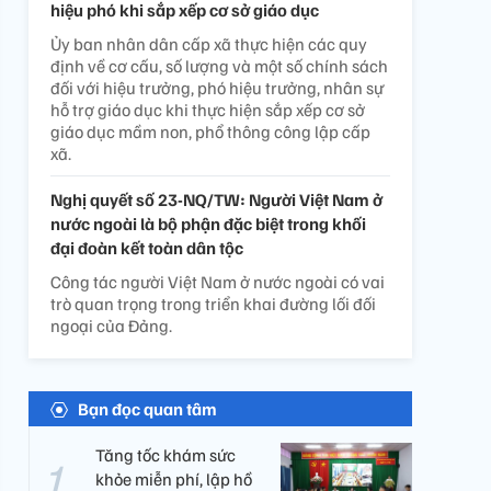
hiệu phó khi sắp xếp cơ sở giáo dục
Ủy ban nhân dân cấp xã thực hiện các quy
định về cơ cấu, số lượng và một số chính sách
đối với hiệu trưởng, phó hiệu trưởng, nhân sự
hỗ trợ giáo dục khi thực hiện sắp xếp cơ sở
giáo dục mầm non, phổ thông công lập cấp
xã.
Nghị quyết số 23-NQ/TW: Người Việt Nam ở
nước ngoài là bộ phận đặc biệt trong khối
đại đoàn kết toàn dân tộc
Công tác người Việt Nam ở nước ngoài có vai
trò quan trọng trong triển khai đường lối đối
ngoại của Đảng.
Bạn đọc quan tâm
Tăng tốc khám sức
khỏe miễn phí, lập hồ