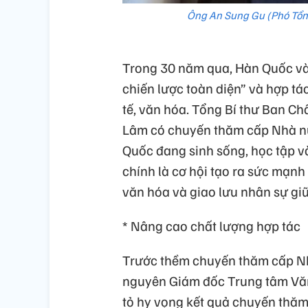
Ông An Sung Gu (Phó Tổn
Trong 30 năm qua, Hàn Quốc và 
chiến lược toàn diện” và hợp tác
tế, văn hóa. Tổng Bí thư Ban 
Lâm có chuyến thăm cấp Nhà nư
Quốc đang sinh sống, học tập v
chính là cơ hội tạo ra sức mạnh 
văn hóa và giao lưu nhân sự gi
* Nâng cao chất lượng hợp tác
Trước thềm chuyến thăm cấp Nh
nguyên Giám đốc Trung tâm Văn
tỏ hy vọng kết quả chuyến thăm