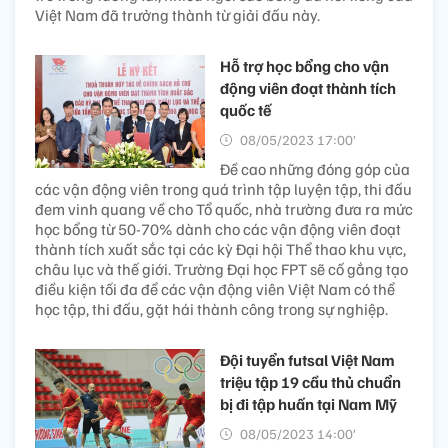
Việt Nam đã trưởng thành từ giải đấu này.
Hỗ trợ học bổng cho vận
động viên đoạt thành tích
quốc tế
08/05/2023 17:00’
Đề cao những đóng góp của
các vận động viên trong quá trình tập luyện tập, thi đấu
đem vinh quang về cho Tổ quốc, nhà trường đưa ra mức
học bổng từ 50-70% dành cho các vận động viên đoạt
thành tích xuất sắc tại các kỳ Đại hội Thể thao khu vực,
châu lục và thế giới. Trường Đại học FPT sẽ cố gắng tạo
điều kiện tối đa để các vận động viên Việt Nam có thể
học tập, thi đấu, gặt hái thành công trong sự nghiệp.
Đội tuyển futsal Việt Nam
triệu tập 19 cầu thủ chuẩn
bị đi tập huấn tại Nam Mỹ
08/05/2023 14:00’