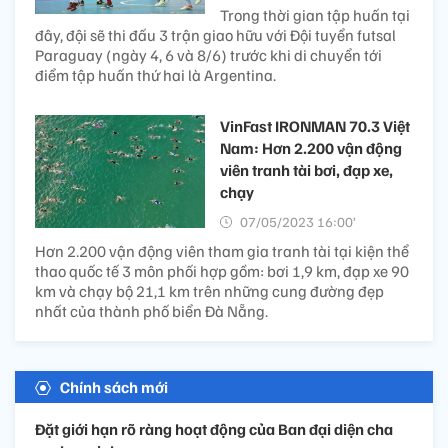
Trong thời gian tập huấn tại
đây, đội sẽ thi đấu 3 trận giao hữu với Đội tuyển futsal
Paraguay (ngày 4, 6 và 8/6) trước khi di chuyển tới
điểm tập huấn thứ hai là Argentina.
VinFast IRONMAN 70.3 Việt
Nam: Hơn 2.200 vận động
viên tranh tài bơi, đạp xe,
chạy
07/05/2023 16:00’
Hơn 2.200 vận động viên tham gia tranh tài tại kiện thể
thao quốc tế 3 môn phối hợp gồm: bơi 1,9 km, đạp xe 90
km và chạy bộ 21,1 km trên những cung đường đẹp
nhất của thành phố biển Đà Nẵng.
Chính sách mới
Đặt giới hạn rõ ràng hoạt động của Ban đại diện cha