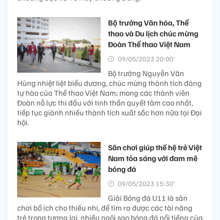
Bộ trưởng Văn hóa, Thể
thao và Du lịch chúc mừng
Đoàn Thể thao Việt Nam
09/05/2023 20:00’
Bộ trưởng Nguyễn Văn
Hùng nhiệt liệt biểu dương, chúc mừng thành tích đáng
tự hào của Thể thao Việt Nam; mong các thành viên
Đoàn nỗ lực thi đấu với tinh thần quyết tâm cao nhất,
tiếp tục giành nhiều thành tích xuất sắc hơn nữa tại Đại
hội.
Sân chơi giúp thế hệ trẻ Việt
Nam tỏa sáng với đam mê
bóng đá
09/05/2023 15:30’
Giải Bóng đá U11 là sân
chơi bổ ích cho thiếu nhi, để tìm ra được các tài năng
trẻ trong tương lai, nhiều ngôi sao bóng đá nổi tiếng của