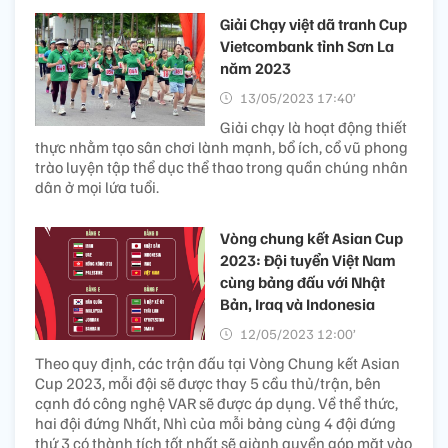
Giải Chạy việt dã tranh Cup
Vietcombank tỉnh Sơn La
năm 2023
13/05/2023 17:40’
Giải chạy là hoạt động thiết
thực nhằm tạo sân chơi lành mạnh, bổ ích, cổ vũ phong
trào luyện tập thể dục thể thao trong quần chúng nhân
dân ở mọi lứa tuổi.
Vòng chung kết Asian Cup
2023: Đội tuyển Việt Nam
cùng bảng đấu với Nhật
Bản, Iraq và Indonesia
12/05/2023 12:00’
Theo quy định, các trận đấu tại Vòng Chung kết Asian
Cup 2023, mỗi đội sẽ được thay 5 cầu thủ/trận, bên
cạnh đó công nghệ VAR sẽ được áp dụng. Về thể thức,
hai đội đứng Nhất, Nhì của mỗi bảng cùng 4 đội đứng
thứ 3 có thành tích tốt nhất sẽ giành quyền góp mặt vào