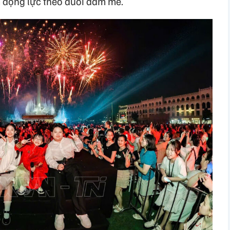
m động lực theo đuổi đam mê.