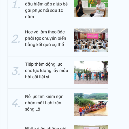
đầu hiếm gặp giúp bé
gái phục hồi sau 10
năm
Học và làm theo Bác
phải tạo chuyển biến
bằng kết quả cụ thể
Tiếp thêm động lực
cho lực lượng lấy mẫu
hài cốt liệt sĩ
Nỗ lực tìm kiếm nạn
nhân mất tích trên
sông Lô
Nhận diện những giá