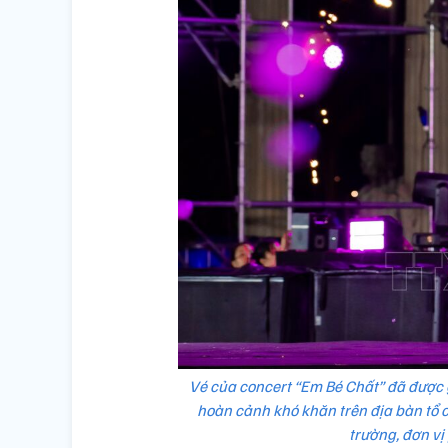
Vé của concert “Em Bé Chất” đã được g
hoàn cảnh khó khăn trên địa bàn tổ 
trường, đơn vị