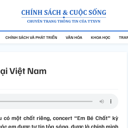
CHÍNH SÁCH VÀ PHÁT TRIỂN
VĂN HÓA
KHOA HỌC
TRAN
tại Việt Nam
 có một chất riêng, concert “Em Bé Chất” kỳ
ác em được tự tin tỏa sáng, được là chính mình