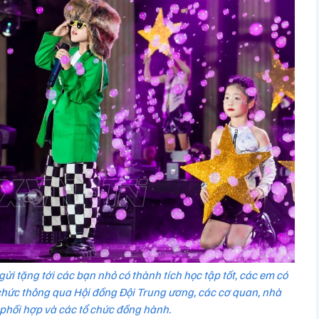
ửi tặng tới các bạn nhỏ có thành tích học tập tốt, các em có
chức thông qua Hội đồng Đội Trung ương, các cơ quan, nhà
 phối hợp và các tổ chức đồng hành.