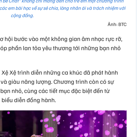
 Bé Chất” không chỉ mang đến cho trẻ em một chương trình
ác em bài học về sự sẻ chia, lòng nhân ái và trách nhiệm với
cộng đồng.
Ảnh: BTC
cơ hội bước vào một không gian âm nhạc rực rỡ,
óp phần lan tỏa yêu thương tới những bạn nhỏ
hí Xệ Xệ trình diễn những ca khúc đã phát hành
ui và giàu năng lượng. Chương trình còn có sự
bạn nhỏ, cùng các tiết mục đặc biệt đến từ
 biểu diễn đồng hành.