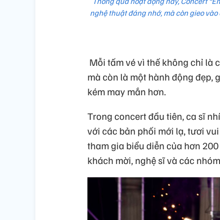
Thông qua hoạt động này, Concert “Em
nghệ thuật đáng nhớ, mà còn gieo vào c
Mỗi tấm vé vì thế không chỉ là 
mà còn là một hành động đẹp, g
kém may mắn hơn.
Trong concert đầu tiên, ca sĩ n
với các bản phối mới lạ, tươi v
tham gia biểu diễn của hơn 200 
khách mời, nghệ sĩ và các nhóm