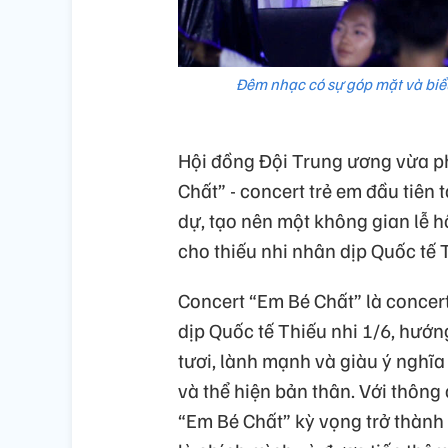
Đêm nhạc có sự góp mặt và biểu
Hội đồng Đội Trung ương vừa ph
Chất” - concert trẻ em đầu tiên
dự, tạo nên một không gian lễ 
cho thiếu nhi nhân dịp Quốc tế T
Concert “Em Bé Chất” là concert
dịp Quốc tế Thiếu nhi 1/6, hướng
tươi, lành mạnh và giàu ý nghĩa
và thể hiện bản thân. Với thông
“Em Bé Chất” kỳ vọng trở thành