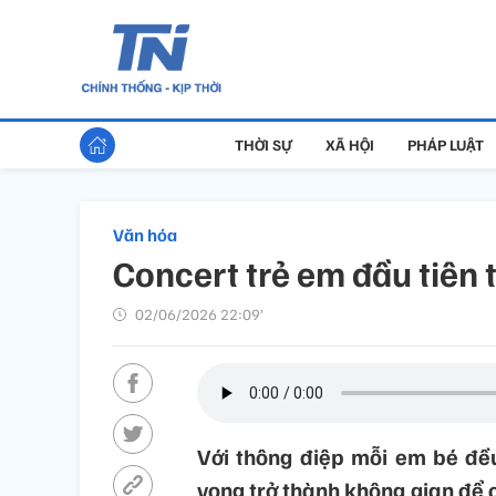
THỜI SỰ
XÃ HỘI
PHÁP LUẬT
Văn hóa
Concert trẻ em đầu tiên 
02/06/2026 22:09’
Với thông điệp mỗi em bé đều
vọng trở thành không gian để c