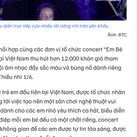
 diễn trực tiếp của nhiều tài năng nhí trên sân khấu.
Ảnh: BTC
ối hợp cùng các đơn vị tổ chức concert “Em Bé
 tại Việt Nam thu hút hơn 12.000 khán giả tham
hội âm nhạc đầy sắc màu và bùng nổ dành riêng
hiếu nhi 1/6.
 trẻ em đầu tiên tại Việt Nam, được tổ chức nhân
 tới việc tạo nên một sân chơi nghệ thuật vui
 dành cho các em nhỏ yêu thích ca hát, biểu diễn
 điệp mỗi em bé đều có một chất riêng, concert
 không gian để các em được tự tin tỏa sáng, được