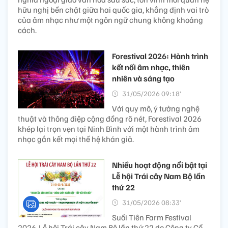
hữu nghị bền chặt giữa hai quốc gia, khẳng định vai trò
của âm nhạc như một ngôn ngữ chung không khoảng
cách.
Forestival 2026: Hành trình
kết nối âm nhạc, thiên
nhiên và sáng tạo
31/05/2026 09:18’
Với quy mô, ý tưởng nghệ
thuật và thông điệp cộng đồng rõ nét, Forestival 2026
khép lại trọn vẹn tại Ninh Bình với một hành trình âm
nhạc gắn kết mọi thế hệ khán giả.
Nhiều hoạt động nổi bật tại
Lễ hội Trái cây Nam Bộ lần
thứ 22
31/05/2026 08:33’
Suối Tiên Farm Festival
2026-Lễ hội Trái cây Nam Bộ lần thứ 22 do Công ty Cổ