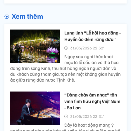
Xem thêm
Lung linh "Lễ hội hoa đăng -
Huyền ảo đêm rừng dừa"
31/05/2026 22:32’
Ngay sau nghi thức khai
mạc là lễ cầu an và thả hoa
đăng trên sông Kinh, thu hút hàng ngàn người dân và
du khách cùng tham gia, tạo nên một không gian huyền
ảo giữa rừng dừa nước Tịnh Khê.
“Dòng chảy âm nhạc” tôn
vinh tình hữu nghị Việt Nam
- Ba Lan
31/05/2026 22:31’
Đây là hoạt động mang ý
nghĩa ngoại giao văn hóa sâu sắc, tôn vinh mối quan hệ