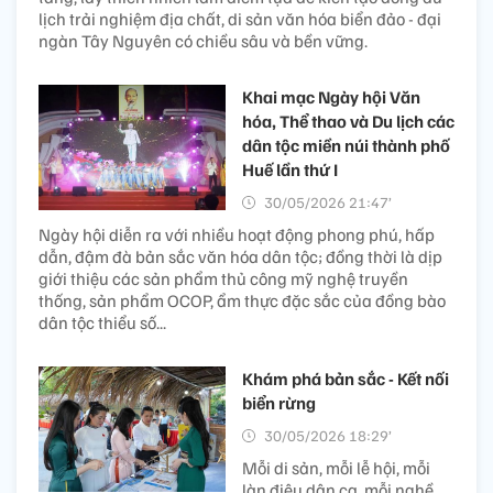
lịch trải nghiệm địa chất, di sản văn hóa biển đảo - đại
ngàn Tây Nguyên có chiều sâu và bền vững.
Khai mạc Ngày hội Văn
hóa, Thể thao và Du lịch các
dân tộc miền núi thành phố
Huế lần thứ I
30/05/2026 21:47’
Ngày hội diễn ra với nhiều hoạt động phong phú, hấp
dẫn, đậm đà bản sắc văn hóa dân tộc; đồng thời là dịp
giới thiệu các sản phẩm thủ công mỹ nghệ truyền
thống, sản phẩm OCOP, ẩm thực đặc sắc của đồng bào
dân tộc thiểu số...
Khám phá bản sắc - Kết nối
biển rừng
30/05/2026 18:29’
Mỗi di sản, mỗi lễ hội, mỗi
làn điệu dân ca, mỗi nghề