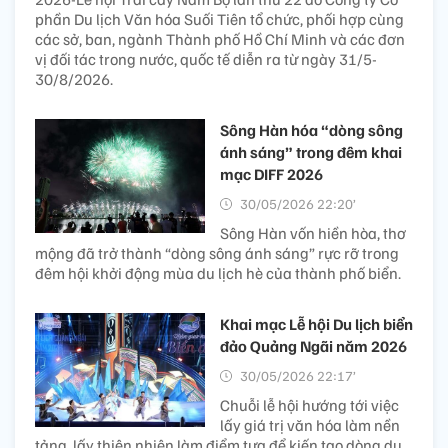
phần Du lịch Văn hóa Suối Tiên tổ chức, phối hợp cùng
các sở, ban, ngành Thành phố Hồ Chí Minh và các đơn
vị đối tác trong nước, quốc tế diễn ra từ ngày 31/5-
30/8/2026.
Sông Hàn hóa “dòng sông
ánh sáng” trong đêm khai
mạc DIFF 2026
30/05/2026 22:20’
Sông Hàn vốn hiền hòa, thơ
mộng đã trở thành “dòng sông ánh sáng” rực rỡ trong
đêm hội khởi động mùa du lịch hè của thành phố biển.
Khai mạc Lễ hội Du lịch biển
đảo Quảng Ngãi năm 2026
30/05/2026 22:17’
Chuỗi lễ hội hướng tới việc
lấy giá trị văn hóa làm nền
tảng, lấy thiên nhiên làm điểm tựa để kiến tạo dòng du