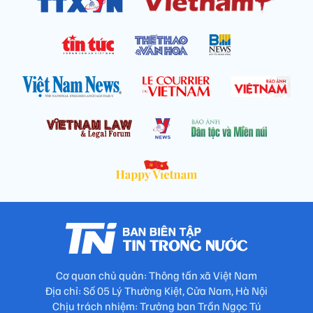
Cơ quan chủ quản: Thông tấn xã Việt Nam
Địa chỉ: Số 05 Lý Thường Kiệt, Cửa Nam, Hà Nội
Chịu trách nhiệm: Trưởng ban Trần Ngọc Tú