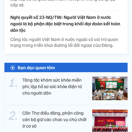
cấp xã.
Nghị quyết số 23-NQ/TW: Người Việt Nam ở nước
ngoài là bộ phận đặc biệt trong khối đại đoàn kết toàn
dân tộc
Công tác người Việt Nam ở nước ngoài có vai trò quan
trọng trong triển khai đường lối đối ngoại của Đảng.
Bạn đọc quan tâm
Tăng tốc khám sức khỏe miễn
phí, lập hồ sơ sức khỏe điện tử
cho người dân
Cần Thơ điều động, phân công
cán bộ giữ các chức vụ chủ chốt
ở cơ sở