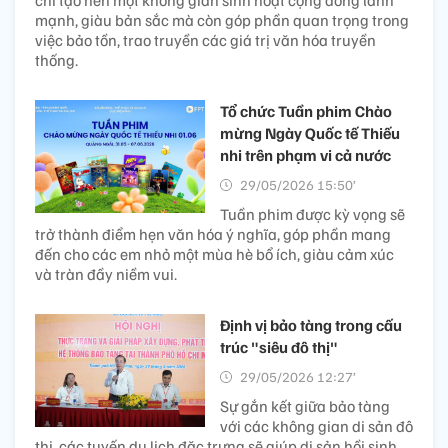
mạnh, giàu bản sắc mà còn góp phần quan trọng trong
việc bảo tồn, trao truyền các giá trị văn hóa truyền
thống.
Tổ chức Tuần phim Chào
mừng Ngày Quốc tế Thiếu
nhi trên phạm vi cả nước
29/05/2026 15:50’
Tuần phim được kỳ vọng sẽ
trở thành điểm hẹn văn hóa ý nghĩa, góp phần mang
đến cho các em nhỏ một mùa hè bổ ích, giàu cảm xúc
và tràn đầy niềm vui.
Định vị bảo tàng trong cấu
trúc "siêu đô thị"
29/05/2026 12:27’
Sự gắn kết giữa bảo tàng
với các không gian di sản đô
thị, các tuyến du lịch đặc trưng sẽ giúp di sản hồi sinh