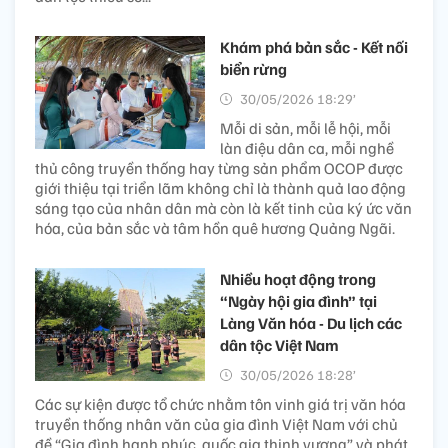
Khám phá bản sắc - Kết nối
biển rừng
30/05/2026 18:29’
Mỗi di sản, mỗi lễ hội, mỗi
làn điệu dân ca, mỗi nghề
thủ công truyền thống hay từng sản phẩm OCOP được
giới thiệu tại triển lãm không chỉ là thành quả lao động
sáng tạo của nhân dân mà còn là kết tinh của ký ức văn
hóa, của bản sắc và tâm hồn quê hương Quảng Ngãi.
Nhiều hoạt động trong
“Ngày hội gia đình” tại
Làng Văn hóa - Du lịch các
dân tộc Việt Nam
30/05/2026 18:28’
Các sự kiện được tổ chức nhằm tôn vinh giá trị văn hóa
truyền thống nhân văn của gia đình Việt Nam với chủ
đề “Gia đình hạnh phúc, quốc gia thịnh vượng” và phát