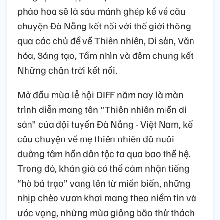
pháo hoa sẽ là sáu mảnh ghép kể về câu
chuyện Đà Nẵng kết nối với thế giới thông
qua các chủ đề về Thiên nhiên, Di sản, Văn
hóa, Sáng tạo, Tầm nhìn và đêm chung kết
Những chân trời kết nối.
Mở đầu mùa lễ hội DIFF năm nay là màn
trình diễn mang tên "Thiên nhiên miền di
sản" của đội tuyển Đà Nẵng - Việt Nam, kể
câu chuyện về mẹ thiên nhiên đã nuôi
dưỡng tâm hồn dân tộc ta qua bao thế hệ.
Trong đó, khán giả có thể cảm nhận tiếng
“hò bả trạo” vang lên từ miền biển, những
nhịp chèo vươn khơi mang theo niềm tin và
ước vọng, những mùa giông bão thử thách