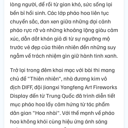
lòng người, để rồi từ gian khó, sức sống lại
bền bỉ hồi sinh. Các lớp pháo hoa liên tục
chuyển sắc, đan xen giữa những đại cảnh
pháo rực rỡ và những khoảng lặng giàu cảm
xúc, dẫn dắt khán giả đi từ sự ngưỡng mộ
trước vẻ đẹp của thiên nhiên đến những suy
ngẫm về trách nhiệm gìn giữ hành tinh xanh.
Trở lại trong đêm khai mạc với bài thi mang
chủ đề "Thiên nhiên", nhà đương kim vô
địch DIFF, đội Jiangxi Yangfeng Art Fireworks
Display đến từ Trung Quốc đã trình diễn tiết
mục pháo hoa lấy cảm hứng từ tác phẩm
dân gian "Hoa nhài". Với thế mạnh về pháo
hoa không khói cùng hiệu ứng ánh sáng