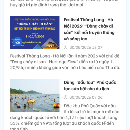
huy giá trị gia đình trong thời đại mới.
Festival Thăng Long - Hà
Nội 2026: “Dòng chảy di
sản” kết nối truyền thống
và sáng tạo
30/05/2026 18:07’
Festival Thăng Long - Hà Nội lần II năm 2026 với chủ đề
“Dòng chảy di sản - Heritage Flow” diễn ra từ ngày 11-
20/9 tại nhiều không gian văn hóa tiêu biểu của Thủ đô.
Dùng "đầu tàu" Phú Quốc
tạo sức bật cho du lịch
30/05/2026 09:06’
Đặc khu Phú Quốc với dấu
ấn là sự trở lại mạnh mẽ của
dòng khách quốc tế với hơn 1,17 triệu lượt khách, tăng
51%, chiếm gần 99% tổng lượt du khách quốc tế đến
toàn tỉnh.