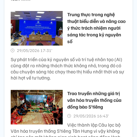
Trung thực trong nghệ
thuật biểu diễn và nâng cao
ý thức trách nhiệm người
sáng tác trong kỷ nguyên
số
29/05/2026 17:31’
Sự phát triển của kỷ nguyên số và trí tuệ nhân tạo (Al)
cũng đặt ra những thách thức không nhỏ, trong đó có
câu chuyện sáng tác chạy theo thị hiếu nhất thời và sự
hời hợt về tư tưởng.
Trao truyền những giá trị
văn hóa truyền thống của
đồng bào S’tiêng
29/05/2026 16:43’
Việc thành lập Câu lạc bộ
Văn hóa truyền thống S’tiêng Tân Hưng vì vậy không
chỉ tạo nên một không gian sinh hoạt cộng đồng lành