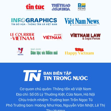
Cơ quan chủ quản: Thông tấn xã Việt Nam
Địa chỉ: Số 05 Lý Thường Kiệt, Cửa Nam, Hà Nội
Chịu trách nhiệm: Trưởng ban Trần Ngọc Tú
Phó Trưởng ban: Hoàng Như Hoa, Nguyễn Văn Nhật, Lê Thị
Thu Hương