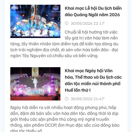
Khai mạc Lễ hội Du lịch biển
đảo Quảng Ngãi năm 2026
30/05/2026 22:17’
Chuỗi lễ hội hướng tới việc
lấy giá trị văn hóa làm nền
tảng, lấy thiên nhiên làm điểm tựa để kiến tạo dòng du
lịch trải nghiệm địa chất, di sản văn hóa biển đảo - đại
ngàn Tây Nguyên có chiều sâu và bền vững.
Khai mạc Ngày hội Văn
hóa, Thể thao và Du lịch các
dân tộc miền núi thành phố
Huế lần thứ I
30/05/2026 21:47’
Ngày hội diễn ra với nhiều hoạt động phong phú, hấp
dẫn, đậm đà bản sắc văn hóa dân tộc; đồng thời là dịp
giới thiệu các sản phẩm thủ công mỹ nghệ truyền
thống, sản phẩm OCOP, ẩm thực đặc sắc của đồng bào
dân tộc thiểu số...