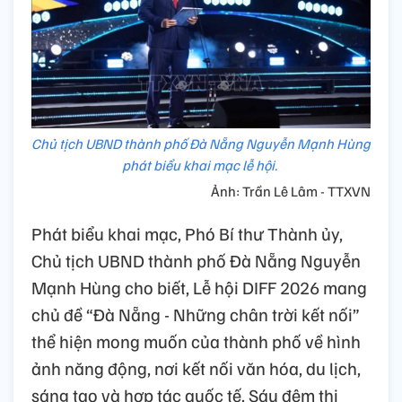
Chủ tịch UBND thành phố Đà Nẵng Nguyễn Mạnh Hùng
phát biểu khai mạc lễ hội.
Ảnh: Trần Lê Lâm - TTXVN
Phát biểu khai mạc, Phó Bí thư Thành ủy,
Chủ tịch UBND thành phố Đà Nẵng Nguyễn
Mạnh Hùng cho biết, Lễ hội DIFF 2026 mang
chủ đề “Đà Nẵng - Những chân trời kết nối”
thể hiện mong muốn của thành phố về hình
ảnh năng động, nơi kết nối văn hóa, du lịch,
sáng tạo và hợp tác quốc tế. Sáu đêm thi