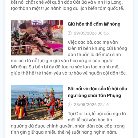
kết nối chặt chẽ với quần đảo Cát Bà và vịnh Hạ Long,
tạo thành một trục hành lang du lịch biển tầm quốc tế.
Giữ hồn thổ cẩm M’nông
29/05/2026 08:56’
Việc các bà, các mẹ vẫn
kiên trì bên khung cửi không
đơn thuần là để mưu sinh
mà còn là nỗ lực gìn giữ văn hóa vô giá của người
M’nông. Sự bền bỉ ấy đã tạo ra sức lan tỏa mạnh mẽ,
giúp thế hệ trẻ thêm yêu và tự hào về nguồn cội dân tộc.
Sôi nổi và đặc sắc lễ hội cầu
ngư làng chài Tân Phụng
28/05/2026 22:16’
Tại Gia Lai, lễ hội cầu ngư là
một lễ hội văn hóa tín
ngưỡng đã được chính quyền, nhân dân các cấp trong
tỉnh gìn giữ qua nhiều thế hệ suốt hàng nghìn năm.