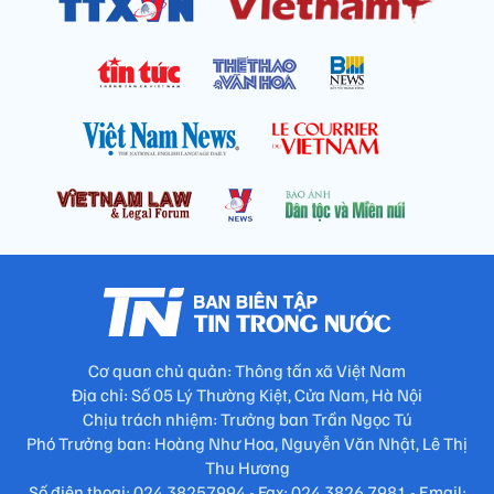
Cơ quan chủ quản: Thông tấn xã Việt Nam
Địa chỉ: Số 05 Lý Thường Kiệt, Cửa Nam, Hà Nội
Chịu trách nhiệm: Trưởng ban Trần Ngọc Tú