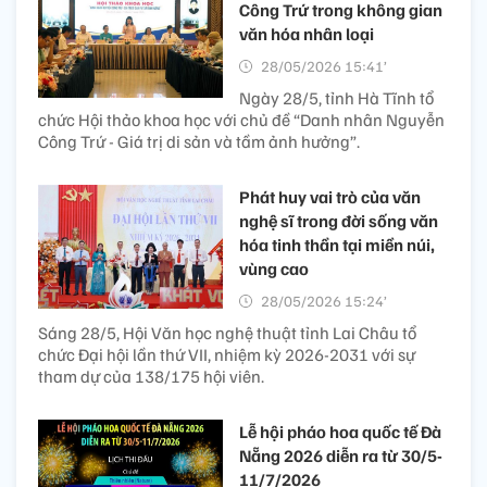
Công Trứ trong không gian
văn hóa nhân loại
28/05/2026 15:41’
Ngày 28/5, tỉnh Hà Tĩnh tổ
chức Hội thảo khoa học với chủ đề “Danh nhân Nguyễn
Công Trứ - Giá trị di sản và tầm ảnh hưởng”.
Phát huy vai trò của văn
nghệ sĩ trong đời sống văn
hóa tinh thần tại miền núi,
vùng cao
28/05/2026 15:24’
Sáng 28/5, Hội Văn học nghệ thuật tỉnh Lai Châu tổ
chức Đại hội lần thứ VII, nhiệm kỳ 2026-2031 với sự
tham dự của 138/175 hội viên.
Lễ hội pháo hoa quốc tế Đà
Nẵng 2026 diễn ra từ 30/5-
11/7/2026