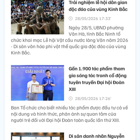
Trải nghiệm lễ hội dân gian
độc đáo của vùng Kinh Bắc
28/05/2026 17:33’
Ngày 28/5, UBND phường
Vân Hà, tỉnh Bắc Ninh tổ
chức khai mạc Lễ hội Vật cầu nước làng Vân năm 2026
- Di sản văn hóa phi vật thể quốc gia độc đáo của vùng
Kinh Bắc.
Gần 1.900 tác phẩm tham
gia sáng tác tranh cổ động
tuyên truyền Đại hội Đoàn
XIII
28/05/2026 17:26’
Ban Tổ chức cho biết nhiều tác phẩm được đầu tư cả về
nội dung và hình thức, phản ánh sự quan tâm của
người trẻ đối với Đại hội Đoàn toàn quốc lần thứ XIII.
Di sản danh nhân Nguyễn