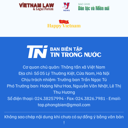
Cơ quan chủ quản: Thông tấn xã Việt Nam
Địa chỉ: Số 05 Lý Thường Kiệt, Cửa Nam, Hà Nội
Chịu trách nhiệm: Trưởng ban Trần Ngọc Tú
Phó Trưởng ban: Hoàng Như Hoa, Nguyễn Văn Nhật, Lê Thị
Thu Hương
Số điện thoại: 024.38257994 - Fax: 024.3826.7981 - Email:
tap.phongbien@gmail.com
Không sao chép nội dung khi chưa có sự đồng ý bằng văn bản
!