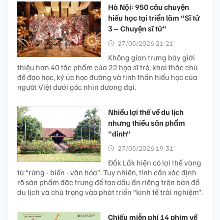
Hà Nội: 950 câu chuyện
hiếu học tại triển lãm “Sĩ tử
3 – Chuyện sĩ tử”
27/05/2026 21:21’
Không gian trưng bày giới
thiệu hơn 40 tác phẩm của 22 họa sĩ trẻ, khai thác chủ
đề đạo học, ký ức học đường và tinh thần hiếu học của
người Việt dưới góc nhìn đương đại.
Nhiều lợi thế về du lịch
nhưng thiếu sản phẩm
"đinh"
27/05/2026 19:31’
Đắk Lắk hiện có lợi thế vàng
từ “rừng - biển - văn hóa”. Tuy nhiên, tỉnh cần xác định
rõ sản phẩm đặc trưng để tạo dấu ấn riêng trên bản đồ
du lịch và chú trọng vào phát triển “kinh tế trải nghiệm”.
Chiếu miễn phí 14 phim về