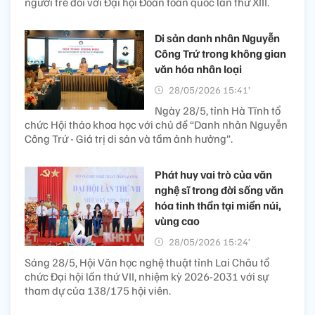
người trẻ đối với Đại hội Đoàn toàn quốc lần thứ XIII.
Di sản danh nhân Nguyễn
Công Trứ trong không gian
văn hóa nhân loại
28/05/2026 15:41’
Ngày 28/5, tỉnh Hà Tĩnh tổ
chức Hội thảo khoa học với chủ đề “Danh nhân Nguyễn
Công Trứ - Giá trị di sản và tầm ảnh hưởng”.
Phát huy vai trò của văn
nghệ sĩ trong đời sống văn
hóa tinh thần tại miền núi,
vùng cao
28/05/2026 15:24’
Sáng 28/5, Hội Văn học nghệ thuật tỉnh Lai Châu tổ
chức Đại hội lần thứ VII, nhiệm kỳ 2026-2031 với sự
tham dự của 138/175 hội viên.