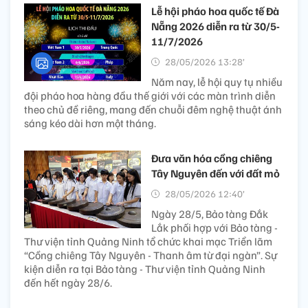
Lễ hội pháo hoa quốc tế Đà
Nẵng 2026 diễn ra từ 30/5-
11/7/2026
28/05/2026 13:28’
Năm nay, lễ hội quy tụ nhiều
đội pháo hoa hàng đầu thế giới với các màn trình diễn
theo chủ đề riêng, mang đến chuỗi đêm nghệ thuật ánh
sáng kéo dài hơn một tháng.
Đưa văn hóa cồng chiêng
Tây Nguyên đến với đất mỏ
28/05/2026 12:40’
Ngày 28/5, Bảo tàng Đắk
Lắk phối hợp với Bảo tàng -
Thư viện tỉnh Quảng Ninh tổ chức khai mạc Triển lãm
“Cồng chiêng Tây Nguyên - Thanh âm từ đại ngàn”. Sự
kiện diễn ra tại Bảo tàng - Thư viện tỉnh Quảng Ninh
đến hết ngày 28/6.