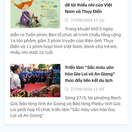
đề tài thiếu nhi của Việt
Nam và Thụy Điển
27/05/2026 17:22’
Trong khuôn khổ 5 ngày
diễn ra Tuần phim, Ban tổ chức sẽ trình chiếu tổng cộng
14 tác phẩm, gồm 3 phim truyện của điện ảnh Thụy
Điển và 11 phim hoạt hình Việt Nam, dành cho trẻ em,
thiếu nhi dưới 16 tuổi.
Triển lãm “Sắc màu văn
hóa Gia Lai và An Giang”
thúc đẩy liên kết du lịch
27/05/2026 11:03’
Sáng 27/5, tại phường Rạch
Giá, Bảo tàng tỉnh An Giang và Bảo tàng Pleiku tỉnh Gia
Lai phối hợp tổ chức triển lãm “Sắc màu văn hóa Gia
Lai và An Giang”.