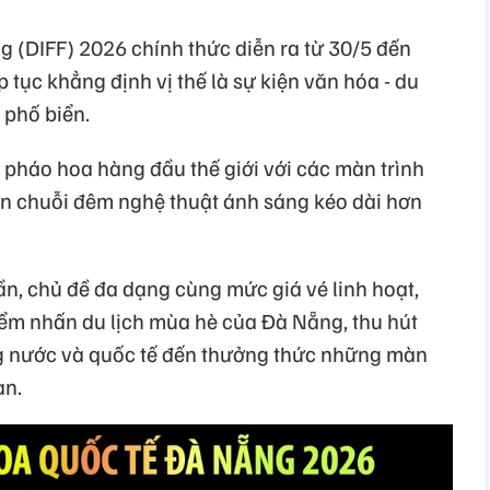
g (DIFF) 2026 chính thức diễn ra từ 30/5 đến
 tục khẳng định vị thế là sự kiện văn hóa - du
 phố biển.
i pháo hoa hàng đầu thế giới với các màn trình
ến chuỗi đêm nghệ thuật ánh sáng kéo dài hơn
uần, chủ đề đa dạng cùng mức giá vé linh hoạt,
iểm nhấn du lịch mùa hè của Đà Nẵng, thu hút
g nước và quốc tế đến thưởng thức những màn
àn.