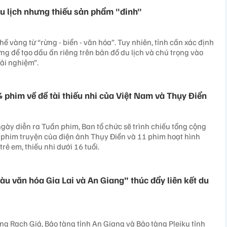
du lịch nhưng thiếu sản phẩm "đinh"
thế vàng từ “rừng - biển - văn hóa”. Tuy nhiên, tỉnh cần xác định
ng để tạo dấu ấn riêng trên bản đồ du lịch và chú trọng vào
rải nghiệm”.
 phim về đề tài thiếu nhi của Việt Nam và Thụy Điển
gày diễn ra Tuần phim, Ban tổ chức sẽ trình chiếu tổng cộng
 phim truyện của điện ảnh Thụy Điển và 11 phim hoạt hình
rẻ em, thiếu nhi dưới 16 tuổi.
àu văn hóa Gia Lai và An Giang” thúc đẩy liên kết du
ng Rạch Giá, Bảo tàng tỉnh An Giang và Bảo tàng Pleiku tỉnh