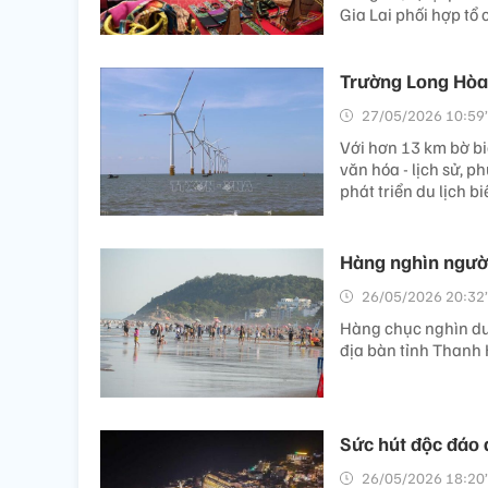
Gia Lai phối hợp tổ
Trường Long Hòa 
27/05/2026 10:59’
Với hơn 13 km bờ bi
văn hóa - lịch sử, 
phát triển du lịch bi
Hàng nghìn người
26/05/2026 20:32’
Hàng chục nghìn du
địa bàn tỉnh Thanh
Sức hút độc đáo 
26/05/2026 18:20’