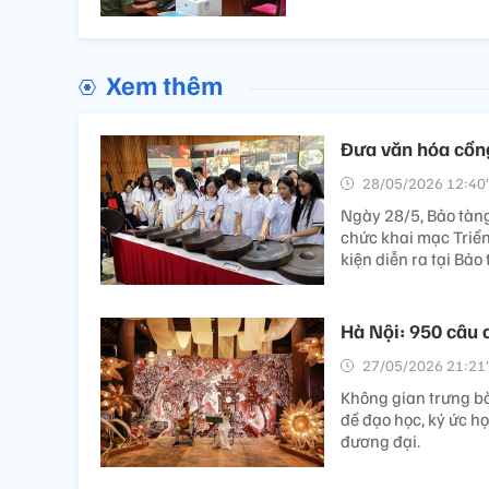
Xem thêm
Đưa văn hóa cồn
28/05/2026 12:40’
Ngày 28/5, Bảo tàng
chức khai mạc Triể
kiện diễn ra tại Bảo
Hà Nội: 950 câu c
27/05/2026 21:21’
Không gian trưng bà
đề đạo học, ký ức h
đương đại.