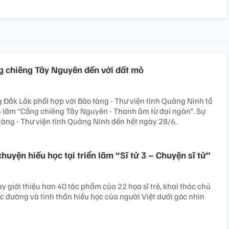
g chiêng Tây Nguyên đến với đất mỏ
 Đắk Lắk phối hợp với Bảo tàng - Thư viện tỉnh Quảng Ninh tổ
n lãm “Cồng chiêng Tây Nguyên - Thanh âm từ đại ngàn”. Sự
 tàng - Thư viện tỉnh Quảng Ninh đến hết ngày 28/6.
huyện hiếu học tại triển lãm “Sĩ tử 3 – Chuyện sĩ tử”
y giới thiệu hơn 40 tác phẩm của 22 họa sĩ trẻ, khai thác chủ
ọc đường và tinh thần hiếu học của người Việt dưới góc nhìn