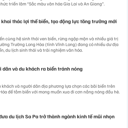
 chức triển lãm “Sắc màu văn hóa Gia Lai và An Giang”.
khai thác lợi thế biển, tạo động lực tăng trưởng mới
ển cùng hệ sinh thái ven biển, rừng ngập mặn và nhiều giá trị
phường Trường Long Hòa (tỉnh Vĩnh Long) đang có nhiều dư địa
ển, du lịch sinh thái và trải nghiệm văn hóa.
 dân và du khách ra biển tránh nóng
 khách và người dân địa phương lựa chọn các bãi biển trên
 Hóa để tắm biển với mong muốn xua đi cơn nắng nóng đầu hè.
đưa du lịch Sa Pa trở thành ngành kinh tế mũi nhọn