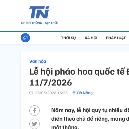
THỜI SỰ
XÃ HỘI
PHÁP LUẬT
Văn hóa
Lễ hội pháo hoa quốc tế 
11/7/2026
28/05/2026 13:28’
Đà Nẵng
Năm nay, lễ hội quy tụ nhiều đ
diễn theo chủ đề riêng, mang 
một tháng.