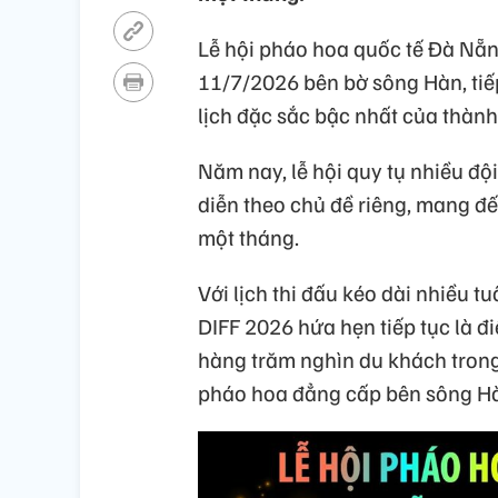
Lễ hội pháo hoa quốc tế Đà Nẵn
11/7/2026 bên bờ sông Hàn, tiếp
lịch đặc sắc bậc nhất của thành
Năm nay, lễ hội quy tụ nhiều độ
diễn theo chủ đề riêng, mang đ
một tháng.
Với lịch thi đấu kéo dài nhiều t
DIFF 2026 hứa hẹn tiếp tục là đ
hàng trăm nghìn du khách tron
pháo hoa đẳng cấp bên sông H