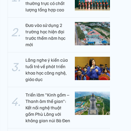
thường trực có chất
lượng tổng hợp cao
Đưa vào sử dụng 2
trường học hiện đại
trước thềm năm học
mới
Lắng nghe ý kiến của
tuổi trẻ về phát triển
khoa học công nghệ,
giáo dục
Triển lãm "Kinh gốm –
Thanh âm thế gian":
Kết nối nghệ thuật
gốm Phù Lãng với
không gian núi Bà Đen