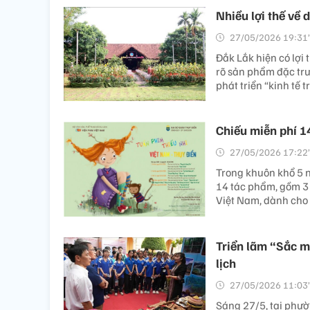
Nhiều lợi thế về 
27/05/2026 19:31’
Đắk Lắk hiện có lợi 
rõ sản phẩm đặc trư
phát triển “kinh tế t
Chiếu miễn phí 14
27/05/2026 17:22’
Trong khuôn khổ 5 n
14 tác phẩm, gồm 3
Việt Nam, dành cho t
Triển lãm “Sắc m
lịch
27/05/2026 11:03’
Sáng 27/5, tại phườ