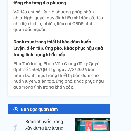
tăng cho từng địa phương
Về tiêu chí, số liệu và phương pháp phân
chia, Nghị quyết quy định tiêu chí dân số, tiêu
chí diện tích tự nhiên, tiêu chí GRDP bình
quân đầu người.
Danh mục trang thiết bị bảo đảm huấn
luyện, diễn tập, ứng phó, khắc phục hậu quả
trong tình trạng khẩn cấp
Phó Thủ tướng Phan Văn Giang đã ký Quyết
định số 1508/QĐ-TTg ngày 7/8/2026 ban
hành Danh mục trang thiết bị bảo đảm cho
huấn luyện, diễn tập, ứng phó, khắc phục hậu
quả trong tình trạng khẩn cấp.
Bạn đọc quan tâm
Bước chuyển trong
xây dựng lực lượng