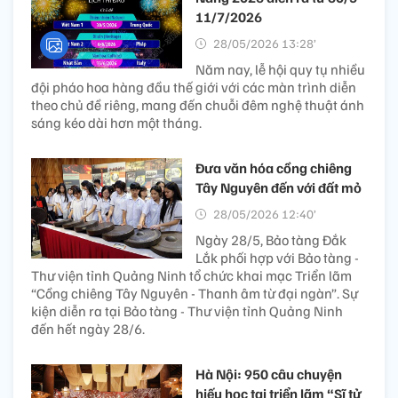
11/7/2026
28/05/2026 13:28’
Năm nay, lễ hội quy tụ nhiều
đội pháo hoa hàng đầu thế giới với các màn trình diễn
theo chủ đề riêng, mang đến chuỗi đêm nghệ thuật ánh
sáng kéo dài hơn một tháng.
Đưa văn hóa cồng chiêng
Tây Nguyên đến với đất mỏ
28/05/2026 12:40’
Ngày 28/5, Bảo tàng Đắk
Lắk phối hợp với Bảo tàng -
Thư viện tỉnh Quảng Ninh tổ chức khai mạc Triển lãm
“Cồng chiêng Tây Nguyên - Thanh âm từ đại ngàn”. Sự
kiện diễn ra tại Bảo tàng - Thư viện tỉnh Quảng Ninh
đến hết ngày 28/6.
Hà Nội: 950 câu chuyện
hiếu học tại triển lãm “Sĩ tử