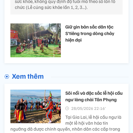
sức khỏe, không quy định độ tuổi mà theo số lần tổ
chức (Lễ cúng sức khỏe lần 1, 2, 3...).
Giữ gìn bản sắc dân tộc
S’tiêng trong dòng chảy
hiện đại
Xem thêm
Sôi nổi và đặc sắc lễ hội cầu
ngư làng chài Tân Phụng
28/05/2026 22:16’
Tại Gia Lai, lễ hội cầu ngư là
một lễ hội văn hóa tín
ngưỡng đã được chính quyền, nhân dân các cấp trong