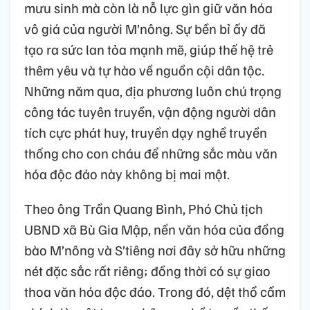
mưu sinh mà còn là nỗ lực gìn giữ văn hóa
vô giá của người M’nông. Sự bền bỉ ấy đã
tạo ra sức lan tỏa mạnh mẽ, giúp thế hệ trẻ
thêm yêu và tự hào về nguồn cội dân tộc.
Những năm qua, địa phương luôn chú trọng
công tác tuyên truyền, vận động người dân
tích cực phát huy, truyền dạy nghề truyền
thống cho con cháu để những sắc màu văn
hóa độc đáo này không bị mai một.
Theo ông Trần Quang Bình, Phó Chủ tịch
UBND xã Bù Gia Mập, nền văn hóa của đồng
bào M’nông và S’tiêng nơi đây sở hữu những
nét đặc sắc rất riêng; đồng thời có sự giao
thoa văn hóa độc đáo. Trong đó, dệt thổ cẩm