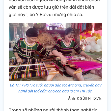
vẫn sẽ còn được lưu giữ trên dải đất biên
giới này”, bà Y Rơ vui mừng chia sẻ.
Bà Thị Y Rơ (76 tuổi, người dân tộc M’nông) truyền dạy
nghề dệt thổ cẩm cho con dâu là chị Thị Tức.
Ảnh: K GỬIH-TTXVN.
Trong số những người thành thạo nghề từ