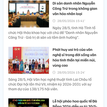
Di sản danh nhân Nguyễn
Công Trứ trong không gian
văn hóa nhân loại
28/05/2026 15:41’
Ngày 28/5, tỉnh Hà Tĩnh tổ
chức Hội thảo khoa học với chủ đề “Danh nhân Nguyễn
Công Trứ - Giá trị di sản và tầm ảnh hưởng”.
Phát huy vai trò của văn
nghệ sĩ trong đời sống văn
hóa tinh thần tại miền núi,
vùng cao
28/05/2026 15:24’
Sáng 28/5, Hội Văn học nghệ thuật tỉnh Lai Châu tổ
chức Đại hội lần thứ VII, nhiệm kỳ 2026-2031 với sự
tham dự của 138/175 hội viên.
Lễ hội pháo hoa quốc tế Đà
Nẵng 2026 diễn ra từ 30/5-