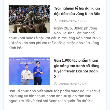
Trải nghiệm lễ hội dân gian
độc đáo của vùng Kinh Bắc
28/05/2026 17:33’
Ngày 28/5, UBND phường
Vân Hà, tỉnh Bắc Ninh tổ
chức khai mạc Lễ hội Vật cầu nước làng Vân năm 2026
- Di sản văn hóa phi vật thể quốc gia độc đáo của vùng
Kinh Bắc.
Gần 1.900 tác phẩm tham
gia sáng tác tranh cổ động
tuyên truyền Đại hội Đoàn
XIII
28/05/2026 17:26’
Ban Tổ chức cho biết nhiều tác phẩm được đầu tư cả về
nội dung và hình thức, phản ánh sự quan tâm của
người trẻ đối với Đại hội Đoàn toàn quốc lần thứ XIII.