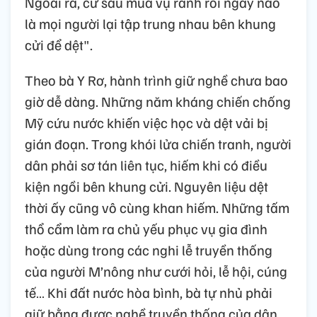
Ngoài ra, cứ sau mùa vụ rảnh rỗi ngày nào
là mọi người lại tập trung nhau bên khung
cửi để dệt".
Theo bà Y Rơ, hành trình giữ nghề chưa bao
giờ dễ dàng. Những năm kháng chiến chống
Mỹ cứu nước khiến việc học và dệt vải bị
gián đoạn. Trong khói lửa chiến tranh, người
dân phải sơ tán liên tục, hiếm khi có điều
kiện ngồi bên khung cửi. Nguyên liệu dệt
thời ấy cũng vô cùng khan hiếm. Những tấm
thổ cẩm làm ra chủ yếu phục vụ gia đình
hoặc dùng trong các nghi lễ truyền thống
của người M’nông như cưới hỏi, lễ hội, cúng
tế… Khi đất nước hòa bình, bà tự nhủ phải
giữ bằng được nghề truyền thống của dân