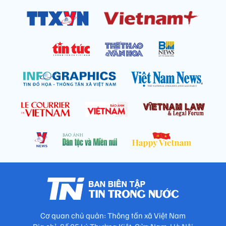
Cơ quan chủ quản: Thông tấn xã Việt Nam