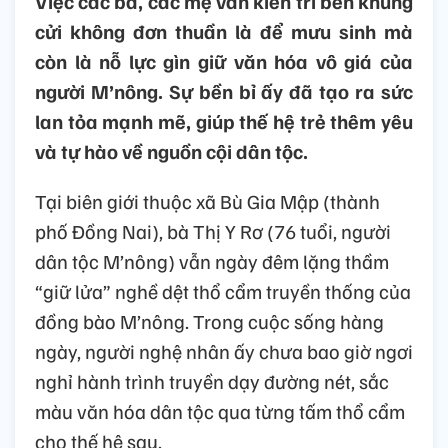
Việc các bà, các mẹ vẫn kiên trì bên khung
cửi không đơn thuần là để mưu sinh mà
còn là nỗ lực gìn giữ văn hóa vô giá của
người M’nông. Sự bền bỉ ấy đã tạo ra sức
lan tỏa mạnh mẽ, giúp thế hệ trẻ thêm yêu
và tự hào về nguồn cội dân tộc.
Tại biên giới thuộc xã Bù Gia Mập (thành
phố Đồng Nai), bà Thị Y Rơ (76 tuổi, người
dân tộc M’nông) vẫn ngày đêm lặng thầm
“giữ lửa” nghề dệt thổ cẩm truyền thống của
đồng bào M’nông. Trong cuộc sống hàng
ngày, người nghệ nhân ấy chưa bao giờ ngơi
nghỉ hành trình truyền dạy đường nét, sắc
màu văn hóa dân tộc qua từng tấm thổ cẩm
cho thế hệ sau.