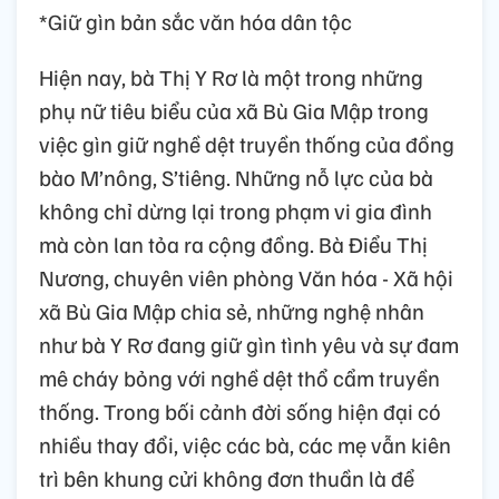
*Giữ gìn bản sắc văn hóa dân tộc
Hiện nay, bà Thị Y Rơ là một trong những
phụ nữ tiêu biểu của xã Bù Gia Mập trong
việc gìn giữ nghề dệt truyền thống của đồng
bào M’nông, S’tiêng. Những nỗ lực của bà
không chỉ dừng lại trong phạm vi gia đình
mà còn lan tỏa ra cộng đồng. Bà Điểu Thị
Nương, chuyên viên phòng Văn hóa - Xã hội
xã Bù Gia Mập chia sẻ, những nghệ nhân
như bà Y Rơ đang giữ gìn tình yêu và sự đam
mê cháy bỏng với nghề dệt thổ cẩm truyền
thống. Trong bối cảnh đời sống hiện đại có
nhiều thay đổi, việc các bà, các mẹ vẫn kiên
trì bên khung cửi không đơn thuần là để