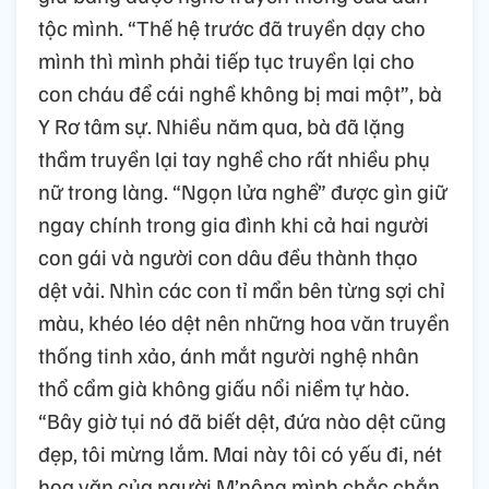
tộc mình. “Thế hệ trước đã truyền dạy cho
mình thì mình phải tiếp tục truyền lại cho
con cháu để cái nghề không bị mai một”, bà
Y Rơ tâm sự. Nhiều năm qua, bà đã lặng
thầm truyền lại tay nghề cho rất nhiều phụ
nữ trong làng. “Ngọn lửa nghề” được gìn giữ
ngay chính trong gia đình khi cả hai người
con gái và người con dâu đều thành thạo
dệt vải. Nhìn các con tỉ mẩn bên từng sợi chỉ
màu, khéo léo dệt nên những hoa văn truyền
thống tinh xảo, ánh mắt người nghệ nhân
thổ cẩm già không giấu nổi niềm tự hào.
“Bây giờ tụi nó đã biết dệt, đứa nào dệt cũng
đẹp, tôi mừng lắm. Mai này tôi có yếu đi, nét
hoa văn của người M’nông mình chắc chắn