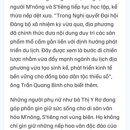
người M’nông và S’tiêng tiếp tục học tập, kế
thừa nếp dệt xưa. "Trong Nghị quyết Đại hội
Đảng bộ xã nhiệm kỳ vừa qua, địa phương
đã chính thức đưa nội dung duy trì các sản
phẩm thổ cẩm gắn liền với định hướng phát
triển du lịch. Đây được xem là bước đi chiến
lược nhằm vừa đẩy mạnh ngành du lịch địa
phương vừa tạo sinh kế, phát triển kinh tế
bền vững cho đồng bào dân tộc thiểu số”,
ông Trần Quang Bình cho biết thêm.
Những người phụ nữ như bà Thị Y Rơ đang
góp phần gìn giữ sức sống cho di sản văn
hóa M’nông, S’tiêng nơi vùng biên. Họ không
chỉ gìn giữ những nếp hoa văn độc đáo của