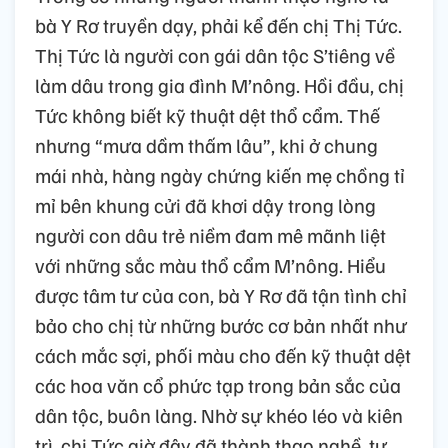
bà Y Rơ truyền dạy, phải kể đến chị Thị Tức.
Thị Tức là người con gái dân tộc S’tiêng về
làm dâu trong gia đình M’nông. Hồi đầu, chị
Tức không biết kỹ thuật dệt thổ cẩm. Thế
nhưng “mưa dầm thấm lâu”, khi ở chung
mái nhà, hàng ngày chứng kiến mẹ chồng tỉ
mỉ bên khung cửi đã khơi dậy trong lòng
người con dâu trẻ niềm đam mê mãnh liệt
với những sắc màu thổ cẩm M’nông. Hiểu
được tâm tư của con, bà Y Rơ đã tận tình chỉ
bảo cho chị từ những bước cơ bản nhất như
cách mắc sợi, phối màu cho đến kỹ thuật dệt
các hoa văn cổ phức tạp trong bản sắc của
dân tộc, buôn làng. Nhờ sự khéo léo và kiên
trì, chị Tức giờ đây đã thành thạo nghề, tự