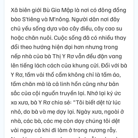
Xã biên giới Bù Gia Mập là nơi có đông đồng
bào S’tiêng và M’nông. Người dân nơi đây
chủ yếu sống dựa vào cây điều, cây cao su
hoặc chăn nuôi. Cuộc sống đã có nhiều thay
đổi theo hướng hiện đại hơn nhưng trong
nếp nhà của bà Thị Y Rơ vẫn đều đặn vang
lên tiếng lách cách của khung cửi. Đối với bà
Y Rơ, tấm vải thổ cẩm không chỉ là tấm áo,
tấm chăn mà là cả linh hồn cũng như bản
sắc của cội nguồn truyền lại. Nhớ lại ký ức
xa xưa, bà Y Rơ chia sẻ: "Tôi biết dệt từ lúc
nhỏ, do bà và mẹ dạy lại. Ngày xưa, ngoài ở
nhà, các bà, các mẹ còn dạy chúng tôi dệt
vải ngay cả khi đi làm ở trong nương rẫy.