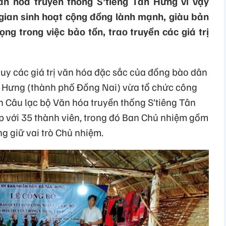
ăn hóa truyền thống S’tiêng Tân Hưng vì vậy
gian sinh hoạt cộng đồng lành mạnh, giàu bản
g trong việc bảo tồn, trao truyền các giá trị
huy các giá trị văn hóa đặc sắc của đồng bào dân
ân Hưng (thành phố Đồng Nai) vừa tổ chức công
n Câu lạc bộ Văn hóa truyền thống S’tiêng Tân
p với 35 thành viên, trong đó Ban Chủ nhiệm gồm
ng giữ vai trò Chủ nhiệm.