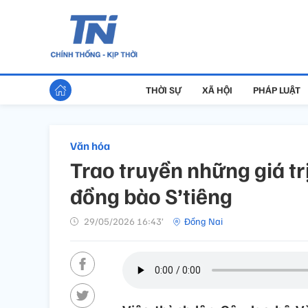
THỜI SỰ
XÃ HỘI
PHÁP LUẬT
Văn hóa
Trao truyền những giá tr
đồng bào S’tiêng
29/05/2026 16:43’
Đồng Nai