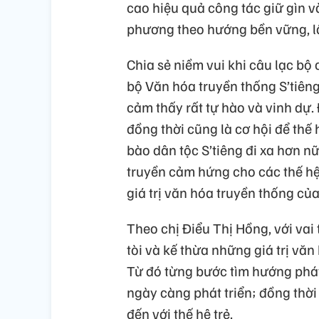
cao hiệu quả công tác giữ gìn v
phương theo hướng bền vững, lâ
Chia sẻ niềm vui khi câu lạc b
bộ Văn hóa truyền thống S’tiên
cảm thấy rất tự hào và vinh dự.
đồng thời cũng là cơ hội để thế 
bào dân tộc S’tiêng đi xa hơn n
truyền cảm hứng cho các thế hệ 
giá trị văn hóa truyền thống củ
Theo chị Điểu Thị Hồng, với vai 
tòi và kế thừa những giá trị văn
Từ đó từng bước tìm hướng phát
ngày càng phát triển; đồng thời
đến với thế hệ trẻ.