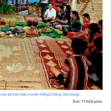
 lạc bộ Văn hóa truyền thống S’tiêng Tân Hưng.
Ảnh: TTXVN phát.