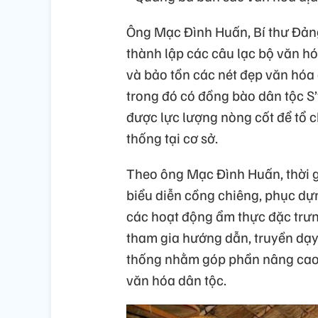
Ông Mạc Đình Huấn, Bí thư Đảng
thành lập các câu lạc bộ văn h
và bảo tồn các nét đẹp văn hóa 
trong đó có đồng bào dân tộc S
được lực lượng nòng cốt để tổ c
thống tại cơ sở.
Theo ông Mạc Đình Huấn, thời gia
biểu diễn cồng chiêng, phục dự
các hoạt động ẩm thực đặc trưng
tham gia hướng dẫn, truyền dạy 
thống nhằm góp phần nâng cao 
văn hóa dân tộc.