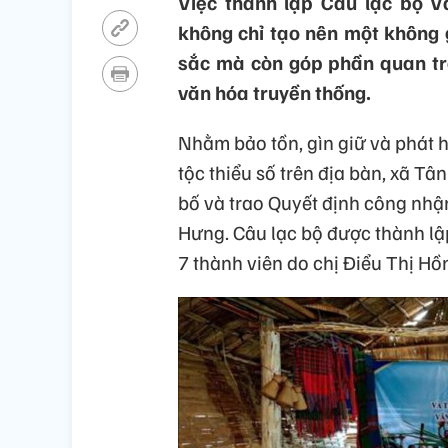
Việc thành lập Câu lạc bộ V
không chỉ tạo nên một không 
sắc mà còn góp phần quan trọn
văn hóa truyền thống.
Nhằm bảo tồn, gìn giữ và phát 
tộc thiểu số trên địa bàn, xã T
bố và trao Quyết định công nhậ
Hưng. Câu lạc bộ được thành lậ
7 thành viên do chị Điểu Thị Hồ