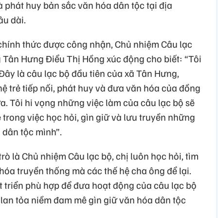
à phát huy bản sắc văn hóa dân tộc tại địa
u dài.
ộ chính thức được công nhận, Chủ nhiệm Câu lạc
g Tân Hưng Điểu Thị Hồng xúc động cho biết: “Tôi
 Đây là câu lạc bộ đầu tiên của xã Tân Hưng,
hệ trẻ tiếp nối, phát huy và đưa văn hóa của đồng
ữa. Tôi hi vọng những việc làm của câu lạc bộ sẽ
trong việc học hỏi, gìn giữ và lưu truyền những
a dân tộc mình”.
trò là Chủ nhiệm Câu lạc bộ, chị luôn học hỏi, tìm
 hóa truyền thống mà các thế hệ cha ông để lại.
 triển phù hợp để đưa hoạt động của câu lạc bộ
 lan tỏa niềm đam mê gìn giữ văn hóa dân tộc