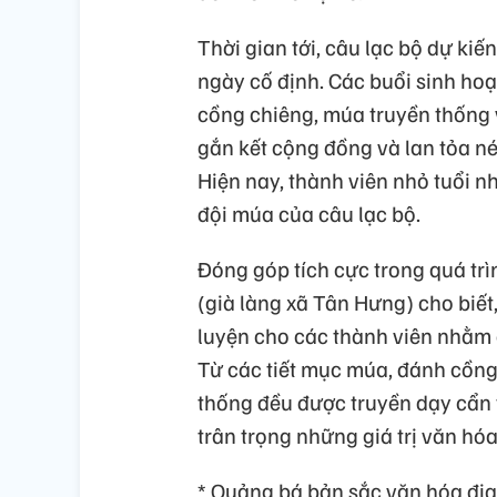
Thời gian tới, câu lạc bộ dự ki
ngày cố định. Các buổi sinh hoạ
cồng chiêng, múa truyền thống 
gắn kết cộng đồng và lan tỏa né
Hiện nay, thành viên nhỏ tuổi n
đội múa của câu lạc bộ.
Đóng góp tích cực trong quá trì
(già làng xã Tân Hưng) cho biết,
luyện cho các thành viên nhằm 
Từ các tiết mục múa, đánh cồng
thống đều được truyền dạy cẩn t
trân trọng những giá trị văn hó
* Quảng bá bản sắc văn hóa đị