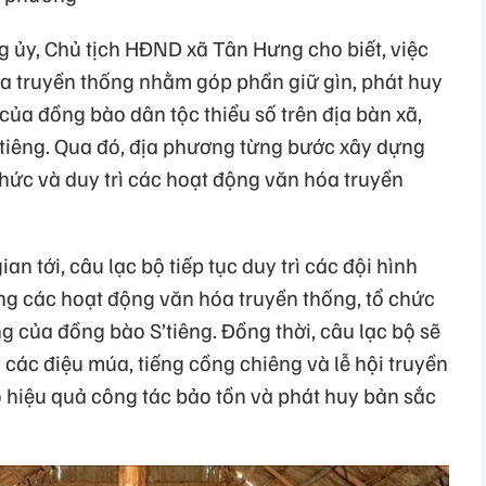
 ủy, Chủ tịch HĐND xã Tân Hưng cho biết, việc
óa truyền thống nhằm góp phần giữ gìn, phát huy
của đồng bào dân tộc thiểu số trên địa bàn xã,
’tiêng. Qua đó, địa phương từng bước xây dựng
hức và duy trì các hoạt động văn hóa truyền
n tới, câu lạc bộ tiếp tục duy trì các đội hình
ng các hoạt động văn hóa truyền thống, tổ chức
 của đồng bào S’tiêng. Đồng thời, câu lạc bộ sẽ
các điệu múa, tiếng cồng chiêng và lễ hội truyền
hiệu quả công tác bảo tồn và phát huy bản sắc