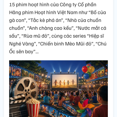
15 phim hoạt hình của Công ty Cổ phần
Hãng phim Hoạt hình Việt Nam như “Bố của
gà con”, “Tắc kè phá án”, “Nhà của chuồn
chuồn”, “Anh chàng cao kều”, “Nước mắt cá
sấu”, “Rùa mũ đỏ”, cùng các series “Hiệp sĩ
Nghé Vàng”, “Chiến binh Mèo Mũi đỏ”, “Chú
Ốc sên bay”...