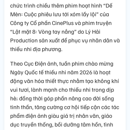
chức trình chiếu thêm phim hoạt hình “Dế
Mèn: Cuộc phiêu lưu tới xóm lầy lội” của
Công ty Cổ phần CinePlus và phim truyện
“Lật mặt 8: Vòng tay nắng” do Lý Hải
Production sản xuất để phục vụ nhân dân và
thiếu nhi địa phương.
Theo Cục Điện ảnh, tuần phim chào mừng
Ngày Quốc tế thiếu nhi năm 2026 là hoạt
động văn hóa thiết thực nhằm tạo không khí
vui tươi, lành mạnh cho thiếu nhi trong dịp
hè; đồng thời góp phần nâng cao đời sống
tinh thần, tăng cường cơ hội tiếp cận các tác
phẩm điện ảnh giàu giá trị nhân văn, giáo
dục truyền thống, bồi dưỡng tâm hồn, tình