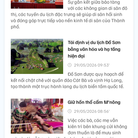
Sự gắn kết giữa bảo tàng
với các không gian di sản đô
thị, các tuyến du lịch đặc trưng sẽ giúp di sản hồi sinh
và đóng góp trực tiếp vào nền kinh tế di sản của Thành
phố.
Tái định vị du lịch Đồ Sơn
bằng văn hóa và hạ tầng
hiện đại
29/05/2026 09:53’
Đồ Sơn được quy hoạch để
kết nối chặt chẽ với quần đảo Cát Bà và vịnh Hạ Long,
tạo thành một trục hành lang du lịch biển tầm quốc tế.
Giữ hồn thổ cẩm M’nông
29/05/2026 08:56’
Việc các bà, các mẹ vẫn
kiên trì bên khung cửi không
đơn thuần là để mưu sinh