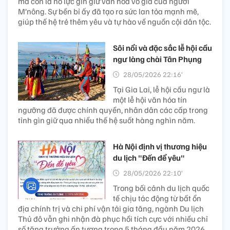
mà còn là nỗ lực gìn giữ văn hóa vô giá của người
M’nông. Sự bền bỉ ấy đã tạo ra sức lan tỏa mạnh mẽ,
giúp thế hệ trẻ thêm yêu và tự hào về nguồn cội dân tộc.
Sôi nổi và đặc sắc lễ hội cầu
ngư làng chài Tân Phụng
28/05/2026 22:16’
Tại Gia Lai, lễ hội cầu ngư là
một lễ hội văn hóa tín
ngưỡng đã được chính quyền, nhân dân các cấp trong
tỉnh gìn giữ qua nhiều thế hệ suốt hàng nghìn năm.
Hà Nội định vị thương hiệu
du lịch "Đến để yêu"
28/05/2026 22:10’
Trong bối cảnh du lịch quốc
tế chịu tác động từ bất ổn
địa chính trị và chi phí vận tải gia tăng, ngành Du lịch
Thủ đô vẫn ghi nhận đà phục hồi tích cực với nhiều chỉ
số tăng trưởng ấn tượng trong 5 tháng đầu năm 2026.