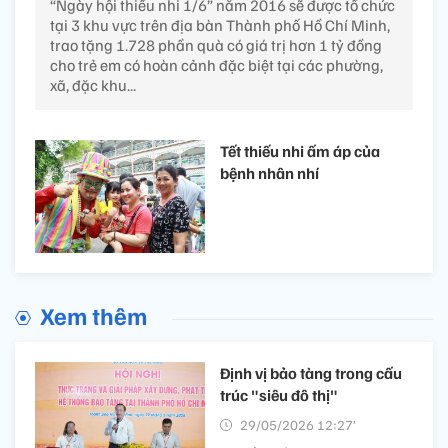
“Ngày hội thiếu nhi 1/6” năm 2016 sẽ được tổ chức
tại 3 khu vực trên địa bàn Thành phố Hồ Chí Minh,
trao tặng 1.728 phần quà có giá trị hơn 1 tỷ đồng
cho trẻ em có hoàn cảnh đặc biệt tại các phường,
xã, đặc khu...
Tết thiếu nhi ấm áp của
bệnh nhân nhí
Xem thêm
Định vị bảo tàng trong cấu
trúc "siêu đô thị"
29/05/2026 12:27’