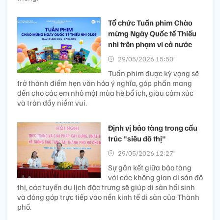
Tổ chức Tuần phim Chào
mừng Ngày Quốc tế Thiếu
nhi trên phạm vi cả nước
29/05/2026 15:50’
Tuần phim được kỳ vọng sẽ
trở thành điểm hẹn văn hóa ý nghĩa, góp phần mang
đến cho các em nhỏ một mùa hè bổ ích, giàu cảm xúc
và tràn đầy niềm vui.
Định vị bảo tàng trong cấu
trúc "siêu đô thị"
29/05/2026 12:27’
Sự gắn kết giữa bảo tàng
với các không gian di sản đô
thị, các tuyến du lịch đặc trưng sẽ giúp di sản hồi sinh
và đóng góp trực tiếp vào nền kinh tế di sản của Thành
phố.