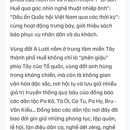
Huế qua góc nhìn nghệ thuật nhiếp ảnh”;
“Dấu ấn Quốc hội Việt Nam qua các thời kỳ”;
cùng hoạt động trưng bày, giới thiệu sách
báo phục vụ nhân dân và du khách.
Vùng đất A Lưới nằm ở trung tâm miền Tây
thành phố Huế không chỉ là “phên giậu”
phía Tây của Tổ quốc, vùng đất anh hùng
trong kháng chiến, mà còn là không gian
văn hóa đặc sắc, nơi hội tụ và lưu giữ nhiều
giá trị truyền thống quý báu của đồng bào
các dân tộc Pa Kô, Tà Ôi, Cơ Tu, Pa Hy, Bru -
Vân Kiều... Đồng bào các dân tộc nơi đây đã
bao đời gìn giữ những phong tục, tập quán,
lễ hội, làn điệu dân ca, nghề dệt zèng, nghề