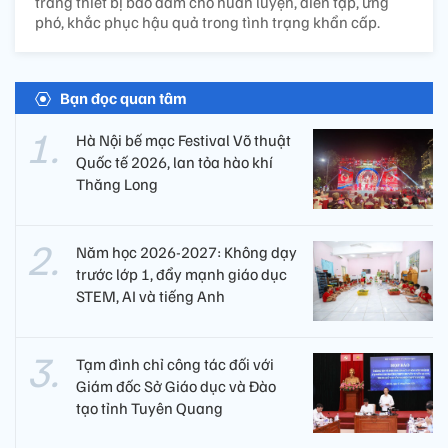
trang thiết bị bảo đảm cho huấn luyện, diễn tập, ứng
phó, khắc phục hậu quả trong tình trạng khẩn cấp.
Bạn đọc quan tâm
Hà Nội bế mạc Festival Võ thuật
Quốc tế 2026, lan tỏa hào khí
Thăng Long
Năm học 2026-2027: Không dạy
trước lớp 1, đẩy mạnh giáo dục
STEM, AI và tiếng Anh
Tạm đình chỉ công tác đối với
Giám đốc Sở Giáo dục và Đào
tạo tỉnh Tuyên Quang