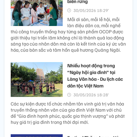
biển rừng
30/05/2026 18:29’
Mỗi di sản, mỗi lễ hội, mỗi
làn điệu dân ca, mỗi nghề
thủ công truyền thống hay từng sản phẩm OCOP được
giới thiệu tại triển lãm không chỉ là thành quả lao động
sáng tạo của nhân dân mà còn là kết tinh của ký ức văn
hóa, của bản sắc và tâm hồn quê hương Quảng Ngãi.
Nhiều hoạt động trong
“Ngày hội gia đình” tại
Làng Văn hóa - Du lịch các
dân tộc Việt Nam
30/05/2026 18:28’
Các sự kiện được tổ chức nhằm tôn vinh giá trị văn hóa
truyền thống nhân văn của gia đình Việt Nam với chủ
đề “Gia đình hạnh phúc, quốc gia thịnh vượng” và phát
huy giá trị gia đình trong thời đại mới.