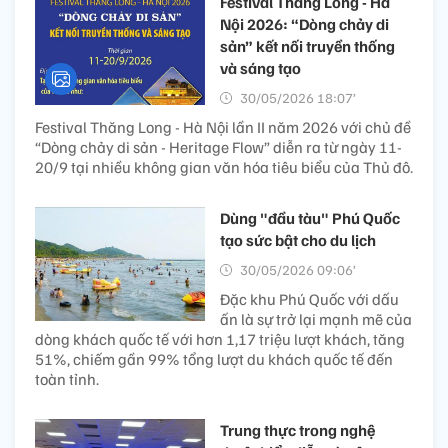
Festival Thăng Long - Hà
Nội 2026: “Dòng chảy di
sản” kết nối truyền thống
và sáng tạo
30/05/2026 18:07’
Festival Thăng Long - Hà Nội lần II năm 2026 với chủ đề
“Dòng chảy di sản - Heritage Flow” diễn ra từ ngày 11-
20/9 tại nhiều không gian văn hóa tiêu biểu của Thủ đô.
Dùng "đầu tàu" Phú Quốc
tạo sức bật cho du lịch
30/05/2026 09:06’
Đặc khu Phú Quốc với dấu
ấn là sự trở lại mạnh mẽ của
dòng khách quốc tế với hơn 1,17 triệu lượt khách, tăng
51%, chiếm gần 99% tổng lượt du khách quốc tế đến
toàn tỉnh.
Trung thực trong nghệ