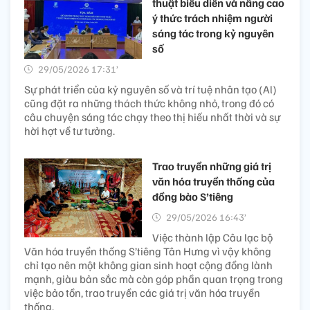
thuật biểu diễn và nâng cao
ý thức trách nhiệm người
sáng tác trong kỷ nguyên
số
29/05/2026 17:31’
Sự phát triển của kỷ nguyên số và trí tuệ nhân tạo (Al)
cũng đặt ra những thách thức không nhỏ, trong đó có
câu chuyện sáng tác chạy theo thị hiếu nhất thời và sự
hời hợt về tư tưởng.
Trao truyền những giá trị
văn hóa truyền thống của
đồng bào S’tiêng
29/05/2026 16:43’
Việc thành lập Câu lạc bộ
Văn hóa truyền thống S’tiêng Tân Hưng vì vậy không
chỉ tạo nên một không gian sinh hoạt cộng đồng lành
mạnh, giàu bản sắc mà còn góp phần quan trọng trong
việc bảo tồn, trao truyền các giá trị văn hóa truyền
thống.