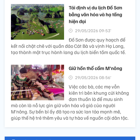
Tái định vị du lịch Đồ Sơn
bằng văn hóa và hạ tầng
hiện đại
29/05/2026 09:53’
Đồ Sơn được quy hoạch để
kết nối chặt chẽ với quần đảo Cát Bà và vịnh Hạ Long,
tạo thành một trục hành lang du lịch biển tầm quốc tế.
Giữ hồn thổ cẩm M’nông
29/05/2026 08:56’
Việc các bà, các mẹ vẫn
kiên trì bên khung cửi không
đơn thuần là để mưu sinh
mà còn là nỗ lực gìn giữ văn hóa vô giá của người
M’nông. Sự bền bỉ ấy đã tạo ra sức lan tỏa mạnh mẽ,
giúp thế hệ trẻ thêm yêu và tự hào về nguồn cội dân tộc.