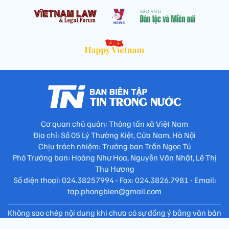
Cơ quan chủ quản: Thông tấn xã Việt Nam
Địa chỉ: Số 05 Lý Thường Kiệt, Cửa Nam, Hà Nội
Chịu trách nhiệm: Trưởng ban Trần Ngọc Tú
Phó Trưởng ban: Hoàng Như Hoa, Nguyễn Văn Nhật, Lê Thị
Thu Hương
Số điện thoại: 024.38257994 - Fax: 024.3826.7981 - Email:
tap.phongbien@gmail.com
Không sao chép nội dung khi chưa có sự đồng ý bằng văn bản
!