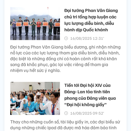
Đại tướng Phan Văn Giang
chủ trì tổng hợp luyện các
lực lượng diễu binh, diễu
hành dịp Quốc khánh
16/08/2025 12:31’
Đại tướng Phan Văn Giang biểu dương, ghi nhận những
nỗ lực của các lực lượng tham gia diễu binh, diễu hành,
đặc biệt là những đồng chí có hoàn cảnh rất khó khăn
song đã khắc phục, gác lại việc riêng để tham gia
nhiệm vụ hết sức ý nghĩa.
Tiến tới Đại hội XIV của
Đảng: Lan tỏa tính tiên
phong của Đảng viên qua
“Đại hội không giấy”
16/08/2025 09:52’
Thay cho những cuốn sổ, tài liệu giấy in, các đại biểu sử
dụng những chiếc Ipad đã được mã hóa đảm bảo tính