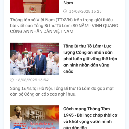
Nam
16/08/2025 15:25’
Thông tấn xã Việt Nam (TTXVN) trân trọng giới thiệu
bài viết của Tổng Bí thư Tô Lâm: 80 NĂM - VINH QUANG
CÔNG AN NHÂN DÂN VIỆT NAM
Tổng Bí thư Tô Lâm: Lực
lượng Công an nhân dân
phải luôn giữ vững thế trận
an ninh nhân dân vững
chắc
16/08/2025 13:54’
Sáng 16/8, tại Hà Nội, Tổng Bí thư Tô Lâm đã gặp mặt
cán bộ Công an cấp cao nghỉ hưu.
Cách mạng Tháng Tám
1945 - Bài học chớp thời cơ
và khát vọng vươn mình
của dân tộc