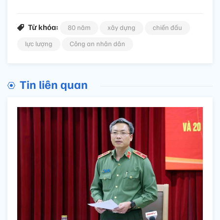
Từ khóa:
80 năm
xây dựng
chiến đấu
lực lượng
Công an nhân dân
Tin liên quan