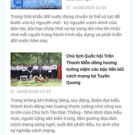
16/08/2025 12:34’
Trong thời khắc đất nước đang chuẩn bị thế và lực để
bước vào kỷ nguyên mới - kỷ nguyên vươn mình của
dân tộc, bài học chớp thời cơ lại vang lên như lời nhắc
nhở mỗi người trong hành trình xây dựng và phát triển
đất nước hôm nay.
Chủ tịch Quốc hội Trần
Thanh Mẫn dâng hương
tưởng niệm các bậc tiền bối
cách mạng tại Tuyên
Quang
16/08/2025 12:33’
Trong không khí thiêng liêng, xúc động, Đoàn đại biểu
thành kính dâng nén hương thơm, tưởng nhớ công lao
to lớn của Chủ tịch Tôn Đức Thắng - Nhà lãnh đạo mẫu
mực, người cộng sản kiên trung, tấm gương đạo đức
cách mạng sáng ngời, suốt đời phấn đấu, hy sinh cho
sự nghiệp cách mạng.