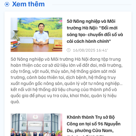
Xem thêm
Sở Nông nghiệp và Môi
trường Hà Nội: "Đổi mới
sáng tạo- chuyển đổi số và
cải cách hành chính"
16/08/2025 16:41’
Sở Nông nghiệp và Môi trường Hà Nội đang tập trung
hoàn thiện các cơ sở dữ liệu lớn về đất đai, môi trường,
cây trồng, vật nuôi, thủy sản, hệ thống giám sát môi
trường, cảnh báo thiên tai, dịch bệnh, hệ thống truy
xuất nguồn gốc nông sản, quản lý vật tư nông nghiệp…
kết nối với hệ thống dữ liệu chung của thành phố và
quốc gia để phục vụ tra cứu, khai thác, quản lý hiệu
quả.
Khánh thành Trụ sở Bộ
Công an tại số 96 Nguyễn
Du, phường Cửa Nam,