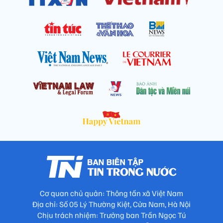
Cơ quan chủ quản: Thông tấn xã Việt Nam
Địa chỉ: Số 05 Lý Thường Kiệt, Cửa Nam, Hà Nội
Chịu trách nhiệm: Trưởng ban Trần Ngọc Tú