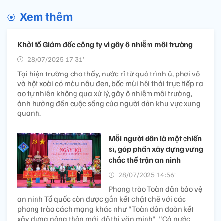
Xem thêm
Khởi tố Giám đốc công ty vì gây ô nhiễm môi trường
28/07/2025 17:31’
Tại hiện trường cho thấy, nước rỉ từ quá trình ủ, phơi vỏ
và hột xoài có màu nâu đen, bốc mùi hôi thải trực tiếp ra
ao tự nhiên không qua xử lý, gây ô nhiễm môi trường,
ảnh hưởng đến cuộc sống của người dân khu vực xung
quanh.
Mỗi người dân là một chiến
sĩ, góp phần xây dựng vững
chắc thế trận an ninh
28/07/2025 14:56’
Phong trào Toàn dân bảo vệ
an ninh Tổ quốc còn được gắn kết chặt chẽ với các
phong trào cách mạng khác như "Toàn dân đoàn kết
xây dựng nông thôn mới, đô thị văn minh", "Cả nước