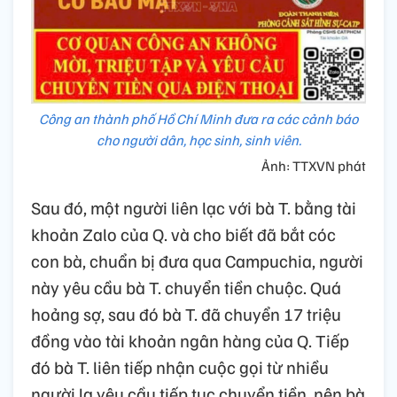
Công an thành phố Hồ Chí Minh đưa ra các cảnh báo
cho người dân, học sinh, sinh viên.
Ảnh: TTXVN phát
Sau đó, một người liên lạc với bà T. bằng tài
khoản Zalo của Q. và cho biết đã bắt cóc
con bà, chuẩn bị đưa qua Campuchia, người
này yêu cầu bà T. chuyển tiền chuộc. Quá
hoảng sợ, sau đó bà T. đã chuyển 17 triệu
đồng vào tài khoản ngân hàng của Q. Tiếp
đó bà T. liên tiếp nhận cuộc gọi từ nhiều
người lạ yêu cầu tiếp tục chuyển tiền, nên bà