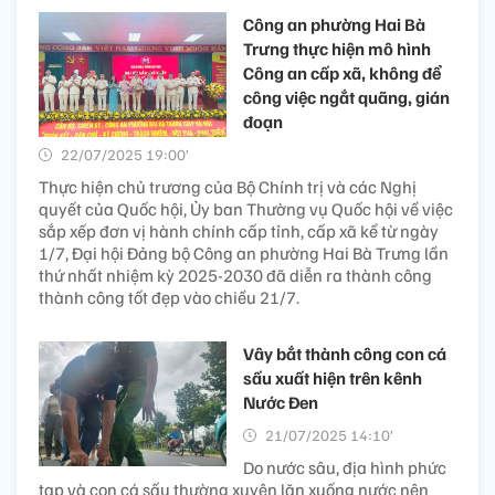
Công an phường Hai Bà
Trưng thực hiện mô hình
Công an cấp xã, không để
công việc ngắt quãng, gián
đoạn
22/07/2025 19:00’
Thực hiện chủ trương của Bộ Chính trị và các Nghị
quyết của Quốc hội, Ủy ban Thường vụ Quốc hội về việc
sắp xếp đơn vị hành chính cấp tỉnh, cấp xã kể từ ngày
1/7, Đại hội Đảng bộ Công an phường Hai Bà Trưng lần
thứ nhất nhiệm kỳ 2025-2030 đã diễn ra thành công
thành công tốt đẹp vào chiều 21/7.
Vây bắt thành công con cá
sấu xuất hiện trên kênh
Nước Đen
21/07/2025 14:10’
Do nước sâu, địa hình phức
tạp và con cá sấu thường xuyên lặn xuống nước nên