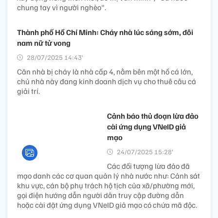
chung tay vì người nghèo".
Thành phố Hồ Chí Minh: Cháy nhà lúc sáng sớm, đôi
nam nữ tử vong
28/07/2025 14:43’
Căn nhà bị cháy là nhà cấp 4, nằm bên một hồ cá lớn,
chủ nhà này đang kinh doanh dịch vụ cho thuê câu cá
giải trí.
Cảnh báo thủ đoạn lừa đảo
cài ứng dụng VNeID giả
mạo
24/07/2025 15:28’
Các đối tượng lừa đảo đã
mạo danh các cơ quan quản lý nhà nước như: Cảnh sát
khu vực, cán bộ phụ trách hộ tịch của xã/phường mới,
gọi điện hướng dẫn người dân truy cập đường dẫn
hoặc cài đặt ứng dụng VNeID giả mạo có chứa mã độc.