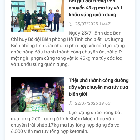
Bắt giữ đối tượng vận
chuyển 45kg ma túy và 1
khẩu súng quân dụng
23/07/2025 14:42’
Ngày 23/7, lãnh đạo Ban
Chỉ huy Bộ đội Biên phòng Hà Tĩnh cho biết, lực lượng
Biên phòng tỉnh vừa chủ trì phối hợp với các lực lượng
chức năng đấu tranh thành công chuyên án, bắt giữ
một nghi phạm cùng tang vật là 45kg ma túy các loại
và 1 khẩu súng quân dụng.
Triệt phá thành công đường
dây vận chuyển ma túy qua
biên giới
22/07/2025 19:05’
Lực lượng chức năng bắt
quả tang 2 đối tượng ở tỉnh Khăm Muồn, Lào vận
chuyển trái phép 17kg ma túy tổng hợp dạng đá và
6.000 viên ma túy tổng hợp ketamin.