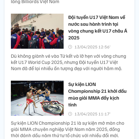
làng Billiards Việt Nam
Đội tuyển U17 Việt Nam về
nước sau hành trình tại
vòng chung kết U17 châu Á
2025
13/04/2025 12:56’
Dù không giành vé vào Tứ kết và lỡ hẹn với vòng chung
kết U17 World Cup 2025, nhưng Đội tuyển U17 Việt
Nam đã để lại nhiều ấn tượng đẹp với người hâm mộ.
Sự kiện LION
Championship 21 khởi đầu
mùa giải MMA đầy kịch
tính
13/04/2025 11:17’
Sự kiện LION Championship 21 là sự kiện mở màn cho
giải MMA chuyên nghiệp Việt Nam năm 2025, đồng
thời đánh dấu năm thứ tư tổ chức với nhiều đổi mới.