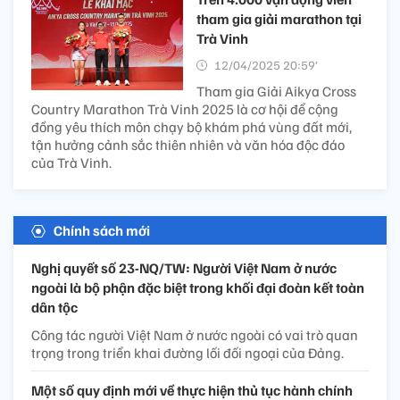
tham gia giải marathon tại
Trà Vinh
12/04/2025 20:59’
Tham gia Giải Aikya Cross
Country Marathon Trà Vinh 2025 là cơ hội để cộng
đồng yêu thích môn chạy bộ khám phá vùng đất mới,
tận hưởng cảnh sắc thiên nhiên và văn hóa độc đáo
của Trà Vinh.
Chính sách mới
Nghị quyết số 23-NQ/TW: Người Việt Nam ở nước
ngoài là bộ phận đặc biệt trong khối đại đoàn kết toàn
dân tộc
Công tác người Việt Nam ở nước ngoài có vai trò quan
trọng trong triển khai đường lối đối ngoại của Đảng.
Một số quy định mới về thực hiện thủ tục hành chính