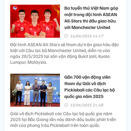
Ba tuyển thủ Việt Nam góp
mặt trong đội hình ASEAN
All-Stars thi đấu giao hữu
với Manchester United
16/04/2025 14:17’
Đội hình ASEAN All-Stars sẽ tham dự trận giao hữu đặc
biệt với Câu lạc bộ Manchester United, diễn ra vào
ngày 28/5/2025 tại sân vận động Bukit Jalil, Kuala
Lumpur, Malaysia.
Gần 700 vận động viên
tham dự Giải vô địch
Pickleball các Câu lạc bộ
quốc gia năm 2025
15/04/2025 21:48’
Giải vô địch Pickleball các Câu lạc bộ quốc gia năm
2025 tại Bắc Giang lần này đánh dấu bước phát triển
mới của phong trào Pickleball trên toàn quốc.