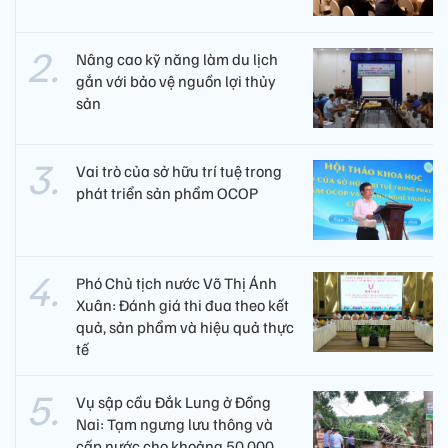
Nâng cao kỹ năng làm du lịch
gắn với bảo vệ nguồn lợi thủy
sản
Vai trò của sở hữu trí tuệ trong
phát triển sản phẩm OCOP
Phó Chủ tịch nước Võ Thị Ánh
Xuân: Đánh giá thi đua theo kết
quả, sản phẩm và hiệu quả thực
tế
Vụ sập cầu Đắk Lung ở Đồng
Nai: Tạm ngưng lưu thông và
cấp nước cho khoảng 50.000