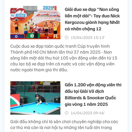
Giải đua xe đạp "Non sông
liền một dải": Tay đua Nick
Kergozou giành hạng Nhất
cá nhân chặng 12
15/04/2025 15:13’
Cuộc đua xe đạp toàn quốc tranh Cúp truyền hình
Thành phố Hồ Chí Minh lần thứ 37 năm 2025 - Non
sông liền một dải thu hút 105 vận động viên đến từ 15
câu lạc bộ xe đạp trên cả nước và các vận động viên
nước ngoài tham gia thi đấu.
Gần 1.200 vận động viên thi
đấu tại Giải Vô địch
Billiards & Snooker Quốc
gia vòng 1 năm 2025
14/04/2025 09:46’
Giải đấu không chỉ là sân chơi chuyên nghiệp cho các
cơ thủ mà còn là nơi hội tụ những tên tuổi lớn trong