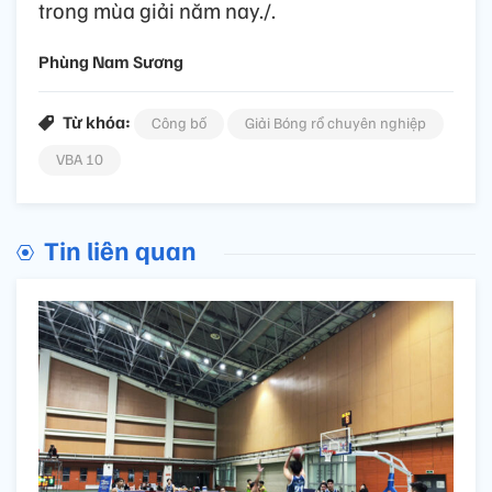
trong mùa giải năm nay./.
Phùng Nam Sương
Từ khóa:
Công bố
Giải Bóng rổ chuyên nghiệp
VBA 10
Tin liên quan