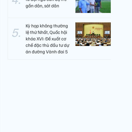
gần dân, sát dân
Kỳ họp không thường
lệ thứ Nhất, Quốc hội
khóa XVI: Đề xuất cơ
chế đặc thù đầu tư dự
án đường Vành đai 5