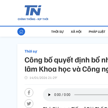
THỜI SỰ
XÃ HỘI
PHÁP LUẬT
Thời sự
Công bố quyết định bổ n
lâm Khoa học và Công n
14/01/2026 21:29’