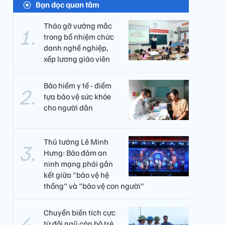
Bạn đọc quan tâm
Tháo gỡ vướng mắc
trong bổ nhiệm chức
danh nghề nghiệp,
xếp lương giáo viên
Bảo hiểm y tế - điểm
tựa bảo vệ sức khỏe
cho người dân
Thủ tướng Lê Minh
Hưng: Bảo đảm an
ninh mạng phải gắn
kết giữa "bảo vệ hệ
thống" và "bảo vệ con người"
Chuyển biến tích cực
từ đội ngũ cán bộ trẻ