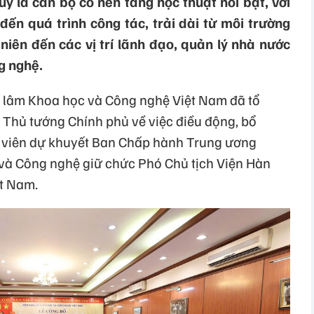
uy là cán bộ có nền tảng học thuật nổi bật, với
đến quá trình công tác, trải dài từ môi trường
niên đến các vị trí lãnh đạo, quản lý nhà nước
g nghệ.
àn lâm Khoa học và Công nghệ Việt Nam đã tổ
 Thủ tướng Chính phủ về việc điều động, bổ
y viên dự khuyết Ban Chấp hành Trung ương
và Công nghệ giữ chức Phó Chủ tịch Viện Hàn
t Nam.