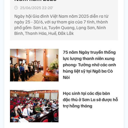
25/06/2025 22:20’
Ngày hội Gia đình Việt Nam năm 2025 diễn ra từ
ngày 25 - 30/6, với sự tham gia của 7 tỉnh, thành
phố gồm: Sơn La, Tuyên Quang, Lạng Sơn, Ninh
Bình, Thanh Hóa, Huế, Đắk Lắk
75 năm Ngày truyền thống
lực lượng thanh niên xung
phong: Tưởng nhớ các anh
hùng liệt sỹ tại Ngã ba Cò
Nòi
Học sinh tại các địa bàn
đặc thù ở Sơn La sẽ được hỗ
trợ hằng tháng