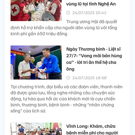
vùng lũ tại tỉnh Nghệ An
24/07/2025 20:41’
Trung ương Hội đã quyết
định hỗ trợ khẩn cấp cho người dân vùng lũ với tổng
kinh phí gần 650 triệu đồng.
Ngày Thương binh - Liệt sĩ
27/7: "Vang mãi bản hùng
ca” - lời tri ân thế hệ cha
ông
24/07/2025 18:58’
Tại chương trình, đại biểu và các đoàn viên, thanh niên
đã được giao lưu, lắng nghe những câu chuyện xúc
động, tự hào qua hồi ức của khách mời là cựu chiến
binh, thương binh, bệnh binh - những “nhân chứng
sống” của lịch sử.
Vĩnh Long: Khám, chữa
bệnh miễn phí cho người