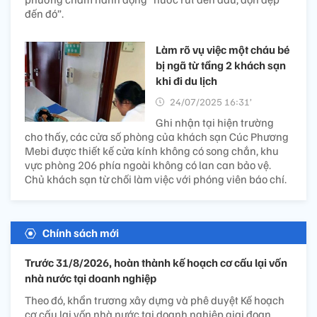
đến đó”.
Làm rõ vụ việc một cháu bé
bị ngã từ tầng 2 khách sạn
khi đi du lịch
24/07/2025 16:31’
Ghi nhận tại hiện trường
cho thấy, các cửa số phòng của khách sạn Cúc Phương
Mebi được thiết kế cửa kính không có song chắn, khu
vực phòng 206 phía ngoài không có lan can bảo vệ.
Chủ khách sạn từ chối làm việc với phóng viên báo chí.
Chính sách mới
Trước 31/8/2026, hoàn thành kế hoạch cơ cấu lại vốn
nhà nước tại doanh nghiệp
Theo đó, khẩn trương xây dựng và phê duyệt Kế hoạch
cơ cấu lại vốn nhà nước tại doanh nghiệp giai đoạn