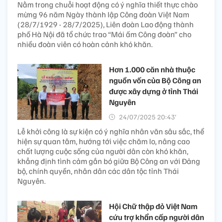
Nằm trong chuỗi hoạt động có ý nghĩa thiết thực chào
mừng 96 năm Ngày thành lập Công đoàn Việt Nam
(28/7/1929 - 28/7/2025), Liên đoàn Lao động thành
phố Hà Nội đã tổ chức trao “Mái ấm Công đoàn” cho
nhiều đoàn viên có hoàn cảnh khó khăn.
Hơn 1.000 căn nhà thuộc
nguồn vốn của Bộ Công an
được xây dựng ở tỉnh Thái
Nguyên
24/07/2025 20:43’
Lễ khởi công là sự kiện có ý nghĩa nhân văn sâu sắc, thể
hiện sự quan tâm, hướng tới việc chăm lo, nâng cao
chất lượng cuộc sống của người dân còn khó khăn,
khẳng định tình cảm gắn bó giữa Bộ Công an với Đảng
bộ, chính quyền, nhân dân các dân tộc tỉnh Thái
Nguyên.
Hội Chữ thập đỏ Việt Nam
cứu trợ khẩn cấp người dân