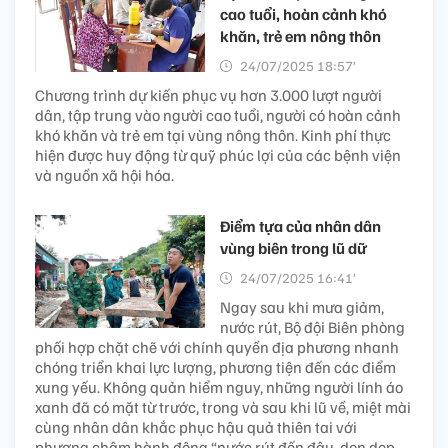
cao tuổi, hoàn cảnh khó
khăn, trẻ em nông thôn
24/07/2025 18:57’
Chương trình dự kiến phục vụ hơn 3.000 lượt người
dân, tập trung vào người cao tuổi, người có hoàn cảnh
khó khăn và trẻ em tại vùng nông thôn. Kinh phí thực
hiện được huy động từ quỹ phúc lợi của các bệnh viện
và nguồn xã hội hóa.
Điểm tựa của nhân dân
vùng biên trong lũ dữ
24/07/2025 16:41’
Ngay sau khi mưa giảm,
nước rút, Bộ đội Biên phòng
phối hợp chặt chẽ với chính quyền địa phương nhanh
chóng triển khai lực lượng, phương tiện đến các điểm
xung yếu. Không quản hiểm nguy, những người lính áo
xanh đã có mặt từ trước, trong và sau khi lũ về, miệt mài
cùng nhân dân khắc phục hậu quả thiên tai với
phương châm hành động “nước rút đến đâu, dọn dẹp