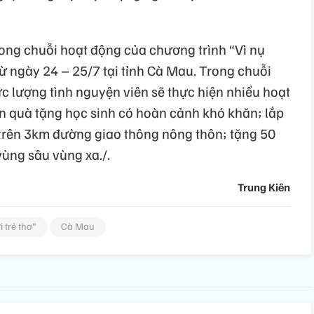
ong chuỗi hoạt động của chương trình “Vì nụ
từ ngày 24 – 25/7 tại tỉnh Cà Mau. Trong chuỗi
ực lượng tình nguyện viên sẽ thực hiện nhiều hoạt
n quà tặng học sinh có hoàn cảnh khó khăn; lắp
 trên 3km đường giao thông nông thôn; tặng 50
 vùng sâu vùng xa./.
Trung Kiên
i trẻ thơ"
Cà Mau