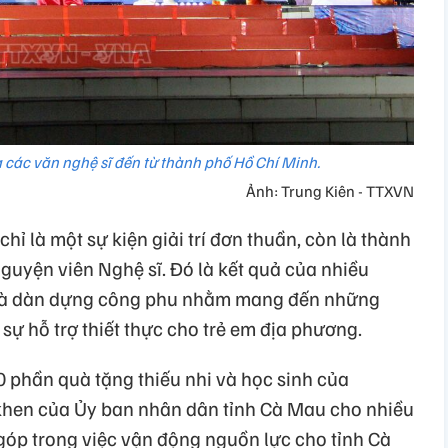
 các văn nghệ sĩ đến từ thành phố Hồ Chí Minh.
Ảnh: Trung Kiên - TTXVN
ỉ là một sự kiện giải trí đơn thuần, còn là thành
guyện viên Nghệ sĩ. Đó là kết quả của nhiều
ối và dàn dựng công phu nhằm mang đến những
sự hỗ trợ thiết thực cho trẻ em địa phương.
0 phần quà tặng thiếu nhi và học sinh của
hen của Ủy ban nhân dân tỉnh Cà Mau cho nhiều
góp trong việc vận động nguồn lực cho tỉnh Cà