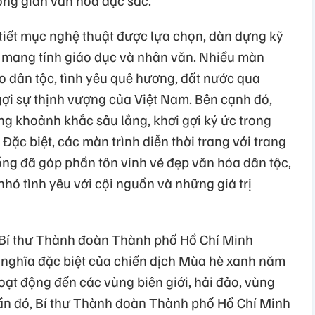
ng gian văn hóa đặc sắc.
 tiết mục nghệ thuật được lựa chọn, dàn dựng kỹ
ề mang tính giáo dục và nhân văn. Nhiều màn
ào dân tộc, tình yêu quê hương, đất nước qua
gợi sự thịnh vượng của Việt Nam. Bên cạnh đó,
g khoảnh khắc sâu lắng, khơi gợi ký ức trong
 Đặc biệt, các màn trình diễn thời trang với trang
ống đã góp phần tôn vinh vẻ đẹp văn hóa dân tộc,
hỏ tình yêu với cội nguồn và những giá trị
ó Bí thư Thành đoàn Thành phố Hồ Chí Minh
ghĩa đặc biệt của chiến dịch Mùa hè xanh năm
oạt động đến các vùng biên giới, hải đảo, vùng
ần đó, Bí thư Thành đoàn Thành phố Hồ Chí Minh