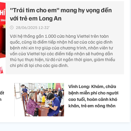
"Trái tim cho em" mang hy vọng đến
với trẻ em Long An
28/06/2025 12:32’
Với hệ thống gần 1.000 cửa hàng Viettel trên toàn
quốc, cũng là điểm tiếp nhận hồ sơ của các gia đình
bệnh nhi xin trợ giúp của chương trình, nhân viên tư
vấn của Viettel tại các điểm tiếp nhận sẽ hướng dẫn
thủ tục thực hiện, từ đó rút ngắn thời gian, giảm thiểu
chi phí đi lại cho các gia đình.
Vĩnh Long: Khám, chữa
hất
bệnh miễn phí cho người
h
cao tuổi, hoàn cảnh khó
khăn, trẻ em nông thôn