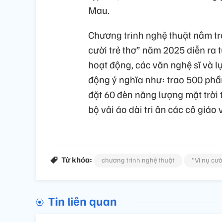
Mau.
Chương trình nghệ thuật nằm tr
cười trẻ thơ” năm 2025 diễn ra 
hoạt động, các văn nghệ sĩ và l
động ý nghĩa như: trao 500 phầ
đặt 60 đèn năng lượng mặt trời
bộ vải áo dài tri ân các cô giáo
Từ khóa:
chương trình nghệ thuật
"Vì nụ cườ
Tin liên quan