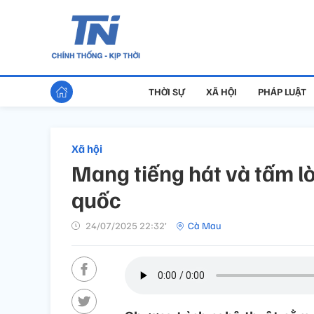
THỜI SỰ
XÃ HỘI
PHÁP LUẬT
Xã hội
Mang tiếng hát và tấm l
quốc
24/07/2025 22:32’
Cà Mau