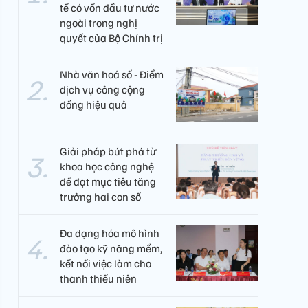
tế có vốn đầu tư nước
ngoài trong nghị
quyết của Bộ Chính trị
Nhà văn hoá số - Điểm
dịch vụ công cộng
đồng hiệu quả
Giải pháp bứt phá từ
khoa học công nghệ
để đạt mục tiêu tăng
trưởng hai con số
Đa dạng hóa mô hình
đào tạo kỹ năng mềm,
kết nối việc làm cho
thanh thiếu niên