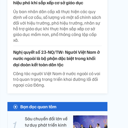
hiệu phó khi sắp xếp cơ sở giáo dục
Ủy ban nhân dân cấp xã thực hiện các quy
định về cơ cấu, số lượng và một số chính sách
đối với hiệu trưởng, phó hiệu trưởng, nhân sự
hỗ trợ giáo dục khi thực hiện sắp xếp cơ sở
giáo dục mầm non, phổ thông công lập cấp
xã.
Nghị quyết số 23-NQ/TW: Người Việt Nam ở
nước ngoài là bộ phận đặc biệt trong khối
đại đoàn kết toàn dân tộc
Công tác người Việt Nam ở nước ngoài có vai
trò quan trọng trong triển khai đường lối đối
ngoại của Đảng.
Bạn đọc quan tâm
Sáu chuyển đổi lớn về
tư duy phát triển kinh