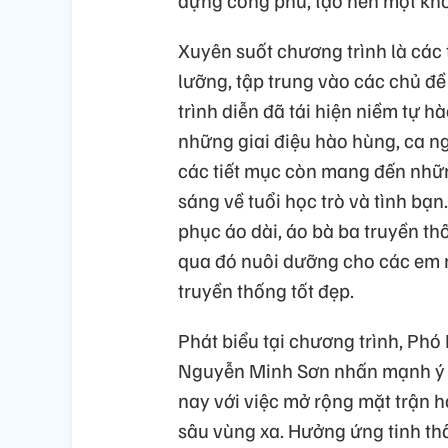
dựng công phu, tạo nên một khô
Xuyên suốt chương trình là các
lưỡng, tập trung vào các chủ đ
trình diễn đã tái hiện niềm tự h
những giai điệu hào hùng, ca n
các tiết mục còn mang đến nhữn
sáng về tuổi học trò và tình bạn.
phục áo dài, áo bà ba truyền th
qua đó nuôi dưỡng cho các em n
truyền thống tốt đẹp.
Phát biểu tại chương trình, Ph
Nguyễn Minh Sơn nhấn mạnh ý n
nay với việc mở rộng mặt trận h
sâu vùng xa. Hưởng ứng tinh th