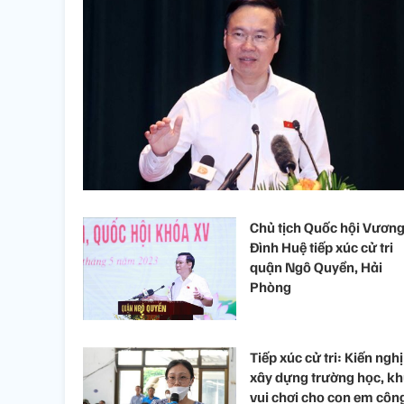
Chủ tịch Quốc hội Vươn
Đình Huệ tiếp xúc cử tri
quận Ngô Quyền, Hải
Phòng
Tiếp xúc cử tri: Kiến nghị
xây dựng trường học, k
vui chơi cho con em côn