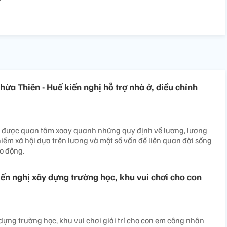
ừa Thiên - Huế kiến nghị hỗ trợ nhà ở, điều chỉnh
ng được quan tâm xoay quanh những quy định về lương, lương
hiểm xã hội dựa trên lương và một số vấn đề liên quan đời sống
o động.
Kiến nghị xây dựng trường học, khu vui chơi cho con
 dựng trường học, khu vui chơi giải trí cho con em công nhân