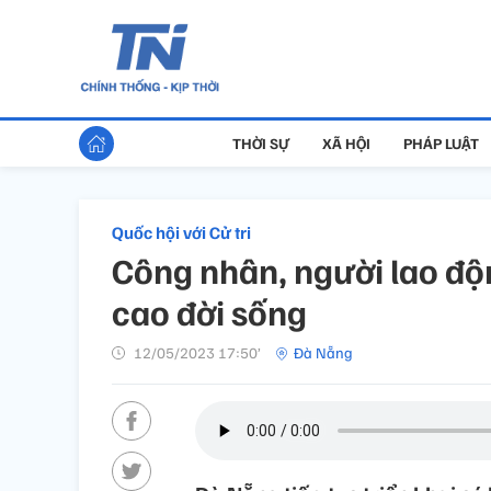
THỜI SỰ
XÃ HỘI
PHÁP LUẬT
Quốc hội với Cử tri
Công nhân, người lao đ
cao đời sống
12/05/2023 17:50’
Đà Nẵng