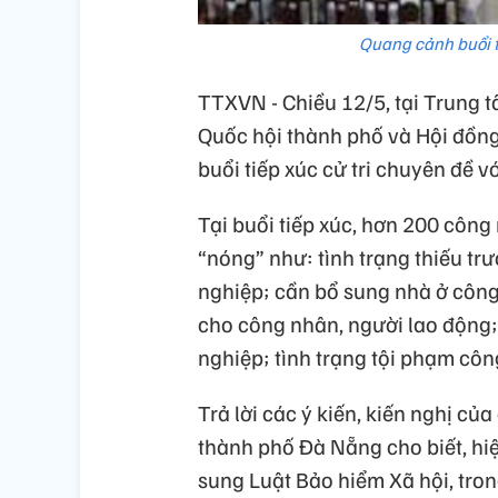
Quang cảnh buổi t
TTXVN - Chiều 12/5, tại Trung 
Quốc hội thành phố và Hội đồn
buổi tiếp xúc cử tri chuyên đề v
Tại buổi tiếp xúc, hơn 200 công
“nóng” như: tình trạng thiếu t
nghiệp; cần bổ sung nhà ở công 
cho công nhân, người lao động; 
nghiệp; tình trạng tội phạm cô
Trả lời các ý kiến, kiến nghị của
thành phố Đà Nẵng cho biết, hi
sung Luật Bảo hiểm Xã hội, tron