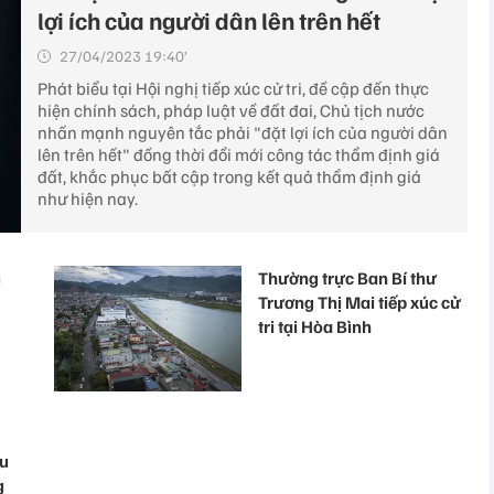
lợi ích của người dân lên trên hết
27/04/2023 19:40’
Phát biểu tại Hội nghị tiếp xúc cử tri, đề cập đến thực
hiện chính sách, pháp luật về đất đai, Chủ tịch nước
nhấn mạnh nguyên tắc phải "đặt lợi ích của người dân
lên trên hết" đồng thời đổi mới công tác thẩm định giá
đất, khắc phục bất cập trong kết quả thẩm định giá
như hiện nay.
g
Thường trực Ban Bí thư
Trương Thị Mai tiếp xúc cử
tri tại Hòa Bình
hu
g