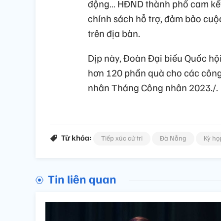
động… HĐND thành phố cam kết sẽ
chính sách hỗ trợ, đảm bảo cuộ
trên địa bàn.
Dịp này, Đoàn Đại biểu Quốc h
hơn 120 phần quà cho các công 
nhân Tháng Công nhân 2023./.
Từ khóa:
Tiếp xúc cử tri
Đà Nẵng
Kỳ họ
Tin liên quan