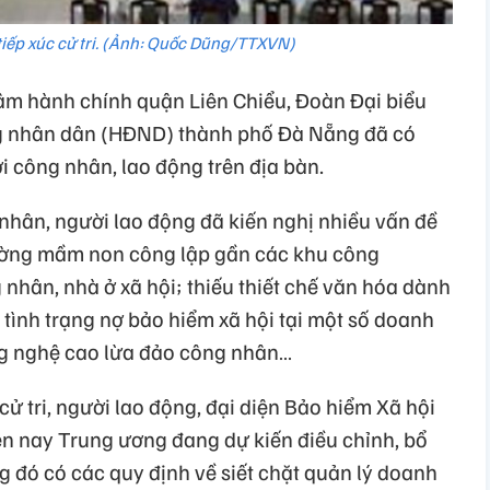
iếp xúc cử tri. (Ảnh: Quốc Dũng/TTXVN)
tâm hành chính quận Liên Chiểu, Đoàn Đại biểu
g nhân dân (HĐND) thành phố Đà Nẵng đã có
ới công nhân, lao động trên địa bàn.
 nhân, người lao động đã kiến nghị nhiều vấn đề
rường mầm non công lập gần các khu công
nhân, nhà ở xã hội; thiếu thiết chế văn hóa dành
tình trạng nợ bảo hiểm xã hội tại một số doanh
ng nghệ cao lừa đảo công nhân…
 cử tri, người lao động, đại diện Bảo hiểm Xã hội
ện nay Trung ương đang dự kiến điều chỉnh, bổ
g đó có các quy định về siết chặt quản lý doanh