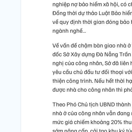
nghiệp nợ bảo hiểm xã hội, có c
Đồng thời dự thảo Luật Bảo hiể
về quy định thời gian đóng bảo
ngành nghề…
Về vấn đề chậm bàn giao nhà ở
đốc Sở Xây dựng Đà Nẵng Trần 
nghị của công nhân, Sở đã liên 
yêu cầu chủ đầu tư đối thoại v
thiện công trình. Nếu hết thời 
được nhà cho công nhân thì phả
Theo Phó Chủ tịch UBND thành 
nhà ở của công nhân vẫn đang r
mức giá chiếm khoảng 20% thu
sớm nâng cấp, cải tạo khu ký t