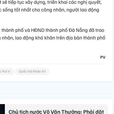
 tiếp tục xây dựng, triển khai các nghị quyết,
c sống tốt nhất cho công nhân, người lao động
ội thành phố và HĐND thành phố Đà Nẵng đã trao
nhân, lao động khó khăn trên địa bàn thành phố
PV
p thứ V
Quốc hội Khóa XV
Chủ tịch nước Võ Văn Thưởng: Phải đặt