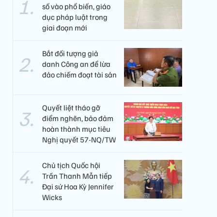
số vào phổ biến, giáo
dục pháp luật trong
giai đoạn mới
Bắt đối tượng giả
danh Công an để lừa
đảo chiếm đoạt tài sản
Quyết liệt tháo gỡ
điểm nghẽn, bảo đảm
hoàn thành mục tiêu
Nghị quyết 57-NQ/TW
Chủ tịch Quốc hội
Trần Thanh Mẫn tiếp
Đại sứ Hoa Kỳ Jennifer
Wicks