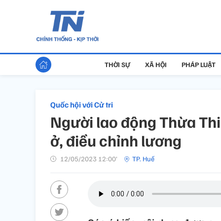
THỜI SỰ
XÃ HỘI
PHÁP LUẬT
Quốc hội với Cử tri
Người lao động Thừa Thiê
ở, điều chỉnh lương
12/05/2023 12:00’
TP. Huế