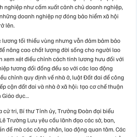
oanh nghiệp như cấm xuất cảnh chủ doanh nghiệp,
 những doanh nghiệp nợ đóng bảo hiểm xã hội
ở lên.
ức lương tối thiểu vùng nhưng vẫn đảm bảm bảo
 để nâng cao chất lượng đời sống cho người lao
 xem xét điều chỉnh cách tính lương hưu đối với
iệp tương đối đồng đều so với các lao động
ều chỉnh quy định về nhà ở, luật Đất đai để công
ếp cận đất đai và nhà ở xã hội; tạo cơ chế thuận
h Giáo dục…
 cử tri, Bí thư Tỉnh ủy, Trưởng Đoàn đại biểu
 Lê Trường Lưu yêu cầu lãnh đạo các sở, ban,
ấn đề mà các công nhân, lao động quan tâm. Các