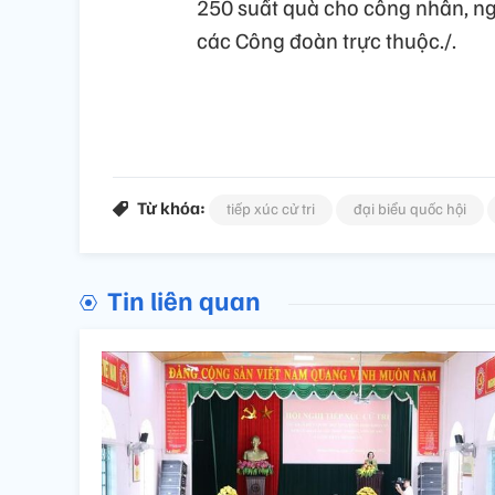
250 suất quà cho công nhân, ng
các Công đoàn trực thuộc./.
Từ khóa:
tiếp xúc cử tri
đại biểu quốc hội
Tin liên quan