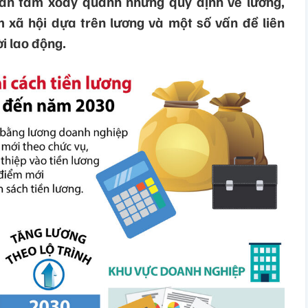
uan tâm xoay quanh những quy định về lương,
m xã hội dựa trên lương và một số vấn đề liên
i lao động.