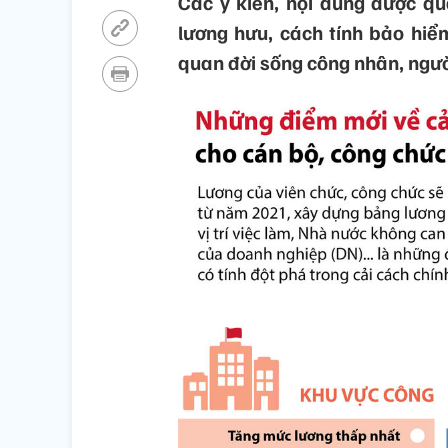
Các ý kiến, nội dung được q
lương hưu, cách tính bảo hiể
quan đời sống công nhân, ngườ