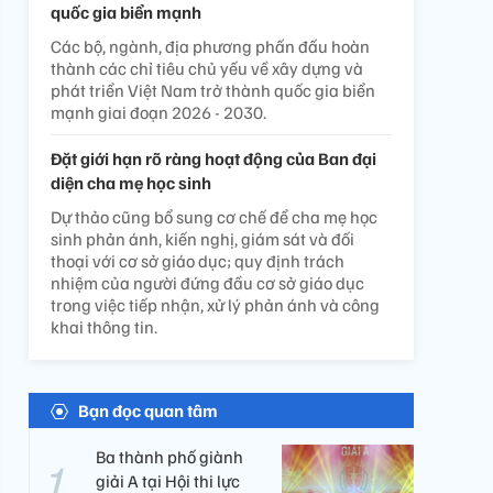
quốc gia biển mạnh
Các bộ, ngành, địa phương phấn đấu hoàn
thành các chỉ tiêu chủ yếu về xây dựng và
phát triển Việt Nam trở thành quốc gia biển
mạnh giai đoạn 2026 - 2030.
Đặt giới hạn rõ ràng hoạt động của Ban đại
diện cha mẹ học sinh
Dự thảo cũng bổ sung cơ chế để cha mẹ học
sinh phản ánh, kiến nghị, giám sát và đối
thoại với cơ sở giáo dục; quy định trách
nhiệm của người đứng đầu cơ sở giáo dục
trong việc tiếp nhận, xử lý phản ánh và công
khai thông tin.
Bạn đọc quan tâm
Ba thành phố giành
giải A tại Hội thi lực