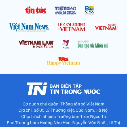
Cơ quan chủ quản: Thông tấn xã Việt Nam
Địa chỉ: Số 05 Lý Thường Kiệt, Cửa Nam, Hà Nội
Chịu trách nhiệm: Trưởng ban Trần Ngọc Tú
Phó Trưởng ban: Hoàng Như Hoa, Nguyễn Văn Nhật, Lê Thị