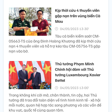
Kịp thời cứu 4 thuyền viên
gặp nạn trên vùng biển Cà
Mau
04/05/2023 13:30’
Tàu cá biển kiểm soát CM-
05663-TS của ông Đinh Hoàng Khương đã kịp thời cứu
nạn 4 thuyền viên và hỗ trợ kéo tàu CM-05756-TS gặp
nạn vào bờ.
Thủ tướng Phạm Minh
Chính hội đàm với Thủ
tướng Luxembourg Xavier
Bettel
04/05/2023 13:00’
Trong không khí cởi mở, chân thành, tin cậy, hai Thủ
tướng đã trao đổi toàn diện về tình hình kinh tế - xã hội
mỗi nước, quan hệ hợp tác song phương và các vấn đề
khu vực, quốc tế cùng quan tâm.