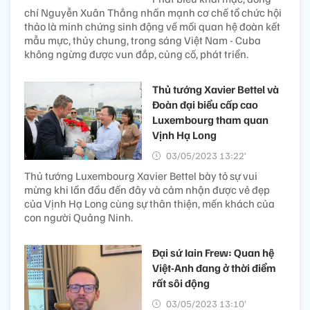
chí Nguyễn Xuân Thắng nhấn mạnh cơ chế tổ chức hội
thảo là minh chứng sinh động về mối quan hệ đoàn kết
mẫu mực, thủy chung, trong sáng Việt Nam - Cuba
không ngừng được vun đắp, củng cố, phát triển.
Thủ tướng Xavier Bettel và
Đoàn đại biểu cấp cao
Luxembourg tham quan
Vịnh Hạ Long
03/05/2023 13:22’
Thủ tướng Luxembourg Xavier Bettel bày tỏ sự vui
mừng khi lần đầu đến đây và cảm nhận được vẻ đẹp
của Vịnh Hạ Long cùng sự thân thiện, mến khách của
con người Quảng Ninh.
Đại sứ Iain Frew: Quan hệ
Việt-Anh đang ở thời điểm
rất sôi động
03/05/2023 13:10’