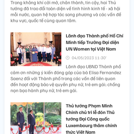
Trong không khí cởi mở, chân thành, tin cậy, hai Thủ
tướng đã trao đổi toàn diện về tình hình kinh tế - xã hội
mỗi nước, quan hệ hợp tác song phương và các vấn đề
khu vực, quốc tế cùng quan tâm.
Lãnh đạo Thành phố Hồ Chí
Minh tiếp Trưởng Đại diện
UN Women tại Việt Nam
04/05/2023 11:30’
Lãnh đạo UBND Thành phố
cảm ơn những ý kiến đóng góp của bà Elisa Fernandez
Saenz đối với Thành phố trong các vấn đề liên quan
đến hoạt động bảo vệ quyền phụ nữ, trẻ em gái; chống
nạn bạo hành phụ nữ, trẻ em gái.
Thủ tướng Phạm Minh
Chính chủ trì lễ đón Thủ
tướng Đại Công quốc
Luxembourg thăm chính
thức Việt Nam