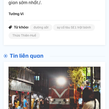
gian sớm nhất./.
Tường Vi
Từ khóa:
đường sắt
sự cố tàu SE1 trật bánh
Thừa Thiên-Huế
Tin liên quan