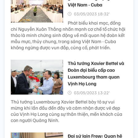
Việt Nam - Cuba
03/05/2023 18:32’
Phát biểu khai mạc, đồng
chí Nguyễn Xuân Thắng nhấn mạnh cơ chế tổ chức hội
thảo là minh chứng sinh động về mối quan hệ đoàn kết
mẫu mực, thủy chung, trong sáng Việt Nam - Cuba
không ngừng được vun đắp, củng cố, phát triển.
Thủ tướng Xavier Bettel và
Đoàn đại biểu cấp cao
Luxembourg tham quan
Vịnh Hạ Long
03/05/2023 13:22’
Thủ tướng Luxembourg Xavier Bettel bày tỏ sự vui
mừng khi lần đầu đến đây và cảm nhận được vẻ đẹp
của Vịnh Hạ Long cùng sự thân thiện, mến khách của
con người Quảng Ninh.
Đại sứ Iain Frew: Quan hệ