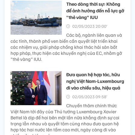
Theo dòng thời sự: Không
để ảnh hưởng đến nỗ lực gỡ
"thẻ vàng" IUU
02/05/2023 20:00’
Các bộ, ngành liên quan và
các tỉnh, thành phố ven biển cần quyết liệt triển khai
các nhiệm vụ, giải pháp chống khai thác hải sản bất
hợp pháp, thực hiện các khuyến nghị của EC, nhằm gỡ
"thẻ vàng" IUU.
Đưa quan hệ hợp tác, hữu
nghị Việt Nam-Luxembourg
đi vào chiều sâu, hiệu quả
02/05/2023 09:58’
Chuyến thăm chính thức
Việt Nam tới đây của Thủ tướng Luxembourg Xavier
Bettel là dịp để hai bên một lần nữa khẳng định sự coi
trọng lẫn nhau và quyết tâm cùng nhau đưa quan hệ
hợp tác hai nước lên tầm cao mới, ngày càng đi vào