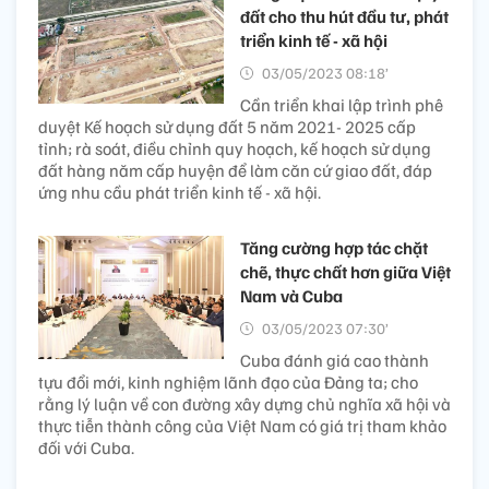
đất cho thu hút đầu tư, phát
triển kinh tế - xã hội
03/05/2023 08:18’
Cần triển khai lập trình phê
duyệt Kế hoạch sử dụng đất 5 năm 2021- 2025 cấp
tỉnh; rà soát, điều chỉnh quy hoạch, kế hoạch sử dụng
đất hàng năm cấp huyện để làm căn cứ giao đất, đáp
ứng nhu cầu phát triển kinh tế - xã hội.
Tăng cường hợp tác chặt
chẽ, thực chất hơn giữa Việt
Nam và Cuba
03/05/2023 07:30’
Cuba đánh giá cao thành
tựu đổi mới, kinh nghiệm lãnh đạo của Đảng ta; cho
rằng lý luận về con đường xây dựng chủ nghĩa xã hội và
thực tiễn thành công của Việt Nam có giá trị tham khảo
đối với Cuba.