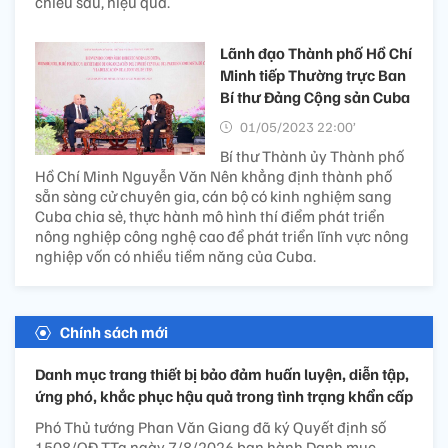
chiều sâu, hiệu quả.
Lãnh đạo Thành phố Hồ Chí
Minh tiếp Thường trực Ban
Bí thư Đảng Cộng sản Cuba
01/05/2023 22:00’
Bí thư Thành ủy Thành phố
Hồ Chí Minh Nguyễn Văn Nên khẳng định thành phố
sẵn sàng cử chuyên gia, cán bộ có kinh nghiệm sang
Cuba chia sẻ, thực hành mô hình thí điểm phát triển
nông nghiệp công nghệ cao để phát triển lĩnh vực nông
nghiệp vốn có nhiều tiềm năng của Cuba.
Chính sách mới
Danh mục trang thiết bị bảo đảm huấn luyện, diễn tập,
ứng phó, khắc phục hậu quả trong tình trạng khẩn cấp
Phó Thủ tướng Phan Văn Giang đã ký Quyết định số
1508/QĐ-TTg ngày 7/8/2026 ban hành Danh mục